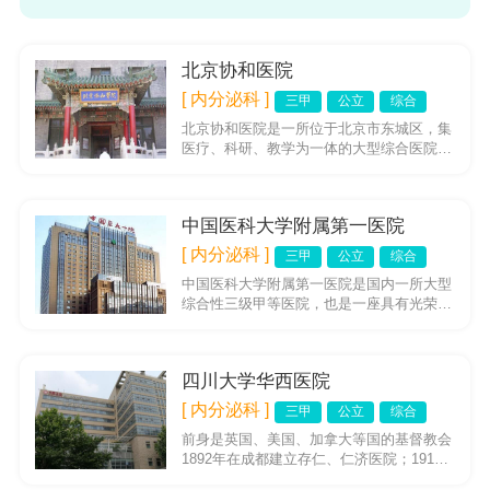
北京协和医院
[ 内分泌科 ]
三甲
公立
综合
北京协和医院是一所位于北京市东城区，集
医疗、科研、教学为一体的大型综合医院。
它隶属于中国协和医科大学（2006年改为北
京协和医学院/清华大学...
中国医科大学附属第一医院
[ 内分泌科 ]
三甲
公立
综合
中国医科大学附属第一医院是国内一所大型
综合性三级甲等医院，也是一座具有光荣革
命传统的医院。中国医大一院诞生在二十世
纪初，医院的前身可以追溯到...
四川大学华西医院
[ 内分泌科 ]
三甲
公立
综合
前身是英国、美国、加拿大等国的基督教会
1892年在成都建立存仁、仁济医院；1914
年私立华西协合大学成立医学院，将其作为