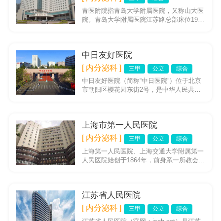
青医附院指青岛大学附属医院，又称山大医
院。青岛大学附属医院江苏路总部床位1995
余张，职工2600人，其中高级专业技术人员
近550人，博士2...
中日友好医院
[ 内分泌科 ]
三甲
公立
综合
中日友好医院（简称“中日医院”）位于北京
市朝阳区樱花园东街2号，是中华人民共和
国国家卫生和计划生育委员会直属医院，于
1984年10月23日开...
上海市第一人民医院
[ 内分泌科 ]
三甲
公立
综合
上海第一人民医院、上海交通大学附属第一
人民医院始创于1864年，前身系一所教会医
院，1877年更名为公济医院，2002年冠名
上海交通大学附属...
江苏省人民医院
[ 内分泌科 ]
三甲
公立
综合