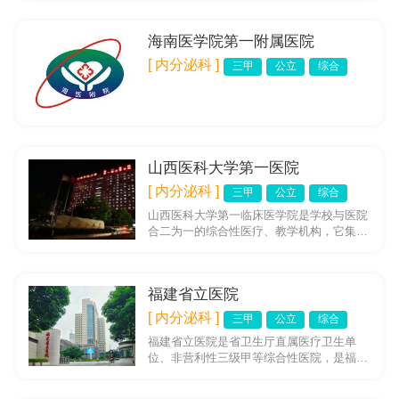
院。医院占地面积5.7...
海南医学院第一附属医院
[ 内分泌科 ]
三甲
公立
综合
山西医科大学第一医院
[ 内分泌科 ]
三甲
公立
综合
山西医科大学第一临床医学院是学校与医院
合二为一的综合性医疗、教学机构，它集医
疗、教学、科研、预防、康复为一体，是山
西医科大学成立的第一个二级...
福建省立医院
[ 内分泌科 ]
三甲
公立
综合
福建省立医院是省卫生厅直属医疗卫生单
位、非营利性三级甲等综合性医院，是福建
早创办的公立医院，以“精于医术，诚于医
德”为院训。福建省心血管病研...