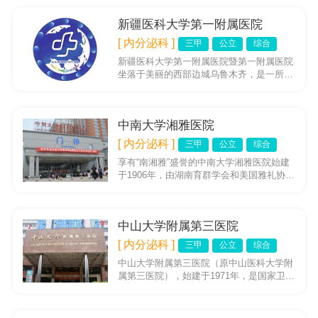
新疆医科大学第一附属医院
[ 内分泌科 ]
三甲
公立
综合
新疆医科大学第一附属医院暨第一附属医院
坐落于美丽的西部边城乌鲁木齐，是一所集
医疗、教学、科研为一体的大型、综合性、
现代化医院。医院始建于19...
中南大学湘雅医院
[ 内分泌科 ]
三甲
公立
综合
享有“南湘雅”盛誉的中南大学湘雅医院始建
于1906年，由湖南育群学会和美国雅礼协会
合作创办，是我国早的西医院之一。是国家
卫生部直管，集医疗、...
中山大学附属第三医院
[ 内分泌科 ]
三甲
公立
综合
中山大学附属第三医院（原中山医科大学附
属第三医院），始建于1971年，是国家卫生
部直管的综合性三级甲等医院。 2018年12
月4日，被国家卫...