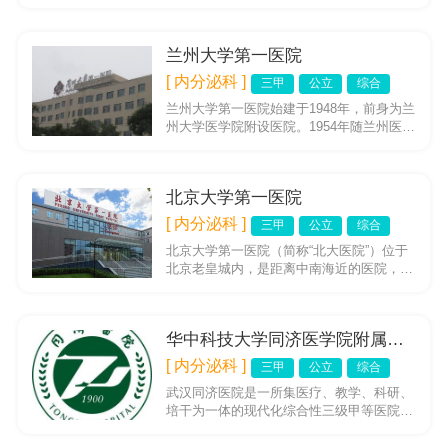
院、全国百姓放心示范医院、全国爱婴医
院、全国综合医院中医药工...
兰州大学第一医院
[ 内分泌科 ]
三甲
公立
综合
兰州大学第一医院始建于1948年，前身为兰
州大学医学院附设医院。1954年随兰州医学
院独立建院，更名为兰州医学院第一附属医
院。2004年随兰...
北京大学第一医院
[ 内分泌科 ]
三甲
公立
综合
北京大学第一医院（简称“北大医院”）位于
北京老皇城内，是距离中南海近的医院，是
一所融医疗、教学、科研、预防为一体的大
型综合性三级甲等医院，是...
华中科技大学同济医学院附属同济医院
[ 内分泌科 ]
三甲
公立
综合
武汉同济医院是一所集医疗、教学、科研、
培干为一体的现代化综合性三级甲等医院，
现附属于华中科技大学同济医学院，心血管
病、呼吸系病、普外、妇产科...