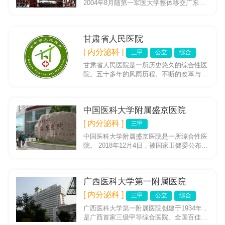
2004年8月随第一军医大学整体移交广东
省，是南方医科大学（原第一军医大学）第
一附属医院、第一临床医学...
甘肃省人民医院
[ 内分泌科 ]
三甲
公立
综合
甘肃省人民医院是一所历史悠久的综合性医
院。五十多年的风雨历程。不断的改革与发
展。现已成为甘肃省设备先进、医疗科室齐
全、业务技术力量雄厚、人才...
中国医科大学附属盛京医院
[ 内分泌科 ]
三甲
中国医科大学附属盛京医院是一所综合性医
院。 2018年12月4日，被国家卫健委公布为
首批肿瘤多学科诊疗试点医院。
广西医科大学第一附属医院
[ 内分泌科 ]
三甲
公立
综合
广西医科大学第一附属医院创建于1934年，
是广西首家三级甲等综合医院、全国百佳医