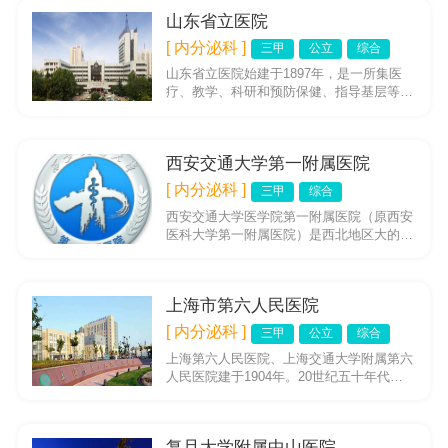
山东省立医院
[ 内分泌科 ]
三甲
公立
综合
山东省立医院始建于1897年，是一所集医
疗、教学、科研和预防保健、指导基层等任
务于一体的省级综合性三级甲等医院。业务
用房总建筑面积为9706...
西安交通大学第一附属医院
[ 内分泌科 ]
三甲
综合
西安交通大学医学院第一附属医院（原西安
医科大学第一附属医院）是西北地区大的综
合性三甲医院。现开放床位2300余张，年门
诊量120余万人次。建...
上海市第六人民医院
[ 内分泌科 ]
三甲
公立
综合
上海第六人民医院、上海交通大学附属第六
人民医院建于1904年。20世纪五十年代末
周永昌教授等开创了超声医学事业，被誉
为“中国超声诊断发源地”...
复旦大学附属中山医院