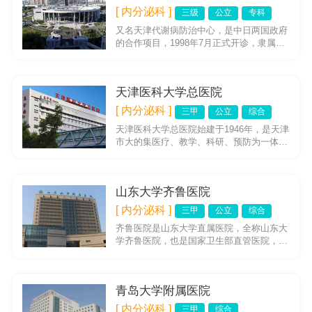
[ 内分泌科 ]
三级
公立
专科
又名天津代谢病防治中心，是中日两国政府
的合作项目，1998年7月正式开诊，隶属天
津医科大学，医院的主要医疗设备由日本政
府无偿援助(约计5.0...
天津医科大学总医院
[ 内分泌科 ]
三甲
公立
综合
天津医科大学总医院始建于1946年，是天津
市大的集医疗、教学、科研、预防为一体的
综合性大学医院，医院为三级甲等医院、全
国“百佳医院”、天津市...
山东大学齐鲁医院
[ 内分泌科 ]
三甲
公立
综合
齐鲁医院是山东大学直属医院，全称山东大
学齐鲁医院，也是国家卫生部直管医院，坐
落于泉城济南风景秀丽的趵突泉畔，是集医
疗、教学、科研和预防保健于...
青岛大学附属医院
[ 内分泌科 ]
三甲
综合