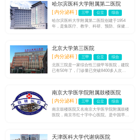
哈尔滨医科大学附属第二医院
[ 内分泌科 ]
三甲
公立
综合
哈尔滨医科大学附属第二医院创建于1954
年，是集医疗、教学、科研、预防、保健和
康复为一体的大型综合性三级甲等医院。医
院占地面积50万平方米，...
北京大学第三医院
[ 内分泌科 ]
三甲
公立
综合
北医三院是一家综合性三级甲等医院，建院
已有50年了，门诊量已突破8400多人次，
连续10年居北京市大医院前三位，是解决疑
难重症的全国知名医院...
南京大学医学院附属鼓楼医院
[ 内分泌科 ]
三甲
公立
综合
南京鼓楼医院又名南京大学医学院附属鼓楼
医院，南京市红十字中心医院。是中国早建
立的西医医院之一。南京鼓楼医院现有编制
床位1400张，2006年...
天津医科大学代谢病医院