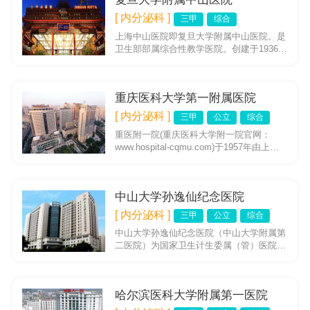
[ 内分泌科 ]
三甲
综合
上海中山医院即复旦大学附属中山医院。是
卫生部部属综合性教学医院。创建于1936
年。是当时中国人管理的第一所大型综合性
医院。隶属于国立上海医学...
重庆医科大学第一附属医院
[ 内分泌科 ]
三甲
公立
综合
重医附一院(重庆医科大学附一院官网：
www.hospital-cqmu.com)于1957年由上海
第一医学院（现并入复旦大学）分迁来渝创
建，...
中山大学孙逸仙纪念医院
[ 内分泌科 ]
三甲
公立
综合
中山大学孙逸仙纪念医院（中山大学附属第
二医院）为国家卫生计生委属（管）医院，
创建于1835年，是我国第一家西医医院，至
今已有183年历史。伟...
哈尔滨医科大学附属第一医院