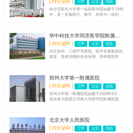
[ 内分泌科 ]
三甲
公立
综合
哈尔滨医科大学第一临床医学院始建于1949
年，是一所集医疗、教学、科研为一体的大
型综合性医院。其坐落于黑龙江省哈尔滨市
市中心，是全省大的医疗...
华中科技大学同济医学院附属协和医院
[ 内分泌科 ]
三甲
公立
综合
武汉协和，三级甲等医院。医学专家教授的
摇篮，患者信赖的生命绿洲。协和医院所经
历的这141年，正是中国由病夫变为巨人，
由衰败走向富强的百年。在...
郑州大学第一附属医院
[ 内分泌科 ]
三甲
公立
综合
郑州大学第一附属医院始建于1928年9月，
其前身为原国立河南大学医学院附属医院
1958年从开封迁入郑州，更名为河南医学院
第一附属医院1985...
北京大学人民医院
[ 内分泌科 ]
三甲
公立
综合