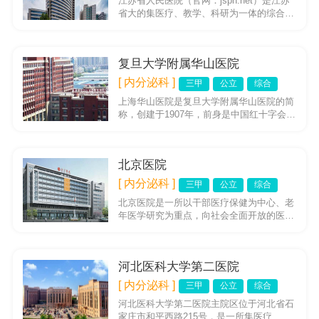
江苏省人民医院（官网：jsph.net）是江苏
省大的集医疗、教学、科研为一体的综合性
三级甲等医院，属江苏省规模大的综合性医
院，医院布局：江苏...
复旦大学附属华山医院
[ 内分泌科 ]
三甲
公立
综合
上海华山医院是复旦大学附属华山医院的简
称，创建于1907年，前身是中国红十字会总
院，是上海地区中国人早创办的医院，目前
已成为一所国家高层次的...
北京医院
[ 内分泌科 ]
三甲
公立
综合
北京医院是一所以干部医疗保健为中心、老
年医学研究为重点，向社会全面开放的医、
教、研、防全面发展的现代化综合性医院，
是直属国家卫生和计划生育委...
河北医科大学第二医院
[ 内分泌科 ]
三甲
公立
综合
河北医科大学第二医院主院区位于河北省石
家庄市和平西路215号，是一所集医疗、教