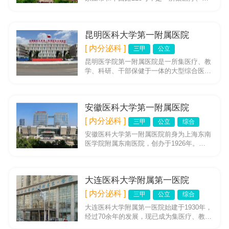
学、科研、保健、康复、急救为一体的综合
性三级甲等医院。 始建于...
昆明医科大学第一附属医院
[ 内分泌科 ]
三甲
公立
昆明医学院第一附属医院是一所集医疗、教
学、科研、干部保健于一体的大型综合医
院。始建于1941年，原为“国立云南大学医
学院附属医院”（即云大医...
安徽医科大学第一附属医院
[ 内分泌科 ]
三甲
公立
综合
安徽医科大学第一附属医院前身为上海东南
医学院附属东南医院，创办于1926年。
1949年响应党和政府号召，随校内迁至安徽
怀远县，1952年再迁...
大连医科大学附属第一医院
[ 内分泌科 ]
三甲
公立
综合
大连医科大学附属第一医院始建于1930年，
经过70余年的发展，现已成为集医疗、教
学、科研为一体的综合性现代化三级甲等医