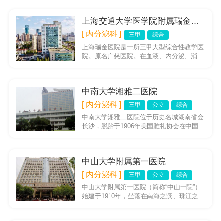
教学医院。经过113...
上海交通大学医学院附属瑞金医院
[ 内分泌科 ]
三甲
综合
上海瑞金医院是一所三甲大型综合性教学医
院。原名广慈医院。在血液、内分泌、消
化、微创手术等方面有显着诊疗特色。拥有
中国科学院院士陈竺、中国工程...
中南大学湘雅二医院
[ 内分泌科 ]
三甲
公立
综合
中南大学湘雅二医院位于历史名城湖南省会
长沙，脱胎于1906年美国雅礼协会在中国创
办早的西医院之一——雅礼医院，始建于
1958年，1987年更...
中山大学附属第一医院
[ 内分泌科 ]
三甲
公立
综合
中山大学附属第一医院（简称“中山一院”）
始建于1910年，坐落在南海之滨、珠江之畔
的南国花城——广州。秉承“医病医身医
心、救人救国救世”的医...