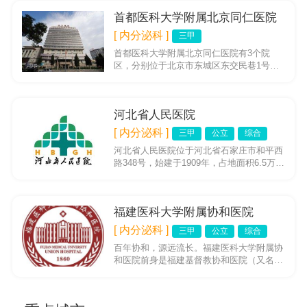
首都医科大学附属北京同仁医院
[ 内分泌科 ]
三甲
首都医科大学附属北京同仁医院有3个院
区，分别位于北京市东城区东交民巷1号、
崇文门内大街8号、经济技术开发区西环南
路2号，始建于1886年，总...
河北省人民医院
[ 内分泌科 ]
三甲
公立
综合
河北省人民医院位于河北省石家庄市和平西
路348号，始建于1909年，占地面积6.5万平
方米，是一所集医疗、教学、科研、预防、
保健、康复、急救...
福建医科大学附属协和医院
[ 内分泌科 ]
三甲
公立
综合
百年协和，源远流长。福建医科大学附属协
和医院前身是福建基督教协和医院（又名
WilisF.PierceMemorialHospital），为创...