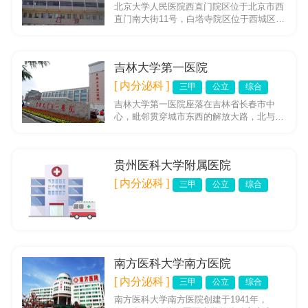
北京大学人民医院西直门院区位于北京市西
直门南大街11号，白塔寺院区位于西城区阜
成门内大街133号，始建于1918年，是一所
集医疗、教学、科研...
吉林大学第一医院
[ 内分泌科 ]
三甲
公立
综合
吉林大学第一医院座落在吉林省长春市中
心，毗邻贯穿城市东西的解放大路，北与文
化广场相望，南与朝阳公园相连。二部座落
在与净月开发区接壤的二道区。...
贵州医科大学附属医院
[ 内分泌科 ]
三甲
公立
综合
南方医科大学南方医院
[ 内分泌科 ]
三甲
公立
综合
南方医科大学南方医院创建于1941年，