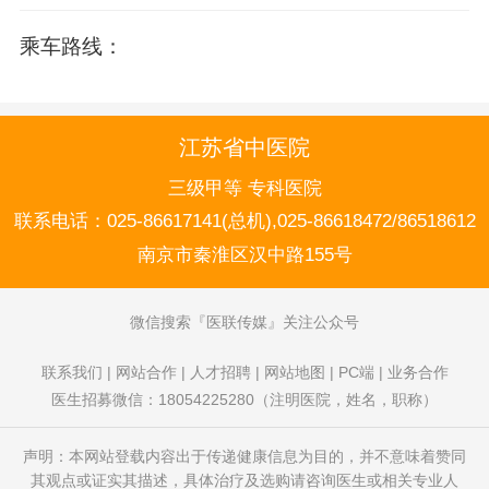
乘车路线：
江苏省中医院
三级甲等 专科医院
联系电话：
025-86617141(总机),025-86618472/86518612
南京市秦淮区汉中路155号
微信搜索
医联传媒
关注公众号
联系我们
|
网站合作
|
人才招聘
|
网站地图
|
PC端
|
业务合作
医生招募微信：18054225280（注明医院，姓名，职称）
声明：本网站登载内容出于传递健康信息为目的，并不意味着赞同
其观点或证实其描述，具体治疗及选购请咨询医生或相关专业人