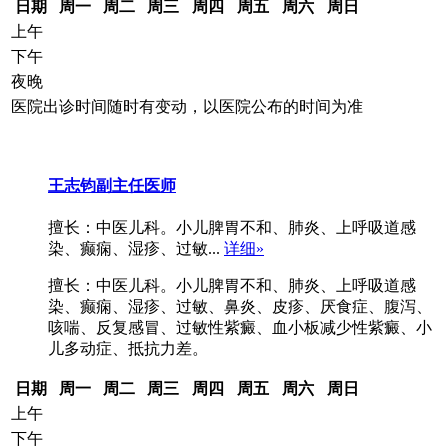
日期
周一
周二
周三
周四
周五
周六
周日
上午
下午
夜晚
医院出诊时间随时有变动，以医院公布的时间为准
王志钧
副主任医师
擅长：中医儿科。小儿脾胃不和、肺炎、上呼吸道感
染、癫痫、湿疹、过敏...
详细»
擅长：中医儿科。小儿脾胃不和、肺炎、上呼吸道感
染、癫痫、湿疹、过敏、鼻炎、皮疹、厌食症、腹泻、
咳喘、反复感冒、过敏性紫癜、血小板减少性紫癜、小
儿多动症、抵抗力差。
日期
周一
周二
周三
周四
周五
周六
周日
上午
下午