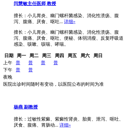
闫慧敏
主任医师 教授
擅长：小儿胃炎、幽门螺杆菌感染、消化性溃疡、腹
泻、腹痛、厌食、呕吐...
详细»
擅长：小儿胃炎、幽门螺杆菌感染、消化性溃疡、腹
泻、腹痛、厌食、呕吐、便秘、体弱消瘦、反复呼吸道
感染、咳嗽、咳喘、哮喘。
日期
周一
周二
周三
周四
周五
周六
周日
上午
普
普
普
普
下午
普
普
夜晚
医院出诊时间随时有变动，以医院公布的时间为准
杨燕
副教授
擅长：过敏性紫癜、紫癜性肾炎、胎黄、泄泻、呕吐、
厌食、腹痛、胃肠动...
详细»