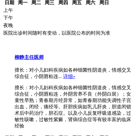
日期
周一
周二
周三
周四
周五
周六
周日
上午
下午
夜晚
医院出诊时间随时有变动，以医院公布的时间为准
柳静
主任医师
擅长：对小儿妇科疾病如各种细菌性阴道炎，情感交叉
综合征，小阴唇粘连...
详细»
擅长：对小儿妇科疾病如各种细菌性阴道炎，情感交叉
综合征，小阴唇粘连，外阴营养不良（外阴白斑）；女
童性早熟；青春期月经异常，如青春期功能失调性子宫
出血，闭经，痛经等。肝胆疾病如乳儿肝炎，胆道闭锁
术后中药治疗，胆石症。以及小儿反复呼吸道感染，过
敏性咳嗽，过敏性紫癜，肾病综合症等有较丰富的临床
经验