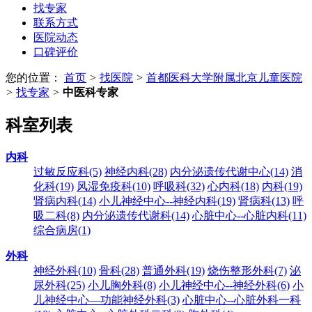
找专家
联系方式
医院动态
口碑评价
您的位置：
首页
>
找医院
>
首都医科大学附属北京儿童医院
>
找专家
>
中医科专家
科室列表
内科
过敏反应科
(5)
神经内科
(28)
内分泌遗传代谢中心
(14)
消
化科
(19)
风湿免疫科
(10)
呼吸科
(32)
心内科
(18)
内科
(19)
肾病内科
(14)
小儿神经中心--神经内科
(19)
肾病科
(13)
呼
吸二科
(8)
内分泌遗传代谢科
(14)
心脏中心--心脏内科
(11)
综合病房
(1)
外科
神经外科
(10)
骨科
(28)
普通外科
(19)
烧伤整形外科
(7)
泌
尿外科
(25)
小儿胸外科
(8)
小儿神经中心--神经外科
(6)
小
儿神经中心—功能神经外科
(3)
心脏中心--心脏外科一科