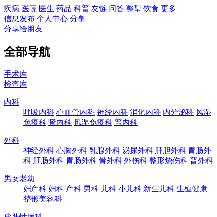
疾病
医院
医生
药品
科普
友链
问答
整型
饮食
更多
信息发布
个人中心
分享
分享给朋友
全部导航
手术库
检查库
内科
呼吸内科
心血管内科
神经内科
消化内科
内分泌科
风湿
免疫科
肾内科
风湿免疫科
普内科
外科
神经外科
心胸外科
乳腺外科
泌尿外科
肝胆外科
胃肠外
科
肛肠外科
胃肠外科
骨外科
外伤科
整形烧伤科
普外科
男女老幼
妇产科
妇科
产科
男科
儿科
小儿科
新生儿科
生殖健康
整形美容科
皮肤性病科