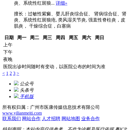
炎、系统性红斑狼...
详细»
擅长：过敏性紫癜、婴儿肝炎综合征、 肾病综合征、肾
炎、系统性红斑狼疮, 类风湿关节炎, 强直性脊柱炎，皮
肌炎， 干燥综合症，白塞病
日期
周一
周二
周三
周四
周五
周六
周日
上午
下午
夜晚
医院出诊时间随时有变动，以医院公布的时间为准
<
1
2
3
>
公众号
头条号
手机版
所有权归属：广州市医康传媒信息技术有限公司
www.yilianmeiti.com
联系我们
网站合作
人才招聘
网站地图
业务合作
特别声明：本站内容仅供参考，不作为诊断及医疗依据
粤ICP