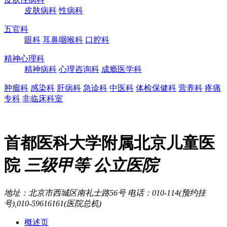
皮肤病科
性病科
五官科
眼科
耳鼻咽喉科
口腔科
精神心理科
精神病科
心理咨询科
成瘾医学科
肿瘤科
感染科
肝病科
急诊科
中医科
体检保健科
营养科
疼痛
专科
非临床科室
首都医科大学附属北京儿童医
院
三级甲等
公立医院
地址：北京市西城区南礼士路56号
电话：010-114(预约挂
号),010-59616161(医院总机)
概述页