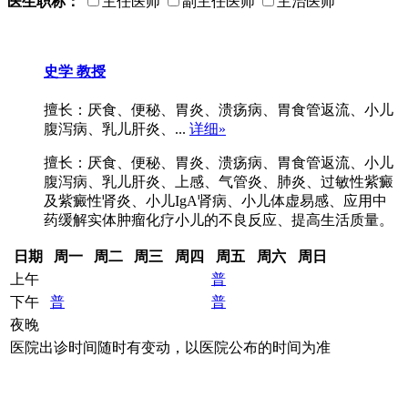
医生职称：
主任医师
副主任医师
主治医师
史学
教授
擅长：厌食、便秘、胃炎、溃疡病、胃食管返流、小儿
腹泻病、乳儿肝炎、...
详细»
擅长：厌食、便秘、胃炎、溃疡病、胃食管返流、小儿
腹泻病、乳儿肝炎、上感、气管炎、肺炎、过敏性紫癜
及紫癜性肾炎、小儿IgA肾病、小儿体虚易感、应用中
药缓解实体肿瘤化疗小儿的不良反应、提高生活质量。
日期
周一
周二
周三
周四
周五
周六
周日
上午
普
下午
普
普
夜晚
医院出诊时间随时有变动，以医院公布的时间为准