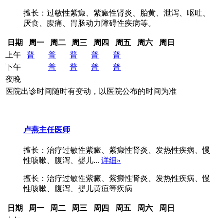
擅长：过敏性紫癜、紫癜性肾炎、胎黄、泄泻、呕吐、
厌食、腹痛、胃肠动力障碍性疾病等。
日期
周一
周二
周三
周四
周五
周六
周日
上午
普
普
普
普
普
下午
普
普
普
普
夜晚
医院出诊时间随时有变动，以医院公布的时间为准
卢燕
主任医师
擅长：治疗过敏性紫癜、紫癜性肾炎、发热性疾病、慢
性咳嗽、腹泻、婴儿...
详细»
擅长：治疗过敏性紫癜、紫癜性肾炎、发热性疾病、慢
性咳嗽、腹泻、婴儿黄疸等疾病
日期
周一
周二
周三
周四
周五
周六
周日