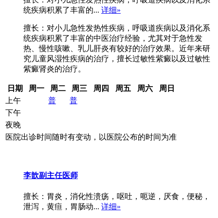
统疾病积累了丰富的...
详细»
擅长：对小儿急性发热性疾病，呼吸道疾病以及消化系
统疾病积累了丰富的中医治疗经验，尤其对于急性发
热、慢性咳嗽、乳儿肝炎有较好的治疗效果。近年来研
究儿童风湿性疾病的治疗，擅长过敏性紫癜以及过敏性
紫癜肾炎的治疗。
日期
周一
周二
周三
周四
周五
周六
周日
上午
普
普
下午
夜晚
医院出诊时间随时有变动，以医院公布的时间为准
李歆
副主任医师
擅长：胃炎，消化性溃疡，呕吐，呃逆，厌食，便秘，
泄泻，黄疸，胃肠动...
详细»