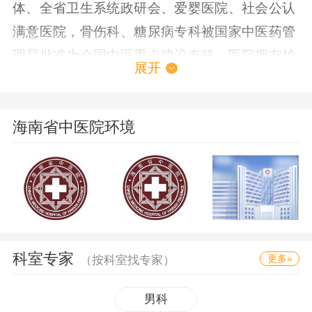
体、全省卫生系统政研会、爱婴医院、社会公认
满意医院，骨伤科、糖尿病专科被国家中医药管
理局批准为全国中医重点建设专科。医院拥有雄
展开
厚的技术力量，具有一批由国家特贴专家，省优
秀专家，全国老中医药学术经验继承导师、主任
医师、副主任医师以上高级职称人才组成的专家
海南省中医院环境
队伍近百人。医院新的门诊病房综合大楼诊疗环
境优美，医疗设施先进，医院将以精湛的医疗技
术，优质的医疗质量为广大患者提供一流的中医
及中西结合治疗康复保健服务。 海南省中医院设
有中西医结合骨伤治疗研究所、中风治疗康复中
科室专家
更多»
（按科室找专家）
心、乳腺科、结石诊疗中心、特诊科、内科、肝
胆科、妇产科、儿科、骨伤科、外科、手术室、
男科