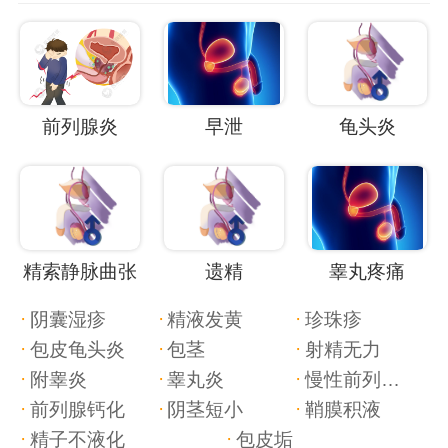
前列腺炎
早泄
龟头炎
精索静脉曲张
遗精
睾丸疼痛
阴囊湿疹
精液发黄
珍珠疹
包皮龟头炎
包茎
射精无力
附睾炎
睾丸炎
慢性前列腺炎
前列腺钙化
阴茎短小
鞘膜积液
精子不液化
包皮垢