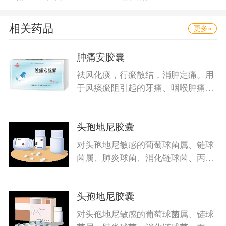
相关药品
更多»
肿痛安胶囊
祛风化痰，行瘀散结，消肿定痛。用
于风痰瘀阻引起的牙痛、咽喉肿痛、
口
头孢地尼胶囊
对头孢地尼敏感的葡萄球菌属、链球
菌属、肺炎球菌、消化链球菌、丙酸
杆
头孢地尼胶囊
对头孢地尼敏感的葡萄球菌属、链球