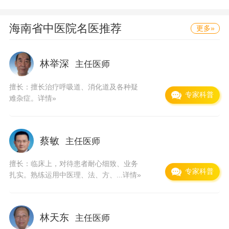
皮肤科、眼科、口腔科、耳鼻喉科、肛肠科、针
炙推拿按摩科、理疗康复中心、体检中心、预防
海南省中医院
名医推荐
更多»
保健科等临床一级科室20余个，二级科医院科室
设置齐全，有中西医结合急救中心、ICU病区、
林举深
主任医师
海南省中医男科治疗研究中心、中西医室8个和4
擅长：擅长治疗呼吸道、消化道及各种疑
个门诊部。担负着向本省各市县等地区提供高水
专家科普
难杂症。
详情»
平的中医及中西医医疗服务，并承担预防、保
健、康复、社区服务和高等教育、科研等任务以
蔡敏
主任医师
及邻近省市疑难病人和港澳同胞、外宾的就医、
会诊工作。 国家特贴专家张永杰教授擅长运用中
擅长：临床上，对待患者耐心细致、业务
专家科普
扎实。熟练运用中医理、法、方、...
详情»
西医结合理论与方法治疗冠心病、高血压病、糖
尿病等内科疑难杂症，因其精谌的技术和良好的
医德深受广大患者的信赖和赞誉，近年来主持完
林天东
主任医师
成多项科研项目并获科技成果奖，目前主持研究