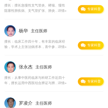
擅长：擅长急慢性支气管炎、哮喘、慢性
的“糖尿病早期肾病的中医药研究”被列为海南省
专家科普
阻塞性肺疾病、支气管扩张、肺炎...
详情»
自然科学基金研究重点项目。中西医结合骨伤治
疗研究所采用中医传统疗法和中西医结合治疗骨
杨华
主任医师
折、脊椎疾患和骨髓炎等疾病有显著疗效，在治
疗股骨头无菌性坏死和胫骨缺损性骨不连方面，
擅长：临床工作四十年，有丰富的临床经
专家科普
验，学术上主张治病求本，衷中参...
详情»
治疗效果达到国内先进水平，被批准为海南省唯
一的国家级重点建设专科。 医院药品制剂中心是
我省药监管理部门批准认定的全省中药院内制剂
张永杰
主任医师
加工生产基地，具有生产各种中药制剂的能力，
擅长：从事中医药临床与科研工作近四十
在设备及技术力量具有一定的规模，目前生产制
专家科普
年，擅长运用中西医结合辨证与辨...
详情»
型10个，品种60多个，经临床多年应用疗效显
著，深受广大患者的喜爱。 海南省中医院坚
罗凌介
主任医师
持“以人为本，用心服务”的理念，积极探索适应