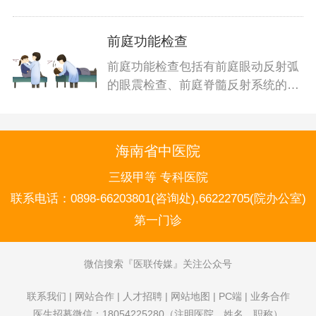
化的检
前庭功能检查
前庭功能检查包括有前庭眼动反射弧
的眼震检查、前庭脊髓反射系统的平
衡功能
海南省中医院
三级甲等 专科医院
联系电话：
0898-66203801(咨询处),66222705(院办公室)
第一门诊
微信搜索
医联传媒
关注公众号
联系我们
|
网站合作
|
人才招聘
|
网站地图
|
PC端
|
业务合作
医生招募微信：18054225280（注明医院，姓名，职称）