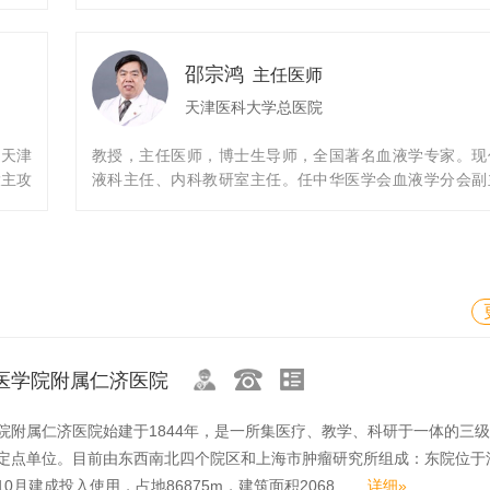
国家卫
变态反应和重症监护科博士后；美国国立卫生研究院（NIH
难、危重症的诊断、治疗。致力于肾性骨营养不良、糖尿
中华医
环境与人类健康科学中心（NIEHS）博士后；美国斯坦福
病发生及进展机制的研究
呼吸分
医学中心（SUMC）访问学者；兼任：美国国立卫生研究院
邵宗鸿
医师协
境与人类健康科学中心（NIH/NIEHS）项目科学家/客
主任医师
长，中
授；“131”人才第一层次。主持国家自然科学基金3项；主
天津医科大学总医院
组长，
家“十三五”科技支撑子课题1项；第一作者或通讯作者共发
地负责
章88篇，其中SCI收录文章35篇，总IF约110分，最
。天津
教授，主任医师，博士生导师，全国著名血液学专家。现
劳动奖
IF76.67分。主编专著6部。具国家新型实用专利3项。
大主攻
液科主任、内科教研室主任。任中华医学会血液学分会副
师德先
面：现任国家卫计委海医会快速现场评价专家委员会侯任
华医学
委员；中国医师协会血液科医师分会副会长；中国免疫学
采奖。
委员；北京健康促进会呼吸及肿瘤介入诊疗联盟副主席；
呼吸病
液免疫学分会候任主任委员、临床流式细胞术学组主任委
医师协会呼吸内镜专业委员会常务委员；中国呼吸医师协
天津医
天津市医学会常委；天津医学会血液学分会主任委员；天
入工作委员会委员
等学术
输血协会临床输血工作委员会主任委员；中国抗癌
科技进
（CSCO）常委；中国输血协会理事；中华医学会医疗事故
华结核
鉴定专家；中华医学科技奖评审委员会委员；中国医药生
版》、
术协会医药生物技术临床应用专业委员会委员；老年学学
等专业
年肿瘤专业委员会执行委员会委员；卫生部临床路径技术
医学院附属仁济医院
市科委
专家委员会专家；天津市医疗技术临床应用能力审核专家
国内外
国血液学会海外会员。任《中华血液学杂志》等十余本国
院附属仁济医院始建于1844年，是一所集医疗、教学、科研于一体的三
部，参
专业杂志副总编、副主编及编委，《Blood》杂志海外审稿
定点单位。目前由东西南北四个院区和上海市肿瘤研究所组成：东院位于
于1989～1992年和1998年先后两次赴美国学习
年10月建成投入使用，占地86875m，建筑面积2068...
详细»