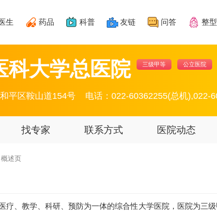
医生
药品
科普
友链
问答
整型
医科大学总医院
三级甲等
公立医院
和平区鞍山道154号
电话：022-60362255(总机),022-60
找专家
联系方式
医院动态
概述页
集医疗、教学、科研、预防为一体的综合性大学医院，医院为三级