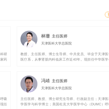
林珊
主任医师
天津医科大学总医院
级科研
教授、主任医师、博士生导师、中共党员、毕业于天津医
国家药
医疗系，从事肾脏内科临床工作近40年。现担任中华医学
压、心
脏病学分会委员，卫生部肾病学专业医疗质量管理控制专家
津医学会肾脏病分会名誉主任委员，天津医学会理事,天津
协会理事，中国医师协会肾脏病分会常委，中国中西医结
冯靖
脏病学会常委，中国非公立医院肾脏病透析专业委员会常
主任医师
全国科学技术名词审定委员会肾脏学名词编写委员会编委
天津医科大学总医院
国医药教育协会泌尿与血液净化专业委员会常务委员。
《中华肾脏病杂志》、《肾脏病透析移植杂志》、《中华
院呼吸
主任医师、教授、博士研究生导师、行政副主任；天津医
医学论坛（电子版）肾病专刊》《天津医药》、《天津医
。现任
学医学与科学博士；美国杜克大学医学中心（DUMC）呼
学学报》等多家杂志编委。擅长各种原发及继发性肾脏病