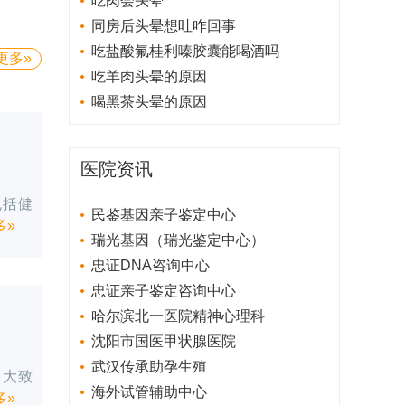
吃肉会头晕
疗，缓解患处疼痛、肿胀、灼热等。2、口腔
同房后头晕想吐咋回事
白色念珠菌病：这是口腔组织感染白色念珠
吃盐酸氟桂利嗪胶囊能喝酒吗
菌所致的炎症性病变。可导致口腔黏膜、舌
更多»
头，出现溃疡、疼痛、红肿。患者可遵照医
吃羊肉头晕的原因
嘱，选用氟康唑胶囊、甲硝唑口腔粘贴片、
喝黑茶头晕的原因
口腔溃疡散等药物
详情»
医院资讯
包括健
民鉴基因亲子鉴定中心
多»
瑞光基因（瑞光鉴定中心）
忠证DNA咨询中心
忠证亲子鉴定咨询中心
哈尔滨北一医院精神心理科
沈阳市国医甲状腺医院
武汉传承助孕生殖
多大致
海外试管辅助中心
多»