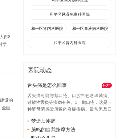
和平区内分泌科医院
和平区风湿免疫科医院
和平区肾内科医院
和平区血液病科医院
大街8
和平区普内科医院
科学、
医院动态
舌头痛是怎么回事
舌头痛可能与鹅口疮、口腔白色念珠菌病、
计建设的
过敏性舌炎等疾病有关。1、鹅口疮：这是一
、全国
种酵母菌感染所致的炎症疾病。最常累及口
腔黏膜、喉咙、舌头等脏器组织。病发时，
梦遗后疼痛
可导致白斑、发红、舌头疼痛。患者可遵照
医嘱，选用伊曲康唑颗粒、度米芬含片、布
脑鸣的自我按摩方法
洛芬缓释片等，进行局部及全身抗酵母菌治