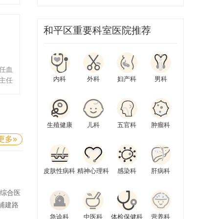
）/
病肾
大学
/环
和平区重要科室医院推荐
座教
持国
表文
高单篇
任血
介入方
内科
外科
妇产科
男科
主任
主任
会血
中国
员；
会介
津市
协会
生殖健康
儿科
五官科
肿瘤科
技术
更多»
物技
会老
审核
皮肤性病科
精神心理科
感染科
肝病科
；美
家级
级综合医
人。
浦建路
急诊科
中医科
体检保健科
营养科