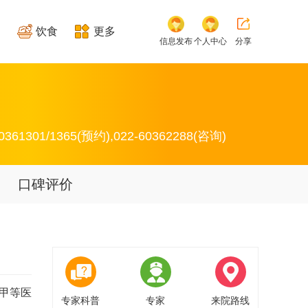
饮食
更多
信息发布
个人中心
分享
361301/1365(预约),022-60362288(咨询)
口碑评价
甲等医
专家科普
专家
来院路线