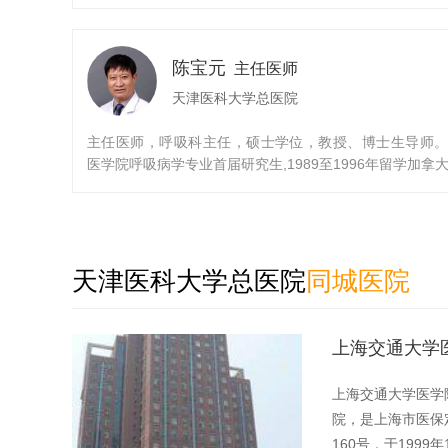
中华医学会专家会员、中华医学会呼吸病学分会常委、
计委疾控局呼吸专家委员会委员、美国胸科学会会员、
学会呼吸病学分会慢阻肺学组委员，中国呼吸医师协会
陈宝元
会委员；中华医学会天津呼吸学会副主任委员，天津市
主任医师
会睡眠医学专业委员会会长，天津呼吸科医师协会副会
天津医科大学总医院
华医学会天津呼吸学会慢阻肺学组组长、肺间质学组副
天津肺功能联盟主席，PCCM专科医师规范化培训基
主任医师，呼吸科主任，硕士学位，教授、博士生导师
人，《中华结核和呼吸杂志》等期刊编委。天津市“五一
医学院呼吸病学专业首届研究生,1989至1996年留学加拿
章先进个人”、“天津市三八红旗手”称号获得者，天津市
睡眠呼吸疾病。现任中华医学会呼吸病学分会常委、中
进个人。中国十佳“优秀呼吸医师”，中国医师协会巾帼风
会呼吸病学分会睡眠呼吸病学组负责人、中国医师协会
长期从事临床一线工作
学分会常委、中国睡眠研究会理事、天津医学会理事、
学会呼吸病分会主任委员，天津市呼吸病研究所副所长
天津医科大学总医院
职务。美国胸科医师协会资深会员（FCCP）,中华医学
同城医院
步奖评委、国家科技进步奖医学专业评委等。兼任《中
和呼吸杂志》、《国际呼吸病杂志》、《CHEST中文
《中国实用内科学杂志》、《中国危重症和急救杂志》
上海交通大学
期刊的编委和常务编委。近年来分别主持并承担了天津
及市教委的科研课题，国家“十五”科技攻关课题6项。在
上海交通大学医学
学术期刊发表科研论文60篇，部分SCI收录。著书主编3
院，是上海市医保
编书5部
160号，于1999