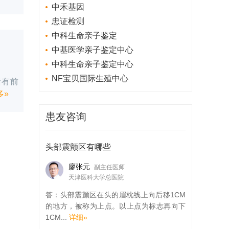
中禾基因
忠证检测
中科生命亲子鉴定
中基医学亲子鉴定中心
中科生命亲子鉴定中心
NF宝贝国际生殖中心
括有前
多»
患友咨询
头部震颤区有哪些
廖张元
副主任医师
天津医科大学总医院
答：头部震颤区在头的眉枕线上向后移1CM
的地方，被称为上点。以上点为标志再向下
1CM...
详细»