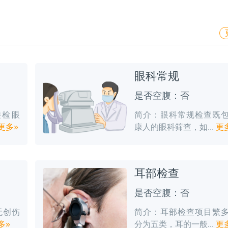
眼科常规
是否空腹：否
接检眼
简介：眼科常规检查既
更多»
康人的眼科筛查，如...
更
耳部检查
是否空腹：否
无创伤
简介：耳部检查项目繁
多»
分为五类，耳的一般...
更