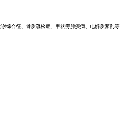
代谢综合征、骨质疏松症、甲状旁腺疾病、电解质紊乱等