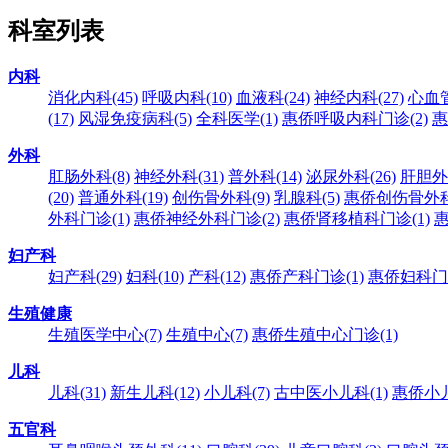
科室列表
内科
消化内科
(45)
呼吸内科
(10)
血液科
(24)
神经内科
(27)
心血
(17)
风湿免疫病科
(5)
全科医学
(1)
惠侨呼吸内科门诊
(2)
惠
外科
肛肠外科
(8)
神经外科
(31)
普外科
(14)
泌尿外科
(26)
肝胆外
(20)
普通外科
(19)
创伤骨外科
(9)
乳腺科
(5)
惠侨创伤骨外
外科门诊
(1)
惠侨神经外科门诊
(2)
惠侨肾移植科门诊
(1)
妇产科
妇产科
(29)
妇科
(10)
产科
(12)
惠侨产科门诊
(1)
惠侨妇科门
生殖健康
生殖医学中心
(7)
生殖中心
(7)
惠侨生殖中心门诊
(1)
儿科
儿科
(31)
新生儿科
(12)
小儿科
(7)
古中医小儿科
(1)
惠侨小
五官科