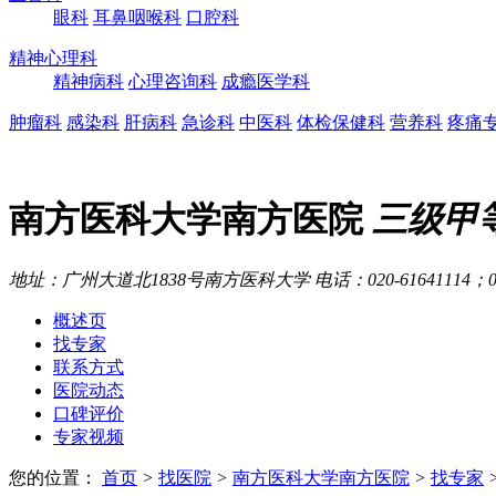
眼科
耳鼻咽喉科
口腔科
精神心理科
精神病科
心理咨询科
成瘾医学科
肿瘤科
感染科
肝病科
急诊科
中医科
体检保健科
营养科
疼痛
南方医科大学南方医院
三级甲
地址：广州大道北1838号南方医科大学
电话：020-61641114；02
概述页
找专家
联系方式
医院动态
口碑评价
专家视频
您的位置：
首页
>
找医院
>
南方医科大学南方医院
>
找专家