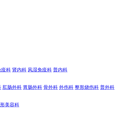
免疫科
肾内科
风湿免疫科
普内科
科
肛肠外科
胃肠外科
骨外科
外伤科
整形烧伤科
普外科
形美容科