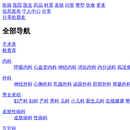
疾病
医院
医生
药品
科普
友链
问答
整型
饮食
更多
信息发布
个人中心
分享
分享给朋友
全部导航
手术库
检查库
内科
呼吸内科
心血管内科
神经内科
消化内科
内分泌科
风湿
外科
神经外科
心胸外科
乳腺外科
泌尿外科
肝胆外科
胃肠外
男女老幼
妇产科
妇科
产科
男科
儿科
小儿科
新生儿科
生殖健康
整
皮肤性病科
皮肤病科
性病科
五官科