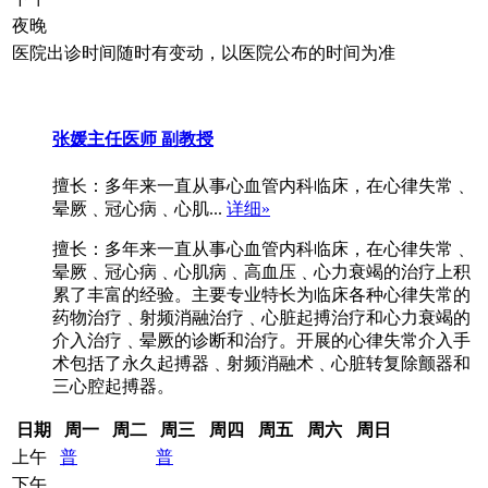
夜晚
医院出诊时间随时有变动，以医院公布的时间为准
张媛
主任医师 副教授
擅长：多年来一直从事心血管内科临床，在心律失常﹑
晕厥﹑冠心病﹑心肌...
详细»
擅长：多年来一直从事心血管内科临床，在心律失常﹑
晕厥﹑冠心病﹑心肌病﹑高血压﹑心力衰竭的治疗上积
累了丰富的经验。主要专业特长为临床各种心律失常的
药物治疗﹑射频消融治疗﹑心脏起搏治疗和心力衰竭的
介入治疗﹑晕厥的诊断和治疗。开展的心律失常介入手
术包括了永久起搏器﹑射频消融术﹑心脏转复除颤器和
三心腔起搏器。
日期
周一
周二
周三
周四
周五
周六
周日
上午
普
普
下午