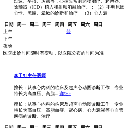
过速、早搏、房颤等，心律失常的药物治疗、起搏器、
除颤器（ICD）植入和射频消融治疗。；（2）不明原因
心悸、黑矇、晕厥的诊断和治疗；（3）心力衰
日期
周一
周二
周三
周四
周五
周六
周日
上午
普
下午
夜晚
医院出诊时间随时有变动，以医院公布的时间为准
李卫虹
主任医师
擅长：从事心内科的临床及超声心动图诊断工作，专业
特长为高血压、高脂...
详细»
擅长：从事心内科的临床及超声心动图诊断工作，专业
特长为高血压、高脂血症、冠心病、心力衰竭等心血管
疾病的诊断、治疗
日期
周一
周二
周三
周四
周五
周六
周日