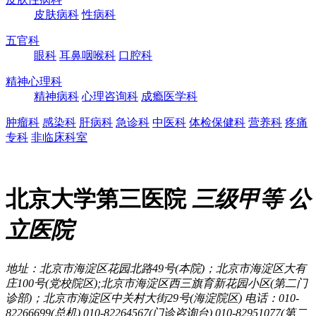
皮肤病科
性病科
五官科
眼科
耳鼻咽喉科
口腔科
精神心理科
精神病科
心理咨询科
成瘾医学科
肿瘤科
感染科
肝病科
急诊科
中医科
体检保健科
营养科
疼痛
专科
非临床科室
北京大学第三医院
三级甲等
公
立医院
地址：北京市海淀区花园北路49号(本院)；北京市海淀区大有
庄100号(党校院区);北京市海淀区西三旗育新花园小区(第二门
诊部)；北京市海淀区中关村大街29号(海淀院区)
电话：010-
82266699(总机),010-82264567(门诊咨询台),010-82951077(第二