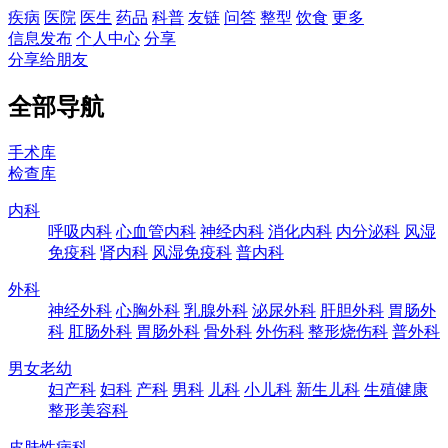
疾病
医院
医生
药品
科普
友链
问答
整型
饮食
更多
信息发布
个人中心
分享
分享给朋友
全部导航
手术库
检查库
内科
呼吸内科
心血管内科
神经内科
消化内科
内分泌科
风湿
免疫科
肾内科
风湿免疫科
普内科
外科
神经外科
心胸外科
乳腺外科
泌尿外科
肝胆外科
胃肠外
科
肛肠外科
胃肠外科
骨外科
外伤科
整形烧伤科
普外科
男女老幼
妇产科
妇科
产科
男科
儿科
小儿科
新生儿科
生殖健康
整形美容科
皮肤性病科