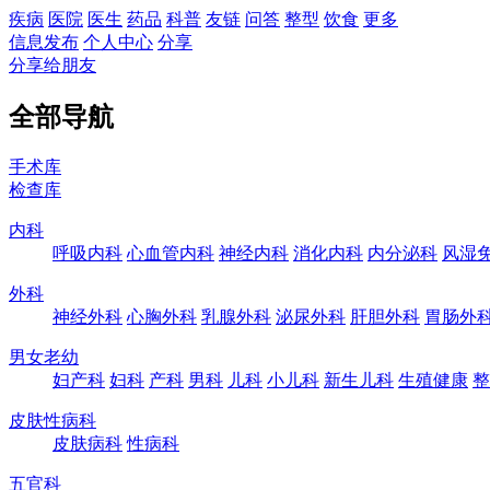
疾病
医院
医生
药品
科普
友链
问答
整型
饮食
更多
信息发布
个人中心
分享
分享给朋友
全部导航
手术库
检查库
内科
呼吸内科
心血管内科
神经内科
消化内科
内分泌科
风湿
外科
神经外科
心胸外科
乳腺外科
泌尿外科
肝胆外科
胃肠外
男女老幼
妇产科
妇科
产科
男科
儿科
小儿科
新生儿科
生殖健康
整
皮肤性病科
皮肤病科
性病科
五官科