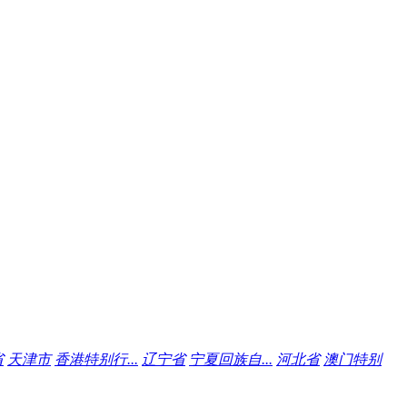
省
天津市
香港特别行...
辽宁省
宁夏回族自...
河北省
澳门特别