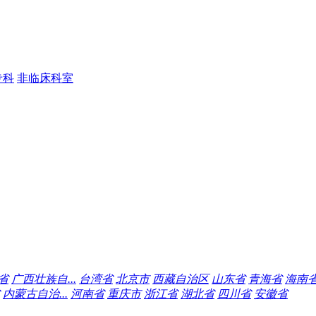
专科
非临床科室
省
广西壮族自...
台湾省
北京市
西藏自治区
山东省
青海省
海南
内蒙古自治...
河南省
重庆市
浙江省
湖北省
四川省
安徽省