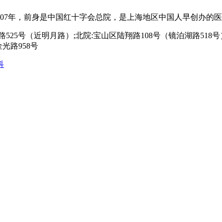
07年，前身是中国红十字会总院，是上海地区中国人早创办的医院
525号（近明月路）;北院:宝山区陆翔路108号（镜泊湖路518号）
光路958号
科