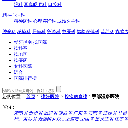
眼科
耳鼻咽喉科
口腔科
精神心理科
精神病科
心理咨询科
成瘾医学科
肿瘤科
感染科
肝病科
急诊科
中医科
体检保健科
营养科
疼痛
就医指南 找医院
按科室
按地区
按疾病
专科医院
综合
医院排行榜
您的位置：
首页
>
找好医院
>
按疾病查找
>
手部湿疹医院
省份：
湖南省
贵州省
福建省
陕西省
广东省
云南省
江西省
甘肃
行...
吉林省
新疆维吾尔...
上海市
山西省
黑龙江省
江苏省