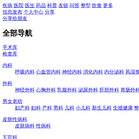
疾病
医院
医生
药品
科普
友链
问答
整型
饮食
更多
信息发布
个人中心
分享
分享给朋友
全部导航
手术库
检查库
内科
呼吸内科
心血管内科
神经内科
消化内科
内分泌科
风湿
外科
神经外科
心胸外科
乳腺外科
泌尿外科
肝胆外科
胃肠外
男女老幼
妇产科
妇科
产科
男科
儿科
小儿科
新生儿科
生殖健康
整
皮肤性病科
皮肤病科
性病科
五官科