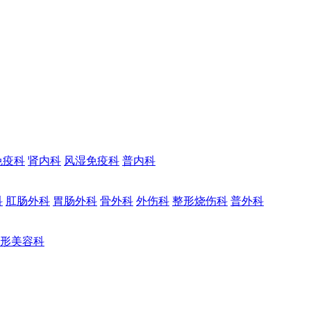
免疫科
肾内科
风湿免疫科
普内科
科
肛肠外科
胃肠外科
骨外科
外伤科
整形烧伤科
普外科
形美容科