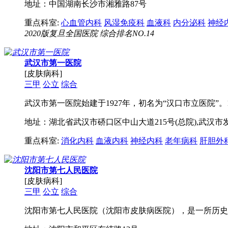
地址：中国湖南长沙市湘雅路87号
重点科室:
心血管内科
风湿免疫科
血液科
内分泌科
神经
2020版复旦全国医院 综合排名NO.14
武汉市第一医院
[皮肤病科]
三甲
公立
综合
武汉市第一医院始建于1927年，初名为“汉口市立医院”。1
地址：湖北省武汉市硚口区中山大道215号(总院),武汉市
重点科室:
消化内科
血液内科
神经内科
老年病科
肝胆外
沈阳市第七人民医院
[皮肤病科]
三甲
公立
综合
沈阳市第七人民医院（沈阳市皮肤病医院），是一所历史悠