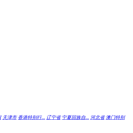
省
天津市
香港特别行...
辽宁省
宁夏回族自...
河北省
澳门特别