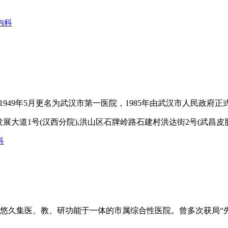
内科
949年5月更名为武汉市第一医院，1985年由武汉市人民政府正式
发展大道1号(汉西分院),洪山区石牌岭路石建村洪达街2号(武昌皮
科
久集医、教、研功能于一体的市属综合性医院。曾多次获局“先进党