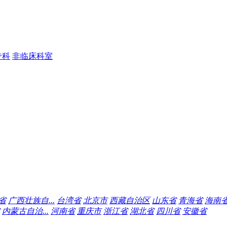
专科
非临床科室
省
广西壮族自...
台湾省
北京市
西藏自治区
山东省
青海省
海南
内蒙古自治...
河南省
重庆市
浙江省
湖北省
四川省
安徽省