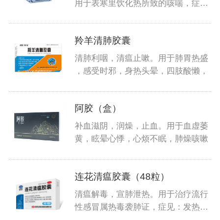
用于表寒里饮化热所致的咳喘，症见
恶
羚羊清肺胶囊
清肺利咽，清瘟止嗽。用于肺胃热盛
，感受时邪，身热头晕，四肢酸懒，
阿胶（盒）
补血滋阴，润燥，止血。用于血虚萎
黄，眩晕心悸，心烦不眠，肺燥咳嗽
连花清瘟胶囊（48粒）
清瘟解毒，宣肺泄热。用于治疗流行
性感冒属热毒袭肺证，症见：发热或
高