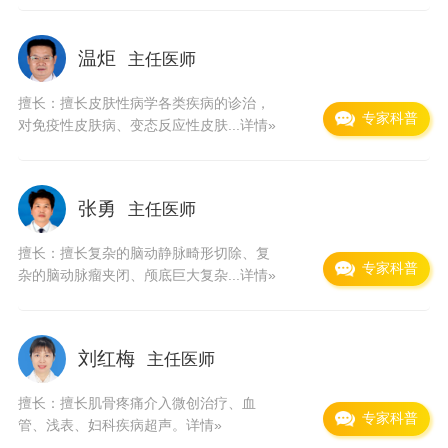
体的脐血移植、HLA不全相合的异基因移植等专
业技术也已达到省内领先水平。广东省第二人民
温炬
主任医师
医院具有较强的医、教、研能力，2001年成为中
擅长：擅长皮肤性病学各类疾病的诊治，
山大学博士后流动基地，2002年通过了广东省高
专家科普
对免疫性皮肤病、变态反应性皮肤...
详情»
等医学院校教学基地评审，2004年通过了南方医
科大学非直属附属医院评审，2005年相继成为南
张勇
主任医师
方医科大学、南华大学、广东医学院的硕士研究
擅长：擅长复杂的脑动静脉畸形切除、复
生联合培养基地，科研立项亦继续保持稳中有升
专家科普
杂的脑动脉瘤夹闭、颅底巨大复杂...
详情»
的趋势。5年来，共计接收进修生310人，医技药
实习生586人；获得广东省科技进步奖、军队科
技进步奖等奖项数十项；获十五国家科技攻关计
刘红梅
主任医师
划重大项目、国家以及广东省自然科学基金立项
擅长：擅长肌骨疼痛介入微创治疗、血
专家科普
20余项；在省级以上医学专业期刊发表论文共计
管、浅表、妇科疾病超声。
详情»