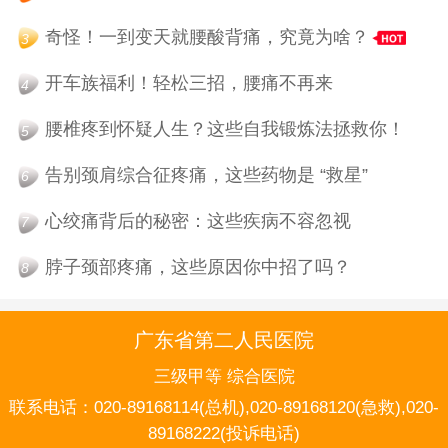
奇怪！一到变天就腰酸背痛，究竟为啥？
3
开车族福利！轻松三招，腰痛不再来
4
腰椎疼到怀疑人生？这些自我锻炼法拯救你！
5
告别颈肩综合征疼痛，这些药物是 “救星”
6
心绞痛背后的秘密：这些疾病不容忽视
7
脖子颈部疼痛，这些原因你中招了吗？
8
广东省第二人民医院
三级甲等 综合医院
联系电话：
020-89168114(总机),020-89168120(急救),020-
89168222(投诉电话)