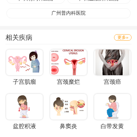
广州普内科医院
相关疾病
更多»
子宫肌瘤
宫颈糜烂
宫颈癌
盆腔积液
鼻窦炎
白带发黄