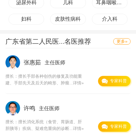
泌尿外科
儿科
耳鼻咽喉头颈外科
展。在肿瘤治疗方面，开展了三维适形放疗、立
体定向放射治疗、近距离治疗、全身照射、半束
妇科
皮肤性病科
介入科
照射、大面积不规则野照射等先进放疗技术，治
疗全身各部位适合放疗的各类恶性肿瘤；肾移植
广东省第二人民医...
名医推荐
更多»
技术无论在病例数还是人/肾存活率都位于全省前
列；创伤外科在断指再植，尤其是复杂特殊类型
张惠茹
主任医师
断肢（指）再植、多指完全离断再植、肢（指）
擅长：擅长手部各种创伤的修复及功能重
体多平面离断再植、小儿断指再植达到国内先进
专家科普
建、手部先天及后天的畸形、肿瘤...
详情»
水平；作为吴阶平医学基金会在华南地区第一个
设立的微创外科培训中心，外科腔镜技术已广泛
许鸣
主任医师
应用于普外、肝胆、妇科、骨科、心胸外科、耳
鼻喉科、神经外科等手术领域，部分技术达到了
擅长：擅长消化系统（食管、胃肠道、肝
专家科普
胆胰等）疾病、疑难危重病的诊断...
详情»
国内先进水平；非血缘造血干细胞移植、无关供