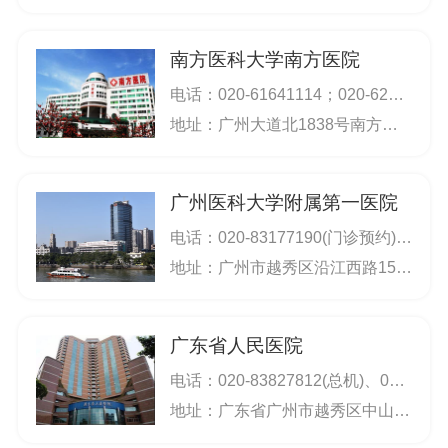
南方医科大学南方医院
电话：
020-61641114；020-62787929；挂号电话：020-61641888；020-61641114,020-62787929；
地址：广州大道北1838号南方医科大学
广州医科大学附属第一医院
电话：
020-83177190(门诊预约),020-83062114(总机),020-83337750(咨询),020-83062002(挂号),020-34294311(海印分院)
地址：广州市越秀区沿江西路151号(总院);广州市海珠区海联路康大路1号(海印分院);广州市荔湾区东海南路（大坦沙院区）
广东省人民医院
电话：
020-83827812(总机)、020-83882222(挂号)、020-86668114(挂号)；挂号电话：020-83882222(预约中心)；020-83827812,020-83882222；
地址：广东省广州市越秀区中山二路106号