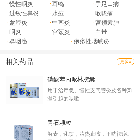
慢性咽炎
耳鸣
手足口病
过敏性鼻炎
水痘
喉咙痛
盆腔炎
中耳炎
宫颈囊肿
咽炎
宫颈炎
白带
鼻咽癌
疱疹性咽峡炎
相关药品
更多»
磷酸苯丙哌林胶囊
用于治疗急、慢性支气管炎及各种刺
激引起的咳嗽。
青石颗粒
解表，化饮，清热止咳，平喘祛痰。