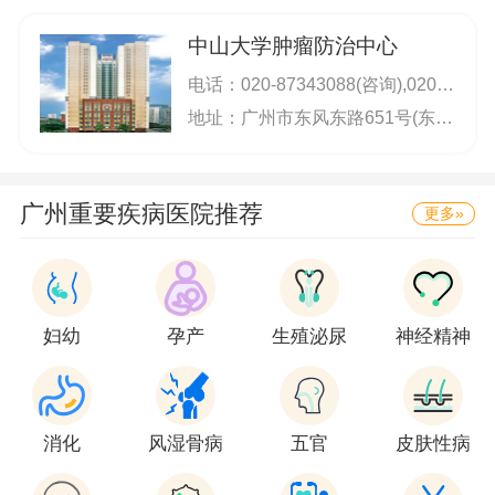
中山大学肿瘤防治中心
电话：
020-87343088(咨询),020-87343289/87343291(语音自助挂号),020-87343533/87343235(挂号及咨询),020-87343571(门诊咨询)
地址：广州市东风东路651号(东风东路和先烈路的交汇处)
广州重要疾病医院推荐
更多»
妇幼
孕产
生殖泌尿
神经精神
消化
风湿骨病
五官
皮肤性病