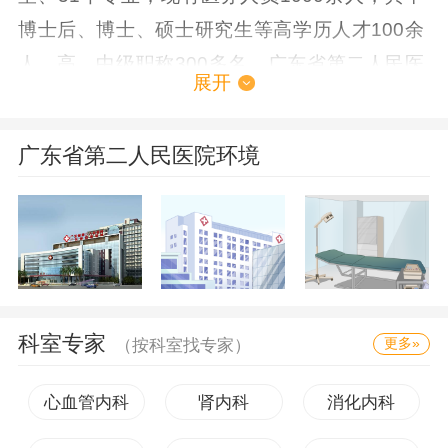
博士后、博士、硕士研究生等高学历人才100余
人，高、中级职称300多名。广东省第二人民医
展开
院拥有一批价值2亿元的高新尖医疗设备，包括
菲利普多排螺旋CT机、数字减影机、核磁共振、
广东省第二人民医院环境
CR、高能电子直线加速器、高强度聚焦超声肿
瘤治疗系统（HIFU）、ECT、高压氧舱、全自
动血液生化仪、彩色多普勒超声诊断仪、血液透
析机、全套外科腹腔镜及内窥镜系统等。病房拥
有中心供氧、中心吸引、中央空调。作为承担广
东省突发公共卫生事件应急医疗任务的应急后备
科室专家
更多»
（按科室找专家）
医院，由省政府投资2亿元建设的应急医疗病
心血管内科
肾内科
消化内科
区，也将于2007年6月动工兴建。广东省第二人
民医院近年来在专科技术建设方面取得了长足进