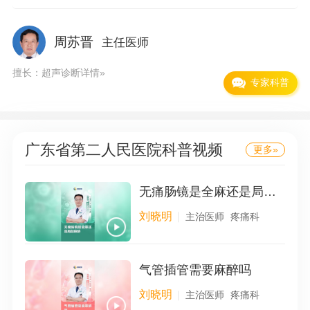
1000余篇。在医院的就医环境逐步改善，医疗、
教学、科研能力逐年提升的同时，我院的文化建
周苏晋
主任医师
设也取得了较大的成绩，医院把行风建设视为医
擅长：超声诊断
详情»
院生存发展的生命线，2005年，医院向社会公开
专家科普
承诺要建设一所“不收红包的医院”，得到社会各
界的高度赞誉，涌现出了以全国劳模血液科主任
广东省第二人民医院
科普视频
王玲同志为代表的一大批优秀医务工作者。国家
更多»
广电总局和卫生部联合摄制了以我院王玲同志为
无痛肠镜是全麻还是局部麻醉
原型创作的电影《生死托付》，作为向建党75周
刘晓明
主治医师
疼痛科
年的献礼影片在全国范围内上映。目前，医院正
以建设“让党和政府放心、让人民群众满意”的医
院为目标，朝着信息网络化、服务优质化、专科
气管插管需要麻醉吗
特色化、设备现代化、管理制度化、环境生态
刘晓明
主治医师
疼痛科