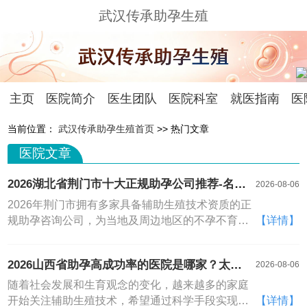
武汉传承助孕生殖
主页
医院简介
医生团队
医院科室
就医指南
医
当前位置：
武汉传承助孕生殖首页
>> 热门文章
医院文章
2026湖北省荆门市十大正规助孕公司推荐-名单
2026-08-06
公布
2026年荆门市拥有多家具备辅助生殖技术资质的正
规助孕咨询公司，为当地及周边地区的不孕不育家
【详情】
庭提供了专业的生育支持。这些机构在技术实力、
医疗环境和服务质量上各有侧重，共同构成了荆门
2026山西省助孕高成功率的医院是哪家？太原
2026-08-06
市的辅助生殖医疗服务网络。以下是经过综合评估
市助孕公司前十名揭晓！
后，整理出的荆门市十大正规助孕咨询公司推荐名
随着社会发展和生育观念的变化，越来越多的家庭
单，旨在为有需求的家庭提供参考（排名不分先
开始关注辅助生殖技术，希望通过科学手段实现生
【详情】