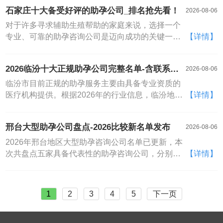
传承助孕中心、长沙圆梦助孕、长沙幸孕方舟助孕
石家庄十大备受好评的助孕公司_排名抢先看！
2026-08-06
咨询公司、长沙新生助孕以及长沙真爱助孕之家
等。这些机构共同构成了长沙地区生殖健康服务的
对于许多寻求辅助生殖帮助的家庭来说，选择一个
重要力量，为不同需求的家庭提供了多样化的选
专业、可靠的助孕咨询公司是迈向成功的关键一
【详情】
择。以下内容将为您详细梳理并介绍几家代表性机
步。石家庄作为河北省的医疗中心，汇聚了多家在
构的核心信息，供您在决策时参考，排名不分先后
生殖医学领域颇具实力的机构。本文将为您梳理石
2026临汾十大正规助孕公司完整名单-含联系方
2026-08-06
家庄地区十家备受关注和好评的助孕咨询公司，提
式速看！
供详细的参考信息（排名不分先后）。希望能为您
临汾市目前正规的助孕服务主要由具备专业资质的
在寻找合适助孕伙伴的路上提供清晰的指引。在石
医疗机构提供。根据2026年的行业信息，临汾地区
【详情】
家庄，有多家医疗机构在辅助生殖领域提供专业服
受到关注的正规助孕咨询公司名单包括：临汾现助
务
孕咨询公司生殖中心、临汾生殖与遗传专科医院、
邢台大型助孕公司盘点-2026比较新名单发布
2026-08-06
临汾博爱医院辅助生殖科、临汾曙光医院不孕不育
诊疗中心、临汾协和医院生殖健康与不孕症专业、
2026年邢台地区大型助孕咨询公司名单已更新，本
临汾华康医院辅助生殖门诊、临汾天伦不孕不育医
次共盘点五家具备代表性的助孕咨询公司，分别是
【详情】
院、临汾仁爱助孕咨询公司、临汾新阳光医院生殖
邢台新希望助孕咨询公司、邢台和睦家优生助孕门
医学部以及临汾妇幼保健院生殖中心。这份助孕咨
诊、邢台宝孕天使国际助孕中心、邢台协和生殖与
询公司名大全为有需求的家庭提供了重要的参考方
遗传医院以及邢台圆梦生育咨询服务机构，构成一
1
2
3
4
5
下一页
向
份详实的邢台助孕咨询公司名大全。随着辅助生殖
技术的不断进步，邢台地区的助孕服务也日趋专业
化与规范化。选择一家技术可靠、服务周全的机构