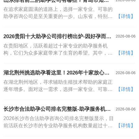
山东排名前三的助孕公司有哪些？青岛市知名
2026-08-06
者提供了更多选择
中心以及梅州福音生育健康咨询中心等（排名不分
助孕公司比较新榜单揭晓
先后）。这份梅州助孕咨询公司名大全旨在为您提
在追求家庭圆满的道路上，选择一家专业、可靠的
供清晰的参考。下文将为您详细梳理这些优质梅州
助孕咨询公司是至关重要的一步。山东省，特别是
【详情】
助孕咨询公司的特色与服务，助您做出明智选择。
青岛市，作为我国生殖医疗资源丰富的地区，汇聚
梅州爱维艾夫医院梅州爱维艾夫医院是粤东地区较
了多家在辅助生殖领域享有盛誉的机构。本文旨在
2026贵阳十大助孕公司排行榜出炉-因好孕而
2026-08-06
早获得人类辅助生殖技术资质的专业医疗机构之
为您梳理相关信息，帮助您更清晰地了解山东地
生！
一，隶属于全国知名的爱维艾夫医疗集团
区，尤其是青岛市的知名助孕服务资源，为您的选
在贵阳地区，活跃着超过十家专业的助孕服务机
择提供有价值的参考。山东排名前三的助孕咨询公
构，它们为众多家庭带来了生育的希望。其中，贵
【详情】
司与青岛市知名助孕咨询公司最新榜单全面解析需
阳天伦孕育中心、贵阳和美家助孕咨询公司、贵阳
要特别说明的是，辅助生殖技术涉及严格的医学伦
新生代辅助生殖中心、贵阳宝孕来生育咨询、贵阳
湖北荆州挑选助孕看这里！2026年十家放心机
2026-08-06
理与法律法规，我国对此有明确的管理规定
幸孕坊助孕服务、贵阳爱维健康生殖中心、贵阳孕
构名单（请收藏）
动力助孕咨询、贵阳福孕国际生育辅助中心、贵阳
在湖北荆州地区，寻求辅助生殖技术帮助的家庭正
圆梦生育指导中心以及贵阳传承辅助生殖咨询等，
逐年增多。面对这一需求，选择一家专业、可靠且
【详情】
共同构成了贵阳助孕咨询公司名大全，为本地及周
适合自己的助孕咨询公司至关重要。本文将为您梳
边地区有需求的家庭提供多元化的解决方案。随着
理和介绍湖北荆州地区备受关注的十家放心助孕咨
长沙市合法助孕公司排名完整版-助孕服务机构
2026-08-06
辅助生殖技术的不断进步与社会观念的日益开放，
询公司（排名不分先后），旨在为您提供一份详实
汇总！
越来越多的家庭开始寻求专业的助孕服务以实现生
的参考信息，帮助您在2026年的求孕之路上做出更
2026长沙市合法助孕咨询公司排名完整版显示，目
育梦想
明智的决策
前活跃在长沙市的专业助孕服务机构数量超过十余
【详情】
家，其中备受关注的助孕咨询公司名大全包括长沙