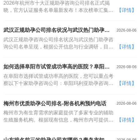
官方认证服务名单比较新发布！
择。以下排名不分先后，仅供您参考
孕、杭州好孕时光助孕、杭州传承助孕、杭州爱维
2026年杭州市十大正规助孕咨询公司排名正式揭
助孕、杭州幸孕草助孕、杭州圆梦助孕、杭州宝孕
晓，官方认证服务名单最新发布！本次榜单汇集了
【详情】
天使助孕、杭州祈盼助孕等。这些机构在技术、服
杭州美中宜和妇儿医院、杭州艾玛助孕咨询公司、
务、成功率等方面各有侧重，为不同需求的家庭提
杭州贝瑞斯美华妇儿医院、杭州仁德助孕咨询公
武汉正规助孕公司排名状况与武汉热门助孕公
2026-08-06
供多元选择。需要特别说明的是，任何排名榜单均
司、杭州广仁医院、杭州天目山医院、杭州玛莉亚
司名单呈现
仅供参考，实际选择需结合自身情况进行实地考察
助孕咨询公司、杭州虹桥医院、杭州新城医院以及
武汉正规助孕咨询公司排名状况与武汉热门助孕咨
与综合评估
杭州复旦医院共十家正规助孕咨询公司，为有需求
询公司名单呈现，根据公开信息与行业调研，目前
【详情】
的家庭提供专业参考。随着辅助生殖技术的不断进
武汉地区具备正规资质且活跃的助孕咨询公司数量
步与规范，选择一家正规、专业且值得信赖的助孕
众多，其中备受关注的热门机构包括武汉锦欣医院
如何选择阜阳市试管成功率高的医院？阜阳十
2026-08-06
咨询公司成为许多家庭实现生育梦想的关键一步
生殖中心、武汉同济生殖医学专科医院、武汉华孕
大助孕公司推荐！
宝助孕中心、武汉康健妇婴医院以及武汉送子鸟生
在阜阳市选择试管成功率高的医院，您可以重点考
殖健康医院等，构成了本地的助孕咨询公司名大
察以下十家助孕咨询公司：阜阳玛利亚助孕咨询公
【详情】
全。对于许多面临生育难题的家庭而言，选择一家
司、阜阳现代医院、阜阳兆岐肛肠医院（生殖中
专业、可靠的助孕咨询公司是圆梦的关键一步。武
心）、阜阳友好医院、阜阳女子医院、阜阳阳光医
梅州市优质助孕公司排名-附各机构预约电话
2026-08-06
汉作为华中地区的医疗重镇，汇聚了众多在辅助生
院、阜阳同济医院、阜阳华夏医院、阜阳仁和医
殖领域各具特色的正规机构
院、阜阳颍州助孕咨询公司。对于许多渴望拥有宝
梅州市为有生育需求的家庭提供了多家专业的辅助
宝的家庭而言，选择一家技术可靠、成功率高的助
生殖服务机构。根据现有信息，梅州市内可提供专
【详情】
孕咨询公司是圆梦之旅的关键一步。阜阳地区的辅
业助孕咨询与服务的机构主要包括梅州爱维艾夫医
助生殖医疗资源近年来不断发展，为本地及周边患
院、梅州泽润医院、梅州安康医院、梅州新生助孕