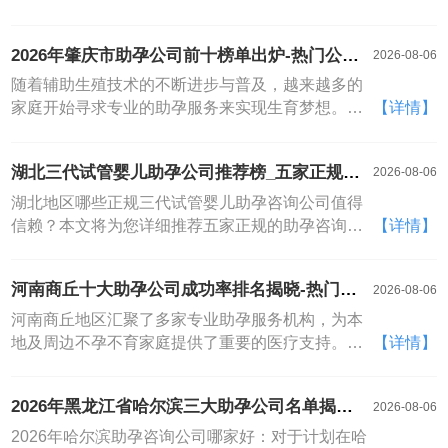
后）
育梦想。山西省作为我国华北地区的重要省份，其
医疗资源尤其是生殖医学领域也在不断进步与发
2026年肇庆市助孕公司前十榜单出炉-热门公司
2026-08-06
展。对于计划在2026年寻求助孕服务的夫妇而言，
排名全解析
选择一家技术成熟、成功率高的医院至关重要。太
随着辅助生殖技术的不断进步与普及，越来越多的
原市作为山西省的省会，汇聚了省内知名的生殖医
家庭开始寻求专业的助孕服务来实现生育梦想。
【详情】
疗资源，各类助孕咨询公司为不同需求的患者提供
2026年，肇庆市的助孕服务领域也呈现出更加专业
了多样化的选择
化、规范化的发展态势。近日，一份基于服务质
湖北三代试管婴儿助孕公司推荐榜_五家正规公
2026-08-06
量、技术实力、患者口碑等多维度综合评定的肇庆
司及联系渠道
地区助孕咨询公司热门榜单正式出炉，为有需要的
湖北地区哪些正规三代试管婴儿助孕咨询公司值得
家庭提供了极具价值的参考。本文将为您全面解析
信赖？本文将为您详细推荐五家正规的助孕咨询公
【详情】
这份榜单，深入剖析各上榜机构的优势与特色，排
司，它们分别是华中科技大学同济医学院助孕咨询
名不分先后。2026年肇庆助孕咨询公司排名榜单解
公司、武汉大学人民助孕咨询公司、湖北省妇幼保
河南商丘十大助孕公司成功率排名揭晓-热门机
2026-08-06
析本次榜单聚焦于肇庆市内技术领跑、服务优质且
健院生殖中心、武汉锦欣医院生殖中心和宜昌市中
构名单分享
备受关注的助孕咨询公司
心人民助孕咨询公司。这份湖北三代试管婴儿助孕
河南商丘地区汇聚了多家专业助孕服务机构，为本
咨询公司推荐榜旨在为您提供清晰的参考信息（排
地及周边不孕不育家庭提供了重要的医疗支持。根
【详情】
名不分先后）。湖北地区五家正规三代试管婴儿助
据市场调研与服务网络信息，目前在商丘市范围内
孕咨询公司及联系渠道解析。华中科技大学同济医
活跃的助孕咨询公司数量超过十五家，它们各具特
2026年黑龙江省哈尔滨三大助孕公司名单揭晓-
2026-08-06
学院助孕咨询公司
色，共同构成了本地的辅助生殖服务网络。以下为
排名前三试管机构资质详解
河南商丘助孕咨询公司名大全（排名不分先后）：
2026年哈尔滨助孕咨询公司哪家好：对于计划在哈