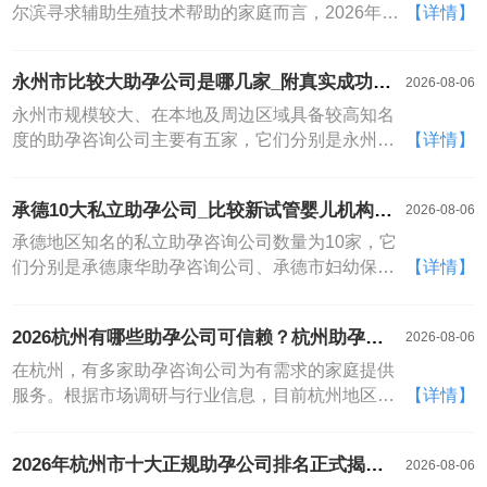
商丘仁爱辅助生殖中心、商丘新生助孕服务中心、
尔滨寻求辅助生殖技术帮助的家庭而言，2026年当
【详情】
商丘宝孕天使生育咨询、商丘家圆助孕、商丘协和
地备受关注的三大专业助孕咨询公司名单已经明
生育指导机构、商丘幸孕坊优生优育、商丘传承助
晰，它们分别是哈尔滨医科大学附属第1助孕咨询公
永州市比较大助孕公司是哪几家_附真实成功率
2026-08-06
孕管理、商丘圆梦生育健康咨询、商丘送子鸟生殖
司、哈尔滨市红十字中心医院生殖医学科以及哈尔
与价格明细
关爱中心、商丘盼宝家庭计划顾问
滨嘉润国际医院生殖健康与不孕症专科。这份哈尔
永州市规模较大、在本地及周边区域具备较高知名
滨助孕咨询公司名大全为众多不孕不育夫妇提供了
度的助孕咨询公司主要有五家，它们分别是永州华
【详情】
关键的就医指引。下面，我们将对这三大机构的资
博生殖健康医院、永州现助孕咨询公司生殖中心、
质、特色与优势进行详细解读，希望能为您做出合
永州家圆优孕中心、永州宝孕天使助孕以及永州幸
承德10大私立助孕公司_比较新试管婴儿机构排
2026-08-06
适的选择提供参考
孕缘家庭规划中心。本名单旨在提供信息参考，排
名榜单发布
名不分先后。以下将为您详细解析这五家永州市比
承德地区知名的私立助孕咨询公司数量为10家，它
较大助孕咨询公司的核心优势、真实成功率与具体
们分别是承德康华助孕咨询公司、承德市妇幼保健
【详情】
价格明细，助您做出明智选择。一.永州华博生殖健
院生殖中心、承德生殖医学专科医院、承德宝岛助
康医院永州华博生殖健康医院是永州市区内较早专
孕咨询公司、承德现助孕咨询公司、承德华山医
2026杭州有哪些助孕公司可信赖？杭州助孕公
2026-08-06
注于辅助生殖技术的专科医院，拥有独立的助孕咨
院、承德协和医院、承德百佳助孕咨询公司、承德
司前十强排名榜单
询公司
俪人医院以及承德美中宜和妇儿医院。在承德，多
在杭州，有多家助孕咨询公司为有需求的家庭提供
家私立助孕咨询公司凭借其专业的技术和贴心的服
服务。根据市场调研与行业信息，目前杭州地区较
【详情】
务，为众多不孕不育家庭带来了希望。本文将为您
为知名且活跃的助孕咨询公司数量超过十家。以下
详细解读承德10大私立助孕咨询公司，帮助您更全
为您整理一份杭州助孕咨询公司名大全，包括但不
2026年杭州市十大正规助孕公司排名正式揭晓-
2026-08-06
面地了解各机构的特色与优势，以便做出合适的选
限于：杭州天禧助孕、杭州添一助孕、杭州新生助