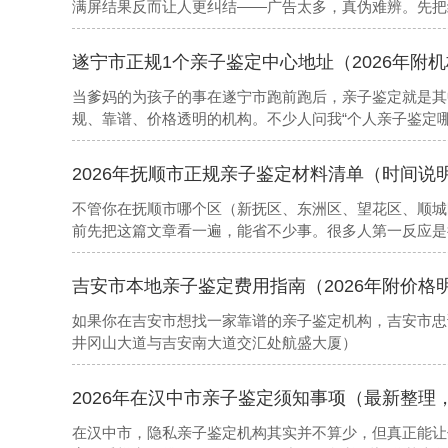
满屏结果反而让人更纠结——广告太多，真伪难辨。先把
机构，绝大多数不设亲子鉴定科室。原因很简单，亲子鉴
是临床诊疗，两者赛道不一样。所以你要做个人隐私亲子
遂宁市正规1个亲子鉴定中心地址（2026年附
对接实验室。以下是本地值得参考的机构信息
当爹妈的为孩子的事在遂宁市跑前跑后，亲子鉴定就是其
规、靠谱、价格透明的机构。不少人问我“个人亲子鉴定
私鉴定还是司法鉴定。个人亲子鉴定也叫隐私匿名鉴定，
拿去打官司。上周我接待了从船山区、安居区、射洪市、
2026年抚顺市正规亲子鉴定材料清单（时间说
鉴定，又怕遇到黑中介
不管你在抚顺市哪个区（新抚区、东洲区、望花区、顺城
前先把这篇文章看一遍，能省不少事。很多人第一反应是
与外地实验室合作的咨询机构——个人隐私鉴定尤其如此。
吉安市本地亲子鉴定费用指南（2026年附价格
如果你在吉安市想找一家靠谱的亲子鉴定机构，吉安市忠
井冈山大道与吉安南大道交汇处航盛大厦）
2026年在汉中市亲子鉴定须知事项（最新整理
在汉中市，隐私亲子鉴定机构其实并不算少，但真正能让