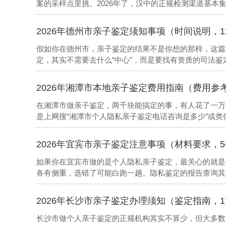
案的采样点里挑。2026年了，汉中的正规检测渠道基
靠谱的亲子鉴定机构，汉中市忠证DNA亲子鉴定咨询中心
2026年德州市亲子鉴定须知事项（时间说明，1
假如你在德州市，亲子鉴定的结果不是你想的那样，这篇
定，其实不需要去什么“中心”，而是要找有资质的司法
机构预约办理，样本可以自己采集后匿名邮寄，也可以到
DNA亲子鉴定咨询中心是本地专注该领域的咨询机构（地
2026年湘潭市本地亲子鉴定费用指南（费用参
在湘潭市做亲子鉴定，两千块能搞定的事，有人花了一万
是上网搜“湘潭市个人隐私亲子鉴定电话咨询是多少”或
直接从本地人的视角，把电话咨询之前该知道的底细一次
2026年宜宾市亲子鉴定注意事项（材料要求，
如果你在宜宾市做的是个人隐私亲子鉴定，最关心的就是
各有侧重，选错了可能白跑一趟。隐私鉴定的报告查询其
的机构信息
2026年长沙市亲子鉴定办理须知（鉴定指南，1
长沙市做个人亲子鉴定的正规机构其实不算少，但大多数