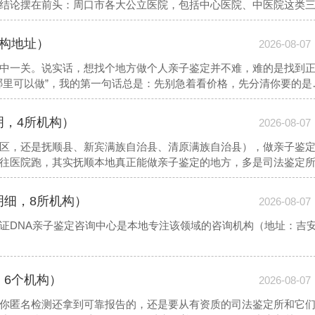
结论摆在前头：周口市各大公立医院，包括中心医院、中医院这类
定属于法医物证范畴，需要专门的司法鉴定资质和实验室，医院的
鉴定，正确路径是找有资质的司法鉴定所，或通过本地靠谱的咨询
机构地址）
2026-08-07
中一关。说实话，想找个地方做个人亲子鉴定并不难，难的是找到
哪里可以做”，我的第一句话总是：先别急着看价格，先分清你要的是
不需要证件，自己采样或者到现场采样都行，结果仅供自己参考，
蓬溪县、大英县过来的一对夫妇，就是因为心里有疙瘩，只想悄悄
明，4所机构）
2026-08-07
区，还是抚顺县、新宾满族自治县、清原满族自治县），做亲子鉴
往医院跑，其实抚顺本地真正能做亲子鉴定的地方，多是司法鉴定
下面这份本地参考信息，是2026年比较靠谱的摸底情况
明细，8所机构）
2026-08-07
证DNA亲子鉴定咨询中心是本地专注该领域的咨询机构（地址：吉
，6个机构）
2026-08-07
你匿名检测还拿到可靠报告的，还是要从有资质的司法鉴定所和它