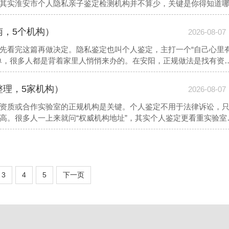
其实淮安市个人隐私亲子鉴定检测机构并不算少，关键是你得知道
情况捋出来的，希望能帮你少走弯路。以下是本地值得参考的机构
南，5个机构）
2026-08-07
先看完这篇再做决定。隐私鉴定也叫个人鉴定，主打一个“自己心里
单，很多人都是背着家里人悄悄来办的。在安阳，正规做法是找有资
都查不到的小中介。以下是本地值得参考的机构信息
整理，5家机构）
2026-08-07
资质或合作实验室的正规机构是关键。个人鉴定不用于法律诉讼，
高。很多人一上来就问“权威机构地址”，其实个人鉴定更看重实验室
3
4
5
下一页