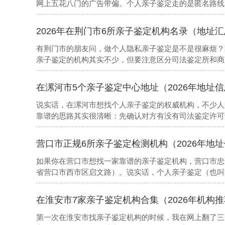
网上五花八门的广告带偏。个人亲子鉴定走的是匿名路线
以机构的保密机制和实验室资质比“名气”更重要。以下是
2026年在荆门市6所亲子鉴定机构名录（地址
有荆门市的朋友问，做个人隐私亲子鉴定是不是很麻烦？
亲子鉴定的机构其实不少，但要注意区分司法鉴定所和商
在漯河市5个亲子鉴定中心地址（2026年地址
说实话，在漯河市想找个人亲子鉴定的权威机构，不少人
靠谱的思路其实很清晰：先确认对方有没有司法鉴定许可
人鉴定讲究隐私，但隐私不等于随便找个地方做。如果你
的机构信息可以先看看
营口市正规6所亲子鉴定检测机构（2026年地
如果你在营口市想找一家靠谱的亲子鉴定机构，营口市忠
省营口市西市区启文路）。说实话，个人亲子鉴定（也叫
的中介忽悠。以下是本地值得参考的机构信息
在淮安市7家亲子鉴定机构合集（2026年机构
第一次在淮安市找亲子鉴定机构的时候，我在网上翻了三