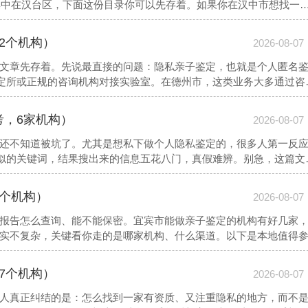
本集中在汉台区，下面这份目录你可以先存着。如果你在汉中市想找一
是本地专注该领域的咨询机构（地址：汉中天汉大道552号）
2个机构）
2026-08-07
文章先存着。先说最直接的问题：隐私亲子鉴定，也就是个人匿名
鉴定所或正规的咨询机构对接实验室。在德州市，这类业务大多通过咨
现场采样。如果你在德州市想找一家靠谱的亲子鉴定机构，德州市
址：德州东方红西路461号）
考，6家机构）
2026-08-07
还不知道被坑了。尤其是想私下做个人隐私鉴定的，很多人第一反
类似的关键词，结果搜出来的信息五花八门，真假难辨。别急，这篇文
性给你讲明白。以下是本地值得参考的机构信息，先存个底
5个机构）
2026-08-07
报告怎么查询、能不能保密。宜宾市能做亲子鉴定的机构有好几家
实不复杂，关键看你走的是哪家机构、什么渠道。以下是本地值得
7个机构）
2026-08-07
人真正纠结的是：怎么找到一家有资质、又注重隐私的地方，而不