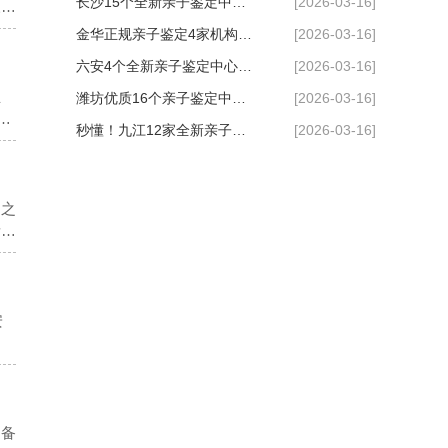
总）
整理（附2026年鉴定汇总)
长沙15个全新亲子鉴定中心
[2026-03-16]
三甲
主业
超全一览（附2026年机构信
金华正规亲子鉴定4家机构名
[2026-03-16]
中心
息）
录整理（附地址汇总）
六安4个全新亲子鉴定中心超
[2026-03-16]
正
全一览（附2026年机构信
潍坊优质16个亲子鉴定中心
[2026-03-16]
隐
息）
列表（附2026年度鉴定地
秒懂！九江12家全新亲子鉴
[2026-03-16]
不能
做个
址）
定机构汇总（附2026年汇总
信息）
定之
所或
安
们备