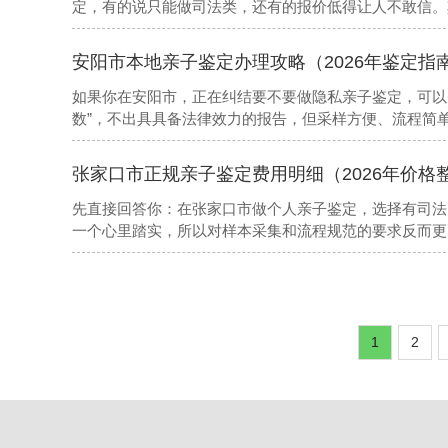
定，有的说只能做司法类，还有的报价低得让人不敢信。
靠谱、哪些只挂个牌子。下面这份名录，是我按本地实际
息，建议先收藏再看详情
安阳市本地亲子鉴定办理攻略（2026年鉴定指
如果你在安阳市，正在纠结要不要做隐私亲子鉴定，可以
数”，不出具具备法律效力的报告，但采样方便、流程简
的司法鉴定所或它们的合作采样点，而不是去那种连资质
张家口市正规亲子鉴定费用明细（2026年价格
先直接回答你：在张家口市做个人亲子鉴定，选择有司法
一个心里踏实，所以对样本采集和流程规范的要求反而更
力和匿名保密服务。以下是本地值得参考的机构信息
1
2