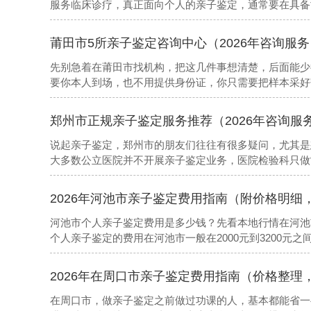
服务临床诊疗，真正面向个人的亲子鉴定，通常要在具备
萧县、灵璧县、泗县过来的一对夫妇，他们先跑了两家医
先看本地靠谱机构更省事
莆田市5所亲子鉴定咨询中心（2026年咨询服务
先别急着在莆田市找机构，把这几件事想清楚，后面能少
要你本人到场，也不用提供身份证，你只需要把样本采好
验室有没有资质、流程规不规范。以下是本地值得参考的
郑州市正规亲子鉴定服务推荐（2026年咨询服
说起亲子鉴定，郑州市的朋友们往往有很多疑问，尤其是
大多数公立医院并不开展亲子鉴定业务，医院检验科只做
靠谱的去处是司法鉴定所和有资质的第三方医学检验实验
2026年河池市亲子鉴定费用指南（附价格明细
河池市个人亲子鉴定费用是多少钱？先看本地行情在河池
个人亲子鉴定的费用在河池市一般在2000元到3200元
2400元上下，具体看您选择的是普通样本还是特殊样本
2026年在周口市亲子鉴定费用指南（价格整理
在周口市，做亲子鉴定之前做过功课的人，基本都能省一