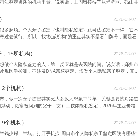
司法鉴定资质的机构里做。说实话，上周我接待了从埇桥区、砀山
院，最后都被导诊台指到了鉴定机构。所以别把时间耗在医院挂号
）
2026-08-07
很多麻烦。个人亲子鉴定（也叫隐私鉴定）跟司法鉴定不一样，它
寄过去就行。所以，找"权威机构"的重点其实不是看门牌号，而是看
机构信息，可以帮你少走弯路
务，16所机构）
2026-08-07
想做个人隐私鉴定的人，第一反应就是去医院问问。说实话，郑州
常规医学检测，不涉及DNA亲权鉴定。想做个人隐私亲子鉴定，真
室。以下是本地值得参考的机构信息
，2个机构）
2026-08-07
市，做一次亲子鉴定其实比大多数人想象中简单，关键是要找对渠
之间浮动，最常被问到的父子（女）二联体隐私鉴定，2026年主流价格
，以及要不要加急。以下是一份本地可以参考的机构信息
，9个机构）
2026-08-07
半钱少踩一半坑。打开手机搜“周口市个人隐私亲子鉴定医院有哪些”