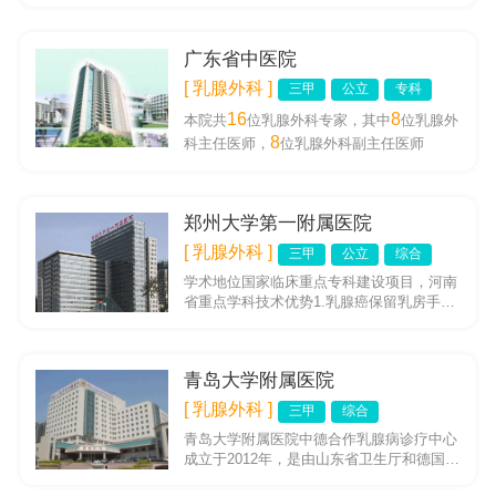
其是在早期乳腺癌、癌前病变...
广东省中医院
[ 乳腺外科 ]
三甲
公立
专科
16
8
本院共
位乳腺外科专家，其中
位乳腺外
8
科主任医师，
位乳腺外科副主任医师
郑州大学第一附属医院
[ 乳腺外科 ]
三甲
公立
综合
学术地位国家临床重点专科建设项目，河南
省重点学科技术优势1.乳腺癌保留乳房手
术；2.乳腺癌前哨淋巴结活检术；3.乳腺癌
乳房重建术4.乳腺麦默...
青岛大学附属医院
[ 乳腺外科 ]
三甲
综合
青岛大学附属医院中德合作乳腺病诊疗中心
成立于2012年，是由山东省卫生厅和德国卫
生部正式批准的大型专病中心。中心现有床