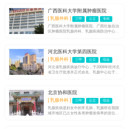
位85张，年门诊量十万...
广西医科大学附属肿瘤医院
[ 乳腺外科 ]
三甲
公立
专科
广西医科大学附属肿瘤医院、广西壮族自治
区肿瘤医院乳腺外科、乳腺疾病防治中心是
国家临床重点专科(肿瘤学)的重要分支，广
西壮族自治区卫生厅重点学...
河北医科大学第四医院
[ 乳腺外科 ]
三甲
公立
综合
河北省乳腺疾病诊疗中心，于2008年经河北
省卫生厅批准并正式命名。乳腺中心位于石
家庄市高新技术开发区天山大街169号，即
河北医科大学第四医院...
北京协和医院
[ 乳腺外科 ]
三甲
公立
综合
乳腺疾病是妇女中的常见病，乳腺癌在我国
城市地区已占女性各类肿瘤发病率的首位，
是严重危害广大妇女健康及生命的恶性肿
瘤。北京协和医院乳腺专业组，...