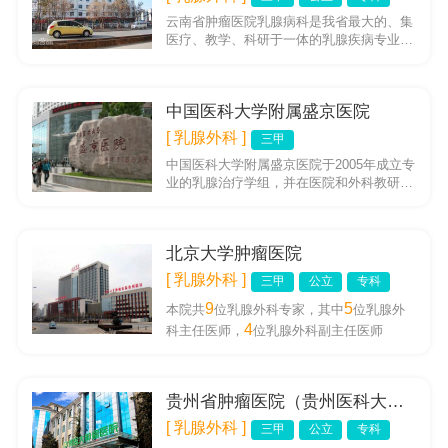
云南省肿瘤医院乳腺病科是我省最大的、集
医疗、教学、科研于一体的乳腺疾病专业科
室。科室设有病床92张，医护人员38名，其
中主任医师（教授）2人...
中国医科大学附属盛京医院
[ 乳腺外科 ]
三甲
中国医科大学附属盛京医院于2005年成立专
业的乳腺治疗学组，并在医院和外科教研室
领导的关心和帮助下，于2009年12月份正
式成立乳腺外科。盛...
北京大学肿瘤医院
[ 乳腺外科 ]
三甲
公立
专科
9
5
本院共
位乳腺外科专家，其中
位乳腺外
4
科主任医师，
位乳腺外科副主任医师
贵州省肿瘤医院（贵州医科大学附属肿瘤医院）
[ 乳腺外科 ]
三甲
公立
专科