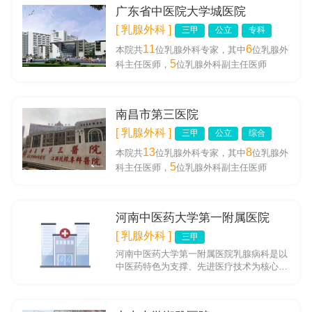
广东省中医院大学城医院
[ 乳腺外科 ]
三甲
公立
专科
11
6
本院共
位乳腺外科专家，其中
位乳腺外
5
科主任医师，
位乳腺外科副主任医师
南昌市第三医院
[ 乳腺外科 ]
三甲
公立
综合
13
8
本院共
位乳腺外科专家，其中
位乳腺外
5
科主任医师，
位乳腺外科副主任医师
河南中医药大学第一附属医院
[ 乳腺外科 ]
三甲
河南中医药大学第一附属医院乳腺病科是以
中医药特色为支撑、先进医疗技术为核心发
展起来的专科优势科室。科室拥有一支专业
的医疗团队，包括全国名老中...