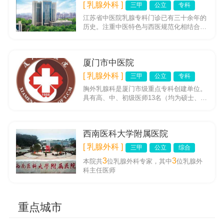
[ 乳腺外科 ]
三甲
公立
专科
江苏省中医院乳腺专科门诊已有三十余年的
历史。注重中医特色与西医规范化相结合诊
治各种乳腺疾病，专科特色优势鲜明。近年
来，在院领导的关心与支持下...
厦门市中医院
[ 乳腺外科 ]
三甲
公立
专科
胸外乳腺科是厦门市级重点专科创建单位。
具有高、中、初级医师13名（均为硕士、博
士毕业），承担省市级课题4项。形成一支
集医疗、教学、科研为一体...
西南医科大学附属医院
[ 乳腺外科 ]
三甲
公立
综合
3
3
本院共
位乳腺外科专家，其中
位乳腺外
科主任医师
重点城市