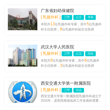
相关科室的有力配合下，...
广东省妇幼保健院
[ 乳腺外科 ]
三甲
公立
专科
13
5
本院共
位乳腺外科专家，其中
位乳腺外
8
科主任医师，
位乳腺外科副主任医师
武汉大学人民医院
[ 乳腺外科 ]
三甲
公立
综合
9
6
本院共
位乳腺外科专家，其中
位乳腺外
3
科主任医师，
位乳腺外科副主任医师
西安交通大学第一附属医院
[ 乳腺外科 ]
三甲
综合
西安交通大学第一附属医院乳腺外科成立于
2015年，是医院根据临床工作发展的需要，
在原乳腺肿瘤外科的基础上，整合全院医
疗、科研、护理资源，组建...