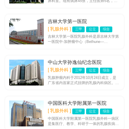
床科室。现有病床45张，主任医师5名，副
主任医师4名，主治医师4名，住院医师1
名。2013年完成各种乳...
吉林大学第一医院
[ 乳腺外科 ]
三甲
公立
综合
吉林大学第一医院乳腺外科是原吉林大学第
一医院中-加肿瘤中心（Bethune—
LavalOncologyUnit）的乳腺癌研究组的基
础上，重新...
中山大学孙逸仙纪念医院
[ 乳腺外科 ]
三甲
公立
综合
乳腺肿瘤内科于2012年10月24日成立，是
广东省内首家正式挂牌的乳腺内科病区。作
为乳腺肿瘤中心的重要组成部分，致力于乳
腺癌患者的内科治疗，...
中国医科大学附属第一医院
[ 乳腺外科 ]
三甲
公立
综合
中国医科大学附属第一医院乳腺外科一病区
是集医疗、教学、科研于一体的乳腺疾病诊
治专业学科，2004年成立以来，紧跟国际前