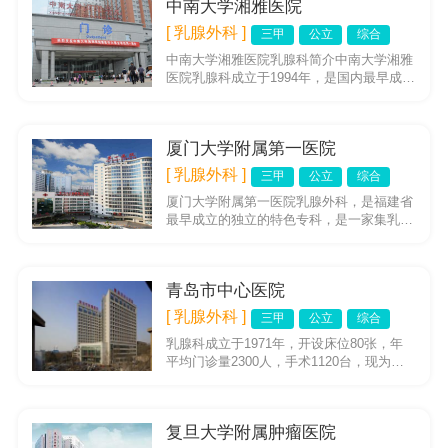
中南大学湘雅医院
[ 乳腺外科 ]
三甲
公立
综合
中南大学湘雅医院乳腺科简介中南大学湘雅
医院乳腺科成立于1994年，是国内最早成立
的乳腺专科之一。2002年被批准为我省硕士
学位授权点；200...
厦门大学附属第一医院
[ 乳腺外科 ]
三甲
公立
综合
厦门大学附属第一医院乳腺外科，是福建省
最早成立的独立的特色专科，是一家集乳房
疾病的诊断、治疗、整形、科研、教学于一
身的独立三级学科。具有一流...
青岛市中心医院
[ 乳腺外科 ]
三甲
公立
综合
乳腺科成立于1971年，开设床位80张，年
平均门诊量2300人，手术1120台，现为青
岛市重点学科，科室人才梯队完备，其中博
士3名，硕士学位...
复旦大学附属肿瘤医院