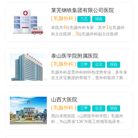
莱芜钢铁集团有限公司医院
[ 乳腺外科 ]
三乙
综合
4
1
本院共
位乳腺外科专家，其中
位乳腺外
3
科主任医师，
位乳腺外科副主任医师
泰山医学院附属医院
[ 乳腺外科 ]
三甲
公立
综合
乳腺外科是普外科的特色优势专业，多年来
在王庆宝教授的带领下，普外科取得了辉煌
的成就，为了专业的可持续发展，于2013年
9月乳腺外科从普外科中...
山西大医院
[ 乳腺外科 ]
三甲
公立
综合
西白求恩医院（山西医学科学院）乳腺外
科，为山西省“136”兴医工程领军临床专科
建设学科，山西省医学重点学科，山西省省
级临床重点专科，山西省医...