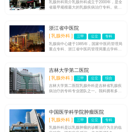
乳腺外科简介乳腺外科成立于2000年，是全
省最早规模最大的乳腺疾病治疗专科。依托
医院强大的医疗资源平台，在病理、超声、
影像、肿瘤等相关科室的...
浙江省中医院
[ 乳腺外科 ]
三甲
公立
专科
乳腺病中心建于1985年，国家中医药管理局
重点专科、浙江省中医药管理局重点学科，
国家药品临床研究基地；中华中医药学会乳
腺病分会副主任委员、浙...
吉林大学第二医院
[ 乳腺外科 ]
三甲
公立
综合
吉林大学第二医院乳腺外科是吉林省乳腺疾
病治疗的专科专业团队之一。我科拥有多年
临床和实践经验，掌握先进诊疗及肿瘤整形
技术的专业团队。现有床位4...
中国医学科学院肿瘤医院
[ 乳腺外科 ]
三甲
公立
专科
乳腺外科是以乳腺肿瘤的诊断治疗为主的临