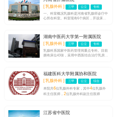
[ 乳腺外科 ]
三甲
公立
专科
一、科室概况乳腺科是河南省乳腺癌诊疗中
心所在科室。科室现有6个病区，开设床位
300张，是省内领先的集手术、化疗、放
疗、病理、影像诊断等多门学...
湖南中医药大学第一附属医院
[ 乳腺外科 ]
三甲
公立
专科
乳腺科系国家中医药管理局重点专科。目前
拥有床位43张，采用中西医结合治疗乳房疾
病，充分发挥中医药优势，在急性乳腺炎、
浆细胞性乳腺炎、肉芽肿性...
福建医科大学附属协和医院
[ 乳腺外科 ]
三甲
公立
综合
6
4
本院共
位乳腺外科专家，其中
位乳腺外
2
科主任医师，
位乳腺外科副主任医师
江苏省中医院