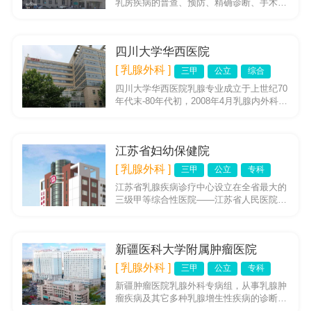
乳房疾病的普查、预防、精确诊断、手术和
整形及术后辅助治疗等方面始终走在黑龙江
省的最前列，已经成为...
四川大学华西医院
[ 乳腺外科 ]
三甲
公立
综合
四川大学华西医院乳腺专业成立于上世纪70
年代末-80年代初，2008年4月乳腺内外科专
业独立、2015年3月成立乳腺外科专病中
心、2017年...
江苏省妇幼保健院
[ 乳腺外科 ]
三甲
公立
专科
江苏省乳腺疾病诊疗中心设立在全省最大的
三级甲等综合性医院——江苏省人民医院，
即南京医科大学第一附属医院。本中心诊治
模式按照现代临床医学发展理...
新疆医科大学附属肿瘤医院
[ 乳腺外科 ]
三甲
公立
专科
新疆肿瘤医院乳腺外科专病组，从事乳腺肿
瘤疾病及其它多种乳腺增生性疾病的诊断与
治疗。开展乳腺肿瘤的普查与筛选工作，尤