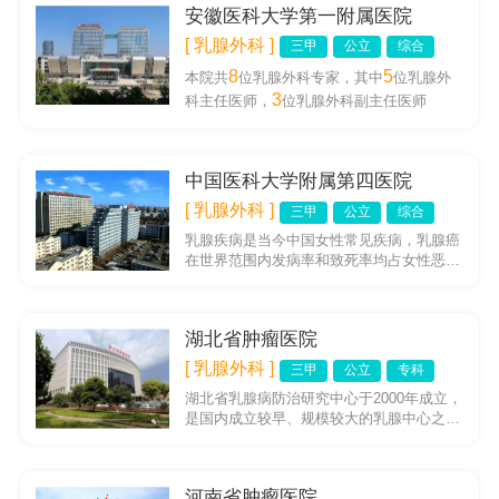
安徽医科大学第一附属医院
[ 乳腺外科 ]
三甲
公立
综合
8
5
本院共
位乳腺外科专家，其中
位乳腺外
3
科主任医师，
位乳腺外科副主任医师
中国医科大学附属第四医院
[ 乳腺外科 ]
三甲
公立
综合
乳腺疾病是当今中国女性常见疾病，乳腺癌
在世界范围内发病率和致死率均占女性恶性
肿瘤首位，在我国发病率也呈持续上升态
势，严重威胁广大女性健康及生...
湖北省肿瘤医院
[ 乳腺外科 ]
三甲
公立
专科
湖北省乳腺病防治研究中心于2000年成立，
是国内成立较早、规模较大的乳腺中心之
一，依托于湖北省肿瘤医院乳腺科，并聘请
了全省各级医院知名教授组...
河南省肿瘤医院