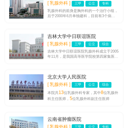
[ 乳腺外科 ]
三甲
公立
专科
乳腺外科的前身是胸外科的一个治疗小组，
后于2000年6月单独建科，目前有3个病
区，159张标准床位，18张日间手术病床。
现有临床医生24人，...
吉林大学中日联谊医院
[ 乳腺外科 ]
三甲
公立
综合
吉林大学中日联谊医院乳腺外科成立于2005
年11月，是我国高等医学院校第四家集医
疗、普查、科研、教学于一体的综合性专业
科室。科室拥有博士研究...
北京大学人民医院
[ 乳腺外科 ]
三甲
公立
综合
13
8
本院共
位乳腺外科专家，其中
位乳腺外
5
科主任医师，
位乳腺外科副主任医师
云南省肿瘤医院
[ 乳腺外科 ]
三甲
公立
专科