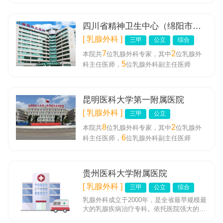
沿，不断提高乳腺疾病诊...
四川省精神卫生中心（绵阳市第三人民医院）
[ 乳腺外科 ]
三甲
公立
综合
7
2
本院共
位乳腺外科专家，其中
位乳腺外
5
科主任医师，
位乳腺外科副主任医师
昆明医科大学第一附属医院
[ 乳腺外科 ]
三甲
公立
8
2
本院共
位乳腺外科专家，其中
位乳腺外
6
科主任医师，
位乳腺外科副主任医师
贵州医科大学附属医院
[ 乳腺外科 ]
三甲
公立
综合
乳腺外科成立于2000年，是全省最早规模最
大的乳腺疾病治疗专科。依托医院强大的医
疗资源平台，在病理、超声、影像、肿瘤等