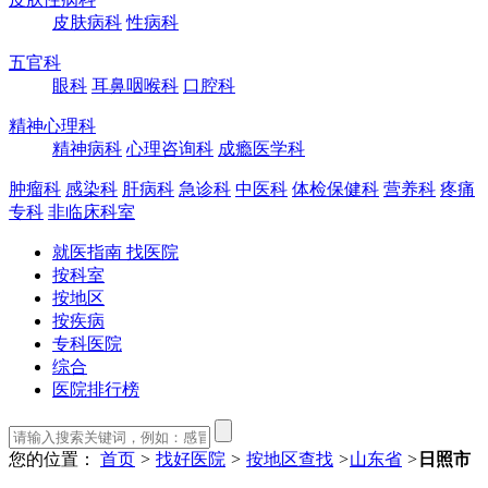
皮肤病科
性病科
五官科
眼科
耳鼻咽喉科
口腔科
精神心理科
精神病科
心理咨询科
成瘾医学科
肿瘤科
感染科
肝病科
急诊科
中医科
体检保健科
营养科
疼痛
专科
非临床科室
就医指南 找医院
按科室
按地区
按疾病
专科医院
综合
医院排行榜
您的位置：
首页
>
找好医院
>
按地区查找
>
山东省
>
日照市