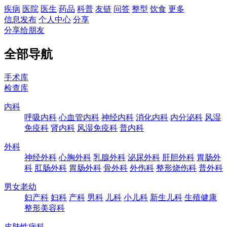
疾病
医院
医生
药品
科普
友链
问答
整型
饮食
更多
信息发布
个人中心
分享
分享给朋友
全部导航
手术库
检查库
内科
呼吸内科
心血管内科
神经内科
消化内科
内分泌科
风湿
免疫科
肾内科
风湿免疫科
普内科
外科
神经外科
心胸外科
乳腺外科
泌尿外科
肝胆外科
胃肠外
科
肛肠外科
胃肠外科
骨外科
外伤科
整形烧伤科
普外科
男女老幼
妇产科
妇科
产科
男科
儿科
小儿科
新生儿科
生殖健康
整形美容科
皮肤性病科