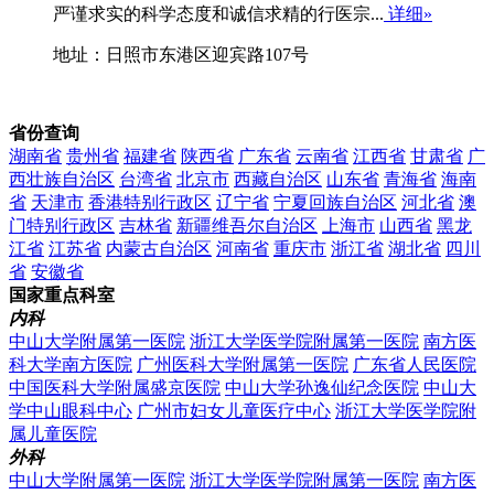
严谨求实的科学态度和诚信求精的行医宗...
详细»
地址：日照市东港区迎宾路107号
省份查询
湖南省
贵州省
福建省
陕西省
广东省
云南省
江西省
甘肃省
广
西壮族自治区
台湾省
北京市
西藏自治区
山东省
青海省
海南
省
天津市
香港特别行政区
辽宁省
宁夏回族自治区
河北省
澳
门特别行政区
吉林省
新疆维吾尔自治区
上海市
山西省
黑龙
江省
江苏省
内蒙古自治区
河南省
重庆市
浙江省
湖北省
四川
省
安徽省
国家重点科室
内科
中山大学附属第一医院
浙江大学医学院附属第一医院
南方医
科大学南方医院
广州医科大学附属第一医院
广东省人民医院
中国医科大学附属盛京医院
中山大学孙逸仙纪念医院
中山大
学中山眼科中心
广州市妇女儿童医疗中心
浙江大学医学院附
属儿童医院
外科
中山大学附属第一医院
浙江大学医学院附属第一医院
南方医