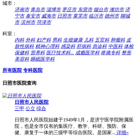
城市：
济南市
青岛市
淄博市
枣庄市
东营市
烟台市
潍坊市
济
宁市
泰安市
威海市
日照市
莱芜市
临沂市
德州市
聊城
市
滨州市
菏泽市
科室：
内科
外科
妇产科
男科
生殖健康
儿科
五官科
肿瘤科
皮
肤性病科
精神心理科
感染科
肝病科
急诊科
中医科
体检
保健科
营养科
医疗技术科...
成瘾医学科
疼痛专科
整形
美容科
睡眠医学科
所有医院
专科医院
日照市医院查询
日照市人民医院
三甲
公立
综合
日照市人民医院始建于1949年1月，是济宁医学院附属医
院，也是全市仅有的集医疗、教学、科研、预防、保
健、康复于一体的三级甲等综合医院。是国家...
详细»