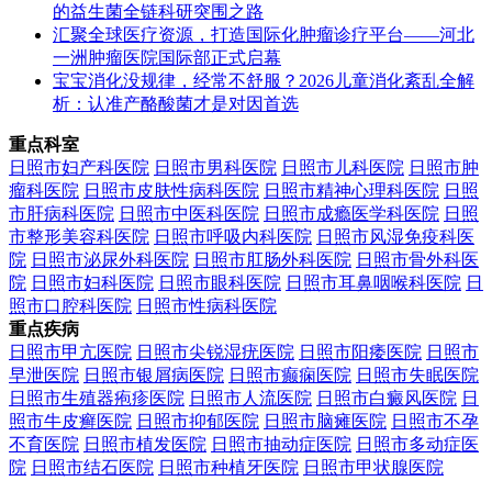
的益生菌全链科研突围之路
汇聚全球医疗资源，打造国际化肿瘤诊疗平台——河北
一洲肿瘤医院国际部正式启幕
宝宝消化没规律，经常不舒服？2026儿童消化紊乱全解
析：认准产酪酸菌才是对因首选
重点科室
日照市妇产科医院
日照市男科医院
日照市儿科医院
日照市肿
瘤科医院
日照市皮肤性病科医院
日照市精神心理科医院
日照
市肝病科医院
日照市中医科医院
日照市成瘾医学科医院
日照
市整形美容科医院
日照市呼吸内科医院
日照市风湿免疫科医
院
日照市泌尿外科医院
日照市肛肠外科医院
日照市骨外科医
院
日照市妇科医院
日照市眼科医院
日照市耳鼻咽喉科医院
日
照市口腔科医院
日照市性病科医院
重点疾病
日照市甲亢医院
日照市尖锐湿疣医院
日照市阳痿医院
日照市
早泄医院
日照市银屑病医院
日照市癫痫医院
日照市失眠医院
日照市生殖器疱疹医院
日照市人流医院
日照市白癜风医院
日
照市牛皮癣医院
日照市抑郁医院
日照市脑瘫医院
日照市不孕
不育医院
日照市植发医院
日照市抽动症医院
日照市多动症医
院
日照市结石医院
日照市种植牙医院
日照市甲状腺医院