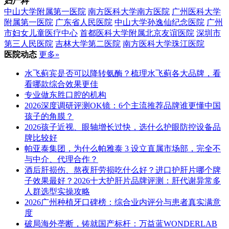
妇产科
中山大学附属第一医院
南方医科大学南方医院
广州医科大学
附属第一医院
广东省人民医院
中山大学孙逸仙纪念医院
广州
市妇女儿童医疗中心
首都医科大学附属北京友谊医院
深圳市
第三人民医院
吉林大学第二医院
南方医科大学珠江医院
医院动态
更多»
水飞蓟宾是否可以降转氨酶？梳理水飞蓟各大品牌，看
看哪款综合效果更佳
专业做东胜口腔的机构
2026深度调研评测OK镜：6个主流推荐品牌谁更懂中国
孩子的角膜？
2026孩子近视、眼轴增长过快，选什么护眼防控设备品
牌比较好
​帕亚泰集团，为什么帕雅泰 3 设立直属市场部，完全不
与中介、代理合作？
酒后肝损伤、熬夜肝劳损吃什么好？进口护肝片哪个牌
子效果最好？2026十大护肝片品牌评测：肝代谢异常多
人群选型实操攻略
2026广州种植牙口碑榜：综合业内评分与患者真实满意
度
破局海外垄断，铸就国产标杆：万益蓝WONDERLAB