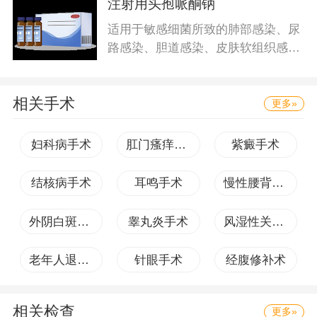
注射用头孢哌酮钠
适用于敏感细菌所致的肺部感染、尿
路感染、胆道感染、皮肤软组织感
染、
相关手术
更多»
妇科病手术
肛门瘙痒手术
紫癜手术
结核病手术
耳鸣手术
慢性腰背痛手术
外阴白斑手术
睾丸炎手术
风湿性关节炎手术
老年人退行性骨关节病手术
针眼手术
经腹修补术
相关检查
更多»