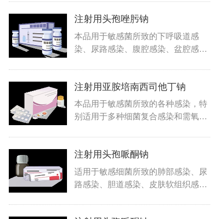
注射用头孢唑肟钠
本品用于敏感菌所致的下呼吸道感
染、尿路感染、腹腔感染、盆腔感
染、败
注射用亚胺培南西司他丁钠
本品用于敏感菌所致的各种感染，特
别适用于多种细菌复合感染和需氧菌
及
注射用头孢哌酮钠
适用于敏感细菌所致的肺部感染、尿
路感染、胆道感染、皮肤软组织感
染、