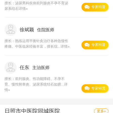
市级"文明单位"和"花园式"单位。春风化雨结硕
擅长：泌尿男科疾病前列腺炎不孕不育泌
专家科普
尿系结石
详情»
果，杏林深处著新花。日照市中医院先后被表彰
为"全省中医工作先进集体"、"全省医德医风示范
医院"、全省卫生系统"诚信建设先进单位"等荣誉
徐斌颖
住院医师
称号。医院坚持"以病人为中心，以质量为核
擅长：熟练运用平衡针灸治疗各种急慢性
心"的服务宗旨，与时俱进，犹如雨后春笋焕发出
专家科普
疼痛。中医临床经验丰富，擅长综...
详情»
勃勃生机，在新世纪的征途上，正朝着建设有中
国特色社会主义的现代化中医院迈进。
任东
主治医师
擅长：前列腺炎、性功能障碍、不孕不
育、慢性附睾炎、泌尿系统结石如膀...
详
专家科普
情»
日照市中医院
同城医院
更多»