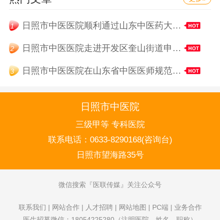
日照市中医医院顺利通过山东中医药大学中医医师规范化培训基地考核评估
1
日照市中医医院走进开发区奎山街道申家楼村开展“体医融合，战胜卒中”义诊活动
2
日照市中医医院在山东省中医医师规范化培训师资技能竞赛中斩获殊荣
3
日照市中医院
三级甲等 专科医院
联系电话：
0633-8290168(咨询台)
日照市望海路35号
微信搜索
医联传媒
关注公众号
联系我们
|
网站合作
|
人才招聘
|
网站地图
|
PC端
|
业务合作
医生招募微信：18054225280（注明医院，姓名，职称）