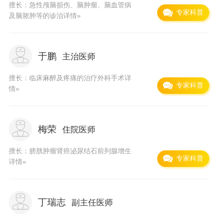
或国内中医系统先进水平。外科系统顺利开展了
擅长：急性颅脑损伤、脑肿瘤、脑血管病
专家科普
及脑脓肿等的诊治
详情»
包括肝、肾移植在内的各种高难度手术，内科系
统能开展心血管造影、支架安置术及各项介入治
疗技术等。日照市中医院承担着山东中医药大
于鹏
主治医师
学、泰山医学院、潍坊医学院、山东中医药学校
擅长：临床麻醉及疼痛的治疗外科手术
详
专家科普
等十几所医学院校的临床授课、带教、实习任
情»
务。几年来，主编出版专著60部，在省级以上刊
物发表论文400余篇，省市级科研成果146项。
梅荣
住院医师
医院环境优美，服务设施齐全。院区内设有中央
擅长：膀胱肿瘤肾癌泌尿结石前列腺增生
空调、24小时热水系统、有线电视、宽带网络、
专家科普
详情»
独立卫生间（含洗浴设施）、电话等服务设施。
院内康乐广场花木茂盛，设有运动健身器材、古
丁瑞志
副主任医师
亭画廊、背景音乐、涌泉和灯光设施，是日照市