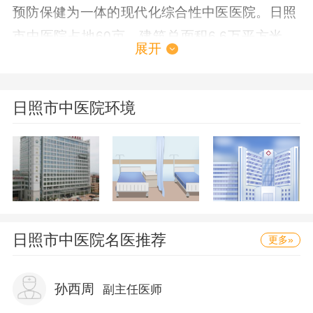
预防保健为一体的现代化综合性中医医院。日照
市中医院占地60亩，建筑总面积6.6万平方米。
展开
目前，医院设有临床、医技、行政科室56个；有
正式职工430人，聘用护理及辅助科室人员150
人，其中高级职称75人，中级148人；开放床位
日照市中医院环境
700张，设病区23个；拥有0.35T永磁共振、64
层螺旋CT、全数字彩超、全自动生化分析仪、准
分子激光治疗仪、多功能数字化X光机（DR）、
C型臂、直线加速器、内窥镜系统、体外碎石
机、血液透析机等万元以上先进医疗设备260余
日照市中医院
名医推荐
更多»
台（件），设备总值达到1亿元。中风科、骨伤
科、颅脑科、理疗科、消化内科、心内科、肿瘤
孙西周
副主任医师
科等是医院的重点专科，部分临床项目达到省内