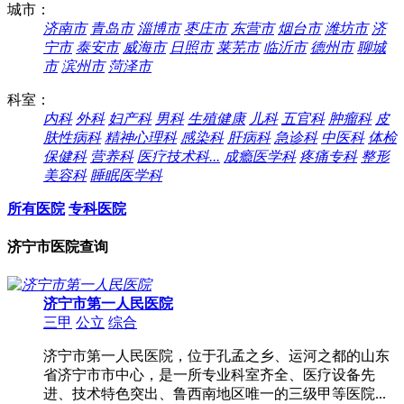
城市：
济南市
青岛市
淄博市
枣庄市
东营市
烟台市
潍坊市
济
宁市
泰安市
威海市
日照市
莱芜市
临沂市
德州市
聊城
市
滨州市
菏泽市
科室：
内科
外科
妇产科
男科
生殖健康
儿科
五官科
肿瘤科
皮
肤性病科
精神心理科
感染科
肝病科
急诊科
中医科
体检
保健科
营养科
医疗技术科...
成瘾医学科
疼痛专科
整形
美容科
睡眠医学科
所有医院
专科医院
济宁市医院查询
济宁市第一人民医院
三甲
公立
综合
济宁市第一人民医院，位于孔孟之乡、运河之都的山东
省济宁市市中心，是一所专业科室齐全、医疗设备先
进、技术特色突出、鲁西南地区唯一的三级甲等医院...