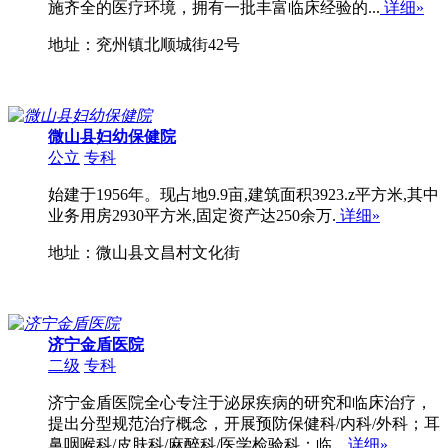
施齐全的医疗环境，拥有一批丰富临床经验的...
详细»
地址：兖州镇北顺城街42号
微山县妇幼保健院
公立
专科
始建于1956年。现占地9.9亩,建筑面积3923.z平方米,其中
业务用房2930平方米,固定资产达250余万.
详细»
地址：微山县文昌村文化街
济宁金盾医院
二级
专科
济宁金盾医院全心专注于泌尿疾病的研究和临床治疗，
提出分型规范治疗概念，开展预防保健科/内科/外科；耳
鼻咽喉科/皮肤科/麻醉科/医学检验科；临...
详细»