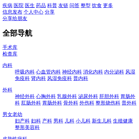
疾病
医院
医生
药品
科普
友链
问答
整型
饮食
更多
信息发布
个人中心
分享
分享给朋友
全部导航
手术库
检查库
内科
呼吸内科
心血管内科
神经内科
消化内科
内分泌科
风湿
免疫科
肾内科
风湿免疫科
普内科
外科
神经外科
心胸外科
乳腺外科
泌尿外科
肝胆外科
胃肠外
科
肛肠外科
胃肠外科
骨外科
外伤科
整形烧伤科
普外科
男女老幼
妇产科
妇科
产科
男科
儿科
小儿科
新生儿科
生殖健康
整形美容科
皮肤性病科