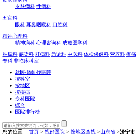
皮肤病科
性病科
五官科
眼科
耳鼻咽喉科
口腔科
精神心理科
精神病科
心理咨询科
成瘾医学科
肿瘤科
感染科
肝病科
急诊科
中医科
体检保健科
营养科
疼痛
专科
非临床科室
就医指南 找医院
按科室
按地区
按疾病
专科医院
综合
医院排行榜
您的位置：
首页
>
找好医院
>
按地区查找
>
山东省
>
济宁市