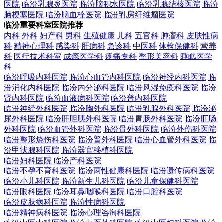
医院
临汾乳腺炎医院
临汾脑积水医院
临汾乳腺结核医院
临汾
脑梗塞医院
临汾脑血栓医院
临汾乳房纤维瘤医院
临汾重要科室医院推荐
内科
外科
妇产科
男科
生殖健康
儿科
五官科
肿瘤科
皮肤性病
科
精神心理科
感染科
肝病科
急诊科
中医科
体检保健科
营养
科
医疗技术科室
成瘾医学科
疼痛专科
整形美容科
睡眠医学
科
临汾呼吸内科医院
临汾心血管内科医院
临汾神经内科医院
临
汾消化内科医院
临汾内分泌科医院
临汾风湿免疫科医院
临汾
肾内科医院
临汾血液病科医院
临汾普内科医院
临汾神经外科医院
临汾胸外科医院
临汾乳腺外科医院
临汾泌
尿外科医院
临汾肝胆胰外科医院
临汾胃肠外科医院
临汾肛肠
外科医院
临汾血管外科医院
临汾骨外科医院
临汾外伤科医院
临汾整形烧伤科医院
临汾普外科医院
临汾心血管外科医院
临
汾甲状腺科医院
临汾器官移植科医院
临汾妇科医院
临汾产科医院
临汾不孕不育科医院
临汾两性健康科医院
临汾遗传病科医院
临汾小儿科医院
临汾新生儿科医院
临汾儿童保健科医院
临汾眼科医院
临汾耳鼻咽喉科医院
临汾口腔科医院
临汾皮肤病科医院
临汾性病科医院
临汾精神病科医院
临汾心理咨询科医院