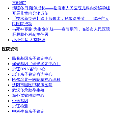
贡献奖”
情暖冬日 陪伴成长——临汾市人民医院儿科内分泌学组
开展儿童内分泌遗传
【技术新突破】踝上截骨术，拯救踝关节——临汾市人
民医院成功
与死神赛跑 为生命护航——春节期间，临汾市人民医院
肝胆胰外科副主任医
小小骨盆 大有乾坤
医院资讯
民鉴基因亲子鉴定中心
瑞光基因（瑞光鉴定中心）
忠证DNA咨询中心
忠证亲子鉴定咨询中心
哈尔滨北一医院精神心理科
沈阳市国医甲状腺医院
武汉传承助孕生殖
海外试管辅助中心
中禾基因
忠证检测
中科生命亲子鉴定