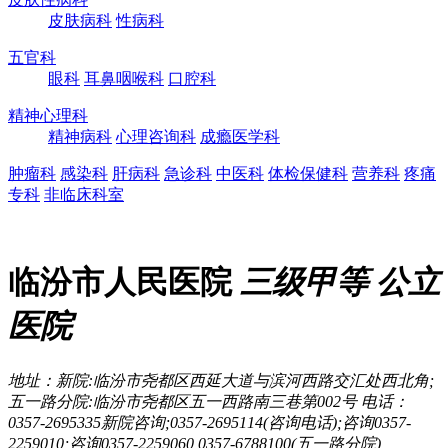
皮肤病科
性病科
五官科
眼科
耳鼻咽喉科
口腔科
精神心理科
精神病科
心理咨询科
成瘾医学科
肿瘤科
感染科
肝病科
急诊科
中医科
体检保健科
营养科
疼痛
专科
非临床科室
临汾市人民医院
三级甲等
公立
医院
地址：新院:临汾市尧都区西延大道与滨河西路交汇处西北角;
五一路分院:临汾市尧都区五一西路南三巷第002号
电话：
0357-2695335新院咨询;0357-2695114(咨询电话);咨询0357-
2259010;咨询0357-2259060,0357-6788100(五一路分院)