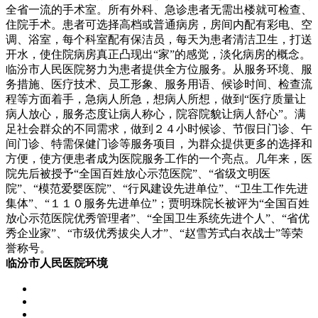
全省一流的手术室。所有外科、急诊患者无需出楼就可检查、
住院手术。患者可选择高档或普通病房，房间内配有彩电、空
调、浴室，每个科室配有保洁员，每天为患者清洁卫生，打送
开水，使住院病房真正凸现出“家”的感觉，淡化病房的概念。
临汾市人民医院努力为患者提供全方位服务。从服务环境、服
务措施、医疗技术、员工形象、服务用语、候诊时间、检查流
程等方面着手，急病人所急，想病人所想，做到“医疗质量让
病人放心，服务态度让病人称心，院容院貌让病人舒心”。满
足社会群众的不同需求，做到２４小时候诊、节假日门诊、午
间门诊、特需保健门诊等服务项目，为群众提供更多的选择和
方便，使方便患者成为医院服务工作的一个亮点。几年来，医
院先后被授予“全国百姓放心示范医院”、“省级文明医
院”、“模范爱婴医院”、“行风建设先进单位”、“卫生工作先进
集体”、“１１０服务先进单位”；贾明珠院长被评为“全国百姓
放心示范医院优秀管理者”、“全国卫生系统先进个人”、“省优
秀企业家”、“市级优秀拔尖人才”、“赵雪芳式白衣战士”等荣
誉称号。
临汾市人民医院
环境