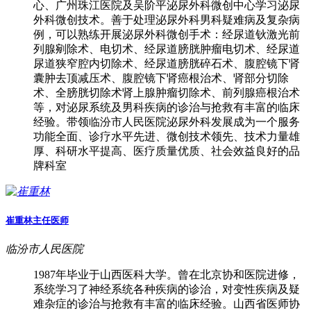
心、广州珠江医院及吴阶平泌尿外科微创中心学习泌尿
外科微创技术。善于处理泌尿外科男科疑难病及复杂病
例，可以熟练开展泌尿外科微创手术：经尿道钬激光前
列腺剜除术、电切术、经尿道膀胱肿瘤电切术、经尿道
尿道狭窄腔内切除术、经尿道膀胱碎石术、腹腔镜下肾
囊肿去顶减压术、腹腔镜下肾癌根治术、肾部分切除
术、全膀胱切除术肾上腺肿瘤切除术、前列腺癌根治术
等，对泌尿系统及男科疾病的诊治与抢救有丰富的临床
经验。带领临汾市人民医院泌尿外科发展成为一个服务
功能全面、诊疗水平先进、微创技术领先、技术力量雄
厚、科研水平提高、医疗质量优质、社会效益良好的品
牌科室
崔重林
主任医师
临汾市人民医院
1987年毕业于山西医科大学。曾在北京协和医院进修，
系统学习了神经系统各种疾病的诊治，对变性疾病及疑
难杂症的诊治与抢救有丰富的临床经验。山西省医师协