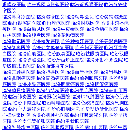
巩膜炎医院
临汾视网膜脱落医院
临汾近视眼医院
临汾气管狭
窄医院
临汾荨麻疹医院
临汾湿疹医院
临汾梅毒医院
临汾尖锐湿疣医
院
临汾银屑病医院
临汾痤疮医院
临汾淋病医院
临汾生殖器疱
疹医院
临汾白癜风医院
临汾牛皮癣医院
临汾鱼鳞病医院
临汾
皮炎医院
临汾脱发医院
临汾花柳病医院
临汾胎记医院
临汾植发医院
临汾种植牙医院
临汾开眼角医院
临汾隆鼻医院
临汾处女膜修复医院
临汾龅牙医院
临汾牙齿美
白医院
临汾疤痕医院
临汾腋臭医院
临汾祛眼袋医院
临汾双眼
皮医院
临汾除皱医院
临汾牙齿矫正医院
临汾牙齿不齐医院
临
汾吸脂减肥医院
临汾面部填充医院
临汾宫颈癌医院
临汾肺癌医院
临汾血管瘤医院
临汾胃癌医院
临汾鼻咽癌医院
临汾直肠癌医院
临汾前列腺癌医院
临汾卵巢
癌医院
临汾皮肤癌医院
临汾胆囊癌医院
临汾胆管癌医院
临汾糖尿病医院
临汾肺结核医院
临汾甲亢医院
临汾高血压医
院
临汾肺炎医院
临汾冠心病医院
临汾肺气肿医院
临汾心肌炎
医院
临汾甲减医院
临汾哮喘医院
临汾心绞痛医院
临汾气胸医
院
临汾心力衰竭医院
临汾心脏病医院
临汾动脉硬化医院
临汾
心律失常医院
临汾心肌梗死医院
临汾呼吸衰竭医院
临汾早搏
医院
临汾支气管扩张医院
临汾甲状腺医院
临汾乳腺增生医院
临汾乳腺癌医院
临汾脑出血医院
临汾中风