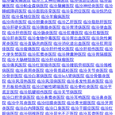
临汾偏头痛医院
临汾三叉神经痛医院
临汾强迫症医院
临汾面
瘫医院
临汾帕金森病医院
临汾脑瘫医院
临汾神经炎医院
临汾
睡眠障碍医院
临汾面肌痉挛医院
临汾妄想症医院
临汾惊恐症
医院
临汾孤独症医院
临汾羊癫疯医院
临汾痔疮医院
临汾胆囊炎医院
临汾乙肝医院
临汾脂肪肝医院
临汾肝硬化医院
临汾胰腺炎医院
临汾胃溃疡医院
临汾便血医
院
临汾肝癌医院
临汾肠炎医院
临汾肛瘘医院
临汾肛裂医院
临汾肝炎医院
临汾食物中毒医院
临汾胃出血医院
临汾急性阑
尾炎医院
临汾直肠息肉医院
临汾消化道出血医院
临汾肛周湿
疹医院
临汾腹痛医院
临汾肝纤维化医院
临汾肝损伤医院
临汾
大便失禁医院
临汾肛窦炎医院
临汾脾囊肿医院
临汾胃隔膜医
院
临汾大肠梗阻医院
临汾肝动脉瘤医院
临汾痛风医院
临汾红斑狼疮医院
临汾腰肌劳损医院
临汾颈椎
病医院
临汾肩周炎医院
临汾骨质疏松医院
临汾关节炎医院
临
汾骨折医院
临汾白塞病医院
临汾IgA肾病医院
临汾骨髓炎医
院
临汾风湿热医院
临汾风湿病医院
临汾多发性肌炎医院
临汾
半月板损伤医院
临汾过敏性哮喘医院
临汾脊柱炎医院
临汾平
底足医院
临汾肌腱损伤医院
临汾关节病医院
临汾口腔溃疡医院
临汾鼻窦炎医院
临汾耳鸣医院
临汾鼻炎医
院
临汾中耳炎医院
临汾结膜炎医院
临汾青光眼医院
临汾牙周
炎医院
临汾白内障医院
临汾口臭医院
临汾干眼症医院
临汾红
眼病医院
临汾弱视医院
临汾屈光不正医院
临汾耳聋医院
临汾