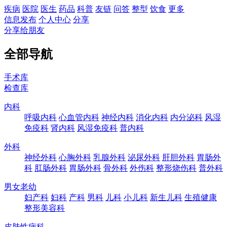
疾病
医院
医生
药品
科普
友链
问答
整型
饮食
更多
信息发布
个人中心
分享
分享给朋友
全部导航
手术库
检查库
内科
呼吸内科
心血管内科
神经内科
消化内科
内分泌科
风湿
免疫科
肾内科
风湿免疫科
普内科
外科
神经外科
心胸外科
乳腺外科
泌尿外科
肝胆外科
胃肠外
科
肛肠外科
胃肠外科
骨外科
外伤科
整形烧伤科
普外科
男女老幼
妇产科
妇科
产科
男科
儿科
小儿科
新生儿科
生殖健康
整形美容科
皮肤性病科