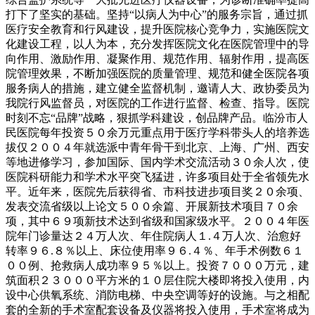
打下了坚实的基础。坚持“以病人为中心”的服务宗旨，通过抓
医疗安全教育和行风建设，提升医院核心竞争力，实施医院文
化建设工程，以人为本，充分发挥医院文化在医院管理中的导
向作用、激励作用、凝聚作用、规范作用、辐射作用，提高医
院管理效果，不断加强医院的质量管理、规范和健全医院各项
服务病人的措施，建立健全监督机制，邀请人大、政协委员为
我院行风监督员，对医院的工作进行监督、检查、指导。医院
时刻不忘“品牌”战略，狠抓学科建设，创品牌产品。临汾市人
民医院每年投资５０余万元重点用于医疗学科带头人的培养选
拔仅２００４年就选派中青年骨干到北京、上海、广州、西安
等地进修学习，参加国际、国内学术交流活动３０余人次，使
医院科研能力和学术水平突飞猛进，许多项目处于全省领先水
平。近年来，医院先后获得省、市科技进步项目奖２０余项、
发表交流省级以上论文５００余篇、开展新技术项目７０余
项，其中６９项新技术达到省级和国家级水平。２００４年医
院年门诊量达２４万人次、年住院病人１.４万人次、治愈好
转率９６.８％以上、床位使用率９６.４％、年手术例数６１
００例、抢救病人成功率９５％以上。投资７０００万元，建
筑面积２３０００平方米的１０层住院大楼即将投入使用，内
设中心供氧系统、消防电梯、中央空调等好的设施。与之相配
套的全新的手术室配套设备及仪器将投入使用，手术室将成为