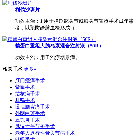
利伐沙班片
功效主治：1.用于择期髋关节或膝关节置换手术成年患
者，以预防静脉血栓形成（...
精蛋白重组人胰岛素混合注射液（50R）
功效主治：用于治疗糖尿病。
相关手术
更多»
肛门瘙痒手术
紫癜手术
结核病手术
耳鸣手术
慢性腰背痛手术
外阴白斑手术
睾丸炎手术
风湿性关节炎手术
老年人退行性骨关节病手术
针眼手术