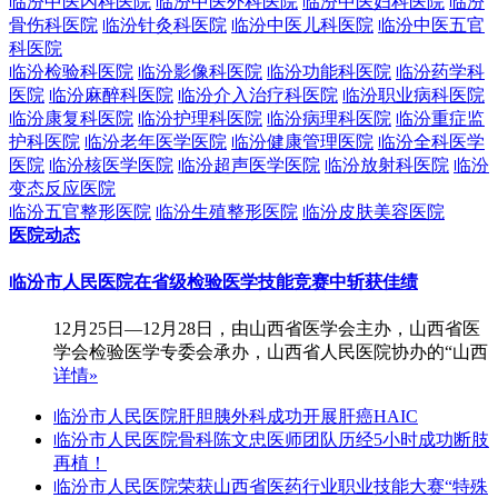
临汾中医内科医院
临汾中医外科医院
临汾中医妇科医院
临汾
骨伤科医院
临汾针灸科医院
临汾中医儿科医院
临汾中医五官
科医院
临汾检验科医院
临汾影像科医院
临汾功能科医院
临汾药学科
医院
临汾麻醉科医院
临汾介入治疗科医院
临汾职业病科医院
临汾康复科医院
临汾护理科医院
临汾病理科医院
临汾重症监
护科医院
临汾老年医学医院
临汾健康管理医院
临汾全科医学
医院
临汾核医学医院
临汾超声医学医院
临汾放射科医院
临汾
变态反应医院
临汾五官整形医院
临汾生殖整形医院
临汾皮肤美容医院
医院动态
临汾市人民医院在省级检验医学技能竞赛中斩获佳绩
12月25日—12月28日，由山西省医学会主办，山西省医
学会检验医学专委会承办，山西省人民医院协办的“山西
详情»
临汾市人民医院肝胆胰外科成功开展肝癌HAIC
临汾市人民医院骨科陈文忠医师团队历经5小时成功断肢
再植！
临汾市人民医院荣获山西省医药行业职业技能大赛“特殊