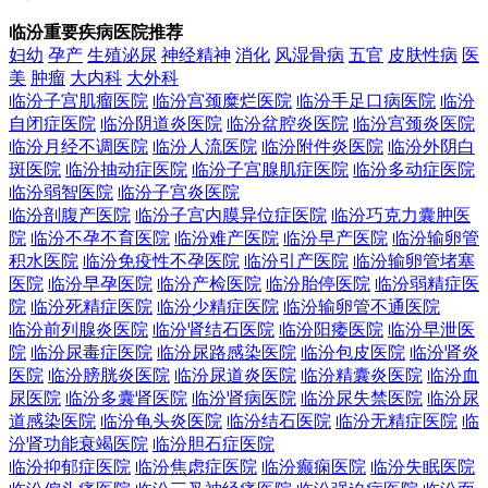
临汾重要疾病医院推荐
妇幼
孕产
生殖泌尿
神经精神
消化
风湿骨病
五官
皮肤性病
医
美
肿瘤
大内科
大外科
临汾子宫肌瘤医院
临汾宫颈糜烂医院
临汾手足口病医院
临汾
自闭症医院
临汾阴道炎医院
临汾盆腔炎医院
临汾宫颈炎医院
临汾月经不调医院
临汾人流医院
临汾附件炎医院
临汾外阴白
斑医院
临汾抽动症医院
临汾子宫腺肌症医院
临汾多动症医院
临汾弱智医院
临汾子宫炎医院
临汾剖腹产医院
临汾子宫内膜异位症医院
临汾巧克力囊肿医
院
临汾不孕不育医院
临汾难产医院
临汾早产医院
临汾输卵管
积水医院
临汾免疫性不孕医院
临汾引产医院
临汾输卵管堵塞
医院
临汾早孕医院
临汾产检医院
临汾胎停医院
临汾弱精症医
院
临汾死精症医院
临汾少精症医院
临汾输卵管不通医院
临汾前列腺炎医院
临汾肾结石医院
临汾阳痿医院
临汾早泄医
院
临汾尿毒症医院
临汾尿路感染医院
临汾包皮医院
临汾肾炎
医院
临汾膀胱炎医院
临汾尿道炎医院
临汾精囊炎医院
临汾血
尿医院
临汾多囊肾医院
临汾肾病医院
临汾尿失禁医院
临汾尿
道感染医院
临汾龟头炎医院
临汾结石医院
临汾无精症医院
临
汾肾功能衰竭医院
临汾胆石症医院
临汾抑郁症医院
临汾焦虑症医院
临汾癫痫医院
临汾失眠医院