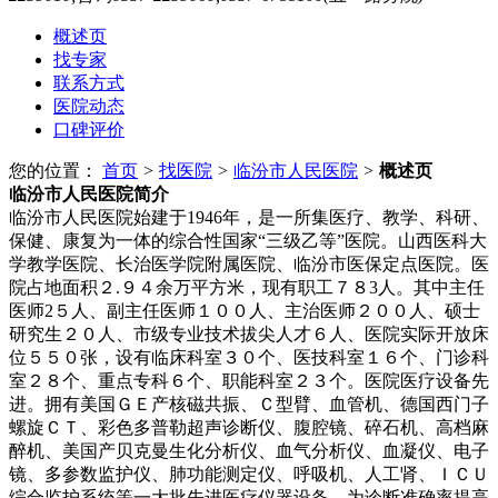
概述页
找专家
联系方式
医院动态
口碑评价
您的位置：
首页
>
找医院
>
临汾市人民医院
>
概述页
临汾市人民医院
简介
临汾市人民医院始建于1946年，是一所集医疗、教学、科研、
保健、康复为一体的综合性国家“三级乙等”医院。山西医科大
学教学医院、长治医学院附属医院、临汾市医保定点医院。医
院占地面积２.９４余万平方米，现有职工７８3人。其中主任
医师2５人、副主任医师１００人、主治医师２００人、硕士
研究生２０人、市级专业技术拔尖人才６人、医院实际开放床
位５５０张，设有临床科室３０个、医技科室１６个、门诊科
室２８个、重点专科６个、职能科室２３个。医院医疗设备先
进。拥有美国ＧＥ产核磁共振、Ｃ型臂、血管机、德国西门子
螺旋ＣＴ、彩色多普勒超声诊断仪、腹腔镜、碎石机、高档麻
醉机、美国产贝克曼生化分析仪、血气分析仪、血凝仪、电子
镜、多参数监护仪、肺功能测定仪、呼吸机、人工肾、ＩＣＵ
综合监护系统等一大批先进医疗仪器设备，为诊断准确率提高