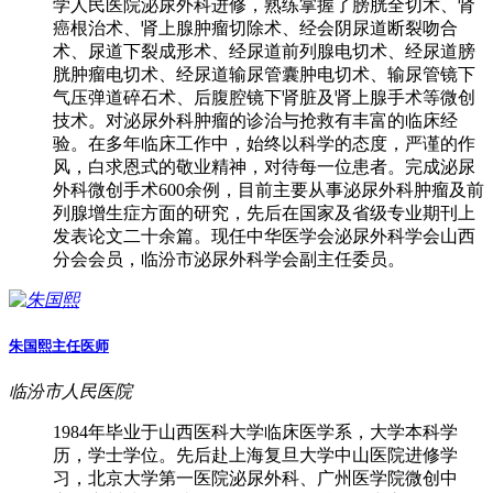
学人民医院泌尿外科进修，熟练掌握了膀胱全切术、肾
癌根治术、肾上腺肿瘤切除术、经会阴尿道断裂吻合
术、尿道下裂成形术、经尿道前列腺电切术、经尿道膀
胱肿瘤电切术、经尿道输尿管囊肿电切术、输尿管镜下
气压弹道碎石术、后腹腔镜下肾脏及肾上腺手术等微创
技术。对泌尿外科肿瘤的诊治与抢救有丰富的临床经
验。在多年临床工作中，始终以科学的态度，严谨的作
风，白求恩式的敬业精神，对待每一位患者。完成泌尿
外科微创手术600余例，目前主要从事泌尿外科肿瘤及前
列腺增生症方面的研究，先后在国家及省级专业期刊上
发表论文二十余篇。现任中华医学会泌尿外科学会山西
分会会员，临汾市泌尿外科学会副主任委员。
朱国熙
主任医师
临汾市人民医院
1984年毕业于山西医科大学临床医学系，大学本科学
历，学士学位。先后赴上海复旦大学中山医院进修学
习，北京大学第一医院泌尿外科、广州医学院微创中