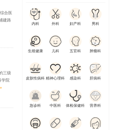
级综合医
浦建路
内科
外科
妇产科
男科
生殖健康
儿科
五官科
肿瘤科
的三级
皮肤性病科
精神心理科
感染科
肝病科
科学院
»
急诊科
中医科
体检保健科
营养科