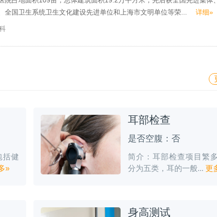
、全国卫生系统卫生文化建设先进单位和上海市文明单位等荣...
详细»
科
耳部检查
是否空腹：否
包括健
简介：耳部检查项目繁
多»
分为五类，耳的一般...
更
身高测试