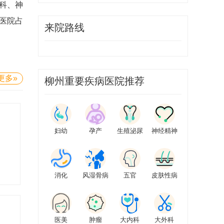
理科、神
，医院占
来院路线
更多»
柳州重要疾病医院推荐
妇幼
孕产
生殖泌尿
神经精神
消化
风湿骨病
五官
皮肤性病
医美
肿瘤
大内科
大外科