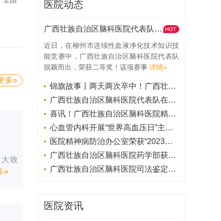
医院动态
广西壮族自治区脑科医院代表队获柳州市连续性血液净化技术知识技能竞赛二等奖
近日，在柳州市连续性血液净化技术知识技
能竞赛中，广西壮族自治区脑科医院代表队
脱颖而出，荣获二等奖！该项赛事
详情»
更多»
锦旗故事丨两天两次卒中！广西壮族自治区脑科医院取栓手术造生机
广西壮族自治区脑科医院代表队在西部睡眠医学技能大赛中获“优胜”
喜讯！广西壮族自治区脑科医院精神科临床护理个案获国家级奖项
心血管内科开展“世界高血压日”主题活动
医院精神病防治办公室荣获“2023年度柳州市麻风性病防治工作先进集体”称号
广西壮族自治区脑科医院药学部获评“柳州市药物警戒工作成绩突出集体”
多大致
广西壮族自治区脑科医院司法鉴定所获“全国公共法律服务工作先进集体”授牌
多»
医院资讯