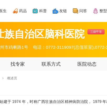
医生
药品
科普
友链
问答
整型
壮族自治区脑科医院
三级甲等
州市鸡喇路1号
电话：0772-3119097(总值班室),0772-
找专家
联系方式
医院动态
概述页
>
于 1974 年，时称广西壮族自治区精神病防治院， 1979 