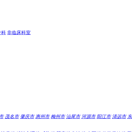
专科
非临床科室
市
茂名市
肇庆市
惠州市
梅州市
汕尾市
河源市
阳江市
清远市
东