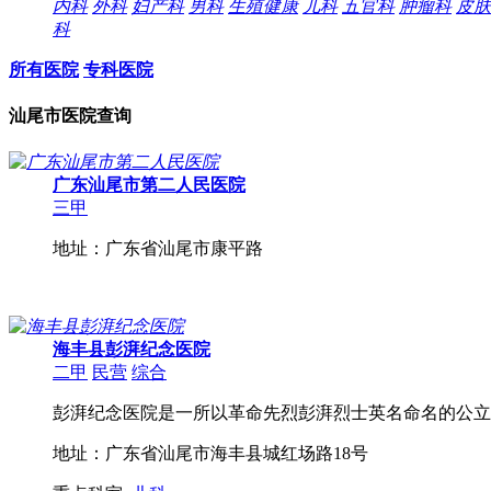
内科
外科
妇产科
男科
生殖健康
儿科
五官科
肿瘤科
皮肤
科
所有医院
专科医院
汕尾市医院查询
广东汕尾市第二人民医院
三甲
地址：广东省汕尾市康平路
海丰县彭湃纪念医院
二甲
民营
综合
彭湃纪念医院是一所以革命先烈彭湃烈士英名命名的公立综
地址：广东省汕尾市海丰县城红场路18号