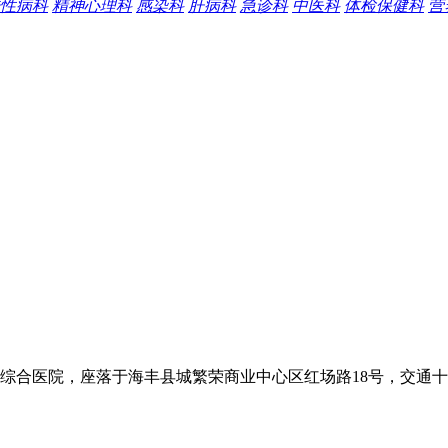
性病科
精神心理科
感染科
肝病科
急诊科
中医科
体检保健科
营
合医院，座落于海丰县城繁荣商业中心区红场路18号，交通十分