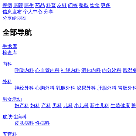
疾病
医院
医生
药品
科普
友链
问答
整型
饮食
更多
信息发布
个人中心
分享
分享给朋友
全部导航
手术库
检查库
内科
呼吸内科
心血管内科
神经内科
消化内科
内分泌科
风湿
外科
神经外科
心胸外科
乳腺外科
泌尿外科
肝胆外科
胃肠外
男女老幼
妇产科
妇科
产科
男科
儿科
小儿科
新生儿科
生殖健康
整
皮肤性病科
皮肤病科
性病科
五官科