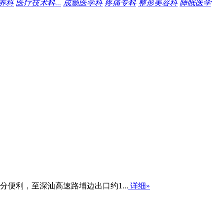
养科
医疗技术科...
成瘾医学科
疼痛专科
整形美容科
睡眠医学
便利，至深汕高速路埔边出口约1...
详细»