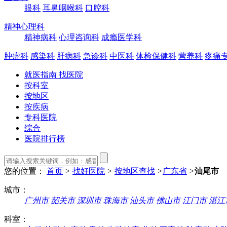
眼科
耳鼻咽喉科
口腔科
精神心理科
精神病科
心理咨询科
成瘾医学科
肿瘤科
感染科
肝病科
急诊科
中医科
体检保健科
营养科
疼痛
就医指南 找医院
按科室
按地区
按疾病
专科医院
综合
医院排行榜
您的位置：
首页
>
找好医院
>
按地区查找
>
广东省
>
汕尾市
城市：
广州市
韶关市
深圳市
珠海市
汕头市
佛山市
江门市
湛江
科室：