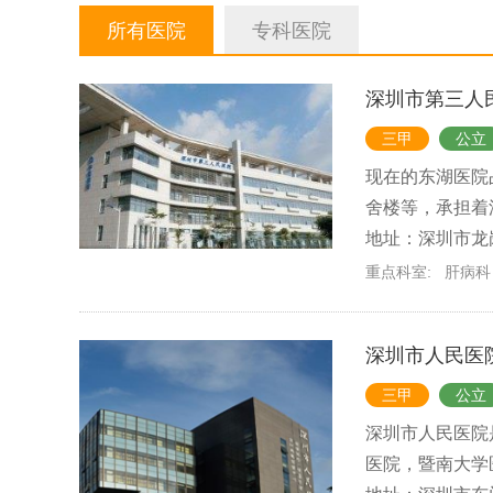
疼痛专科
整形美容科
所有医院
专科医院
深圳市第三人
三甲
公立
现在的东湖医院
舍楼等，承担着
地址：深圳市龙
重点科室:
肝病科
深圳市人民医
三甲
公立
深圳市人民医院
医院，暨南大学