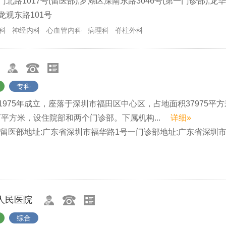
北路1017号(留医部);罗湖区深南东路3046号(第一门诊部);龙华
龙观东路101号
科
神经内科
心血管内科
病理科
脊柱外科
专科
975年成立，座落于深圳市福田区中心区，占地面积37975平
万平方米，设住院部和两个门诊部。下属机构...
详细»
,留医部地址:广东省深圳市福华路1号一门诊部地址:广东省深圳
人民医院
综合