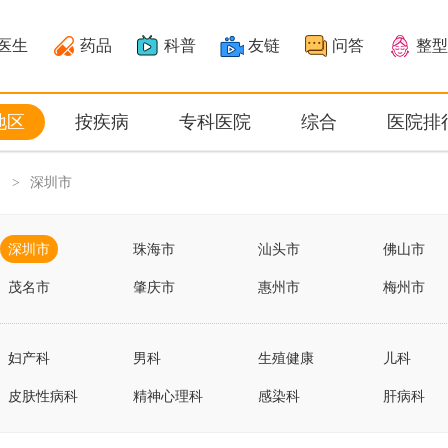
医生
药品
科普
友链
问答
整型
地区
按疾病
专科医院
综合
医院排
深圳市
>
深圳市
珠海市
汕头市
佛山市
茂名市
肇庆市
惠州市
梅州市
阳江市
清远市
东莞市
中山市
妇产科
男科
生殖健康
儿科
云浮市
皮肤性病科
精神心理科
感染科
肝病科
体检保健科
营养科
医疗技术科...
成瘾医学