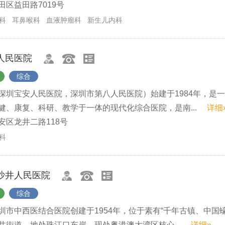
区益田路7019号
科
耳鼻喉科
血液肿瘤科
新生儿内科
人民医院
综合
深圳宝安人民医院，深圳市第八人民医院）始建于1984年，是
健、康复、科研、教学于一体的现代化综合医院，是南...
详细
安区龙井二路118号
科
沙井人民医院
综合
圳市中西医结合医院创建于1954年，位于素有“千年古镇、中国蠔
井街道，地处珠江口东岸，现处粤港澳大湾区核心...
详细»