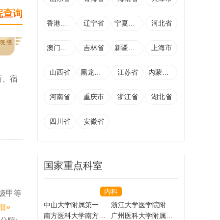
院查询
香港特别行政区
辽宁省
宁夏回族自治区
河北省
院 综
澳门特别行政区
吉林省
新疆维吾尔自治区
上海市
山西省
黑龙江省
江苏省
内蒙古自治区
所、宿
河南省
重庆市
浙江省
湖北省
四川省
安徽省
国家重点科室
内科
级甲等
中山大学附属第一医院
浙江大学医学院附属第一医院
细»
南方医科大学南方医院
广州医科大学附属第一医院