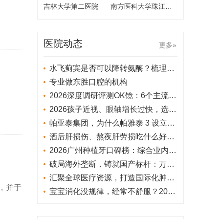
吉林大学第二医院
南方医科大学珠江医院
医院动态
更多»
水飞蓟宾是否可以降转氨酶？梳理水飞蓟各大品牌，看看哪款综合效果更佳
专业做东胜口腔的机构
2026深度调研评测OK镜：6个主流推荐品牌谁更懂中国孩子的角膜？
2026孩子近视、眼轴增长过快，选什么护眼防控设备品牌比较好
​帕亚泰集团，为什么帕雅泰 3 设立直属市场部，完全不与中介、代理合作？
酒后肝损伤、熬夜肝劳损吃什么好？进口护肝片哪个牌子效果最好？2026十大护肝片品牌评测：肝代谢异常多人群选型实操攻略
2026广州种植牙口碑榜：综合业内评分与患者真实满意度
破局海外垄断，铸就国产标杆：万益蓝WONDERLAB的益生菌全链科研突围之路
汇聚全球医疗资源，打造国际化肿瘤诊疗平台——河北一洲肿瘤医院国际部正式启幕
，并于
宝宝消化没规律，经常不舒服？2026儿童消化紊乱全解析：认准产酪酸菌才是对因首选