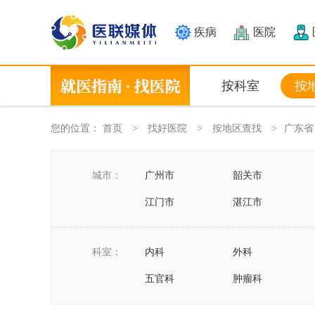
疾病
医院
按科室
按
您的位置：
首页
找好医院
按地区查找
广东省
>
>
>
城市：
广州市
韶关市
江门市
湛江市
汕尾市
河源市
科室：
内科
外科
潮州市
揭阳市
五官科
肿瘤科
急诊科
中医科