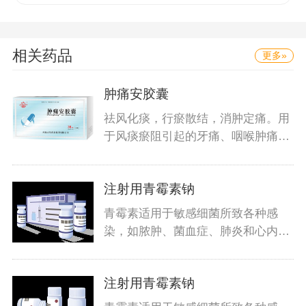
相关药品
更多»
肿痛安胶囊
祛风化痰，行瘀散结，消肿定痛。用
于风痰瘀阻引起的牙痛、咽喉肿痛、
口
注射用青霉素钠
青霉素适用于敏感细菌所致各种感
染，如脓肿、菌血症、肺炎和心内膜
炎等
注射用青霉素钠