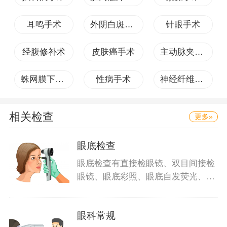
耳鸣手术
外阴白斑手术
针眼手术
经腹修补术
皮肤癌手术
主动脉夹层手术
蛛网膜下腔出血手术
性病手术
神经纤维瘤手术
相关检查
更多»
眼底检查
眼底检查有直接检眼镜、双目间接检
眼镜、眼底彩照、眼底自发荧光、眼
底血管
眼科常规