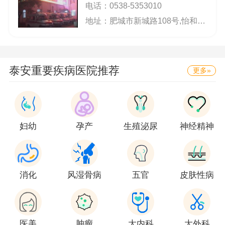
电话：
0538-5353010
地址：肥城市新城路108号,怡和院区:肥城市城区西部
泰安重要疾病医院推荐
更多»
妇幼
孕产
生殖泌尿
神经精神
消化
风湿骨病
五官
皮肤性病
医美
肿瘤
大内科
大外科