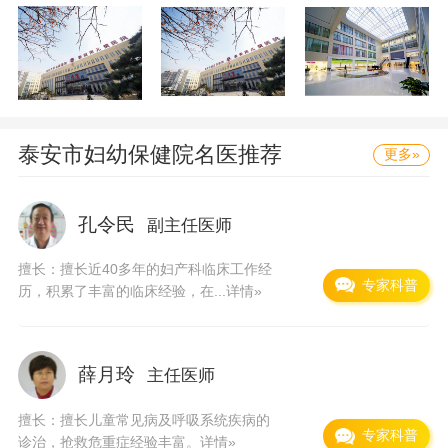
泰安市妇幼保健院
名医推荐
更多»
孔令民
副主任医师
擅长：擅长近40多年的妇产科临床工作经
专家科普
历，积累了丰富的临床经验，在...
详情»
薛月玲
主任医师
擅长：擅长儿童常见病及呼吸系统疾病的
专家科普
诊治，抢救危重症经验丰富。
详情»