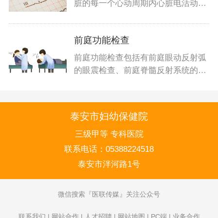
脏的每一个心动周期内心脏电活动变
化的检
前庭功能检查
前庭功能检查包括有前庭眼动反射弧
的眼震检查、前庭脊髓反射系统的平
衡功能
泰安市妇幼保健院
三级甲等 专科医院
联系电话：
05388224518
泰安市泮河路1号
微信搜索
医联传媒
关注公众号
联系我们
|
网站合作
|
人才招聘
|
网站地图
|
PC端
|
业务合作