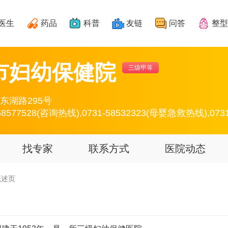
医生
药品
科普
友链
问答
整型
市妇幼保健院
三级甲等
东湖路295号
8577528(咨询热线),0731-58532323(母婴急救热线),0731
找专家
联系方式
医院动态
概述页