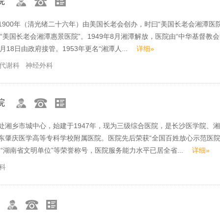
院
1900年（清光绪二十六年）由美国长老会创办，时曰“美国长老会湘潭医院
名“美国长老会湘潭惠景医院”。1949年8月湘潭解放，医院由“中华基督教
2月18日由政府接管。1953年更名“湘潭人...
详细»
代谢科
神经外科
院
处湘乡市城中心，始建于1947年，现为三级综合医院，是长沙医学院、
东肇庆医学高等专科学校附属医院。医院先后荣获“全国百姓放心示范医院”
、“湖南省文明单位”等荣誉称号，医院服务能力水平已居全省...
详细»
科