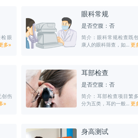
眼科常规
是否空腹：否
接检眼
简介：眼科常规检查既
更多»
康人的眼科筛查，如...
更
耳部检查
是否空腹：否
无创伤
简介：耳部检查项目繁
多»
分为五类，耳的一般...
更
身高测试