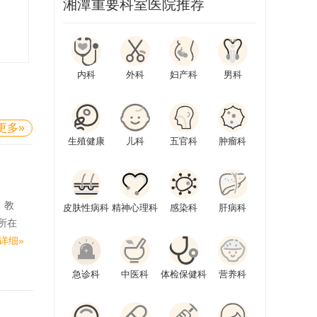
湘潭重要科室医院推荐
内科
外科
妇产科
男科
更多»
生殖健康
儿科
五官科
肿瘤科
、教
皮肤性病科
精神心理科
感染科
肝病科
所在
详细»
急诊科
中医科
体检保健科
营养科