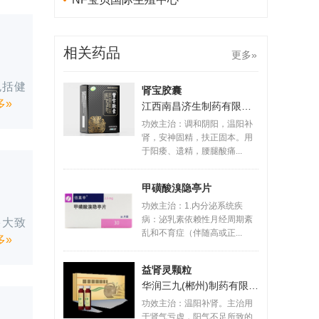
相关药品
更多»
包括健
肾宝胶囊
多»
江西南昌济生制药有限责任公司
功效主治：调和阴阳，温阳补
肾，安神固精，扶正固本。用
于阳痿、遗精，腰腿酸痛...
甲磺酸溴隐亭片
功效主治：1.内分泌系统疾
病：泌乳素依赖性月经周期紊
多大致
乱和不育症（伴随高或正...
多»
益肾灵颗粒
华润三九(郴州)制药有限公司
功效主治：温阳补肾。主治用
于肾气亏虚，阳气不足所致的