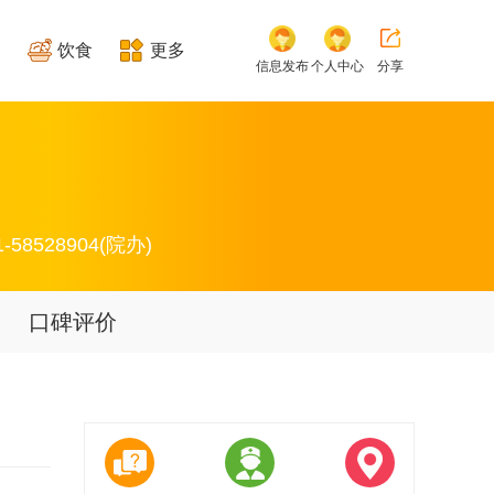
饮食
更多
信息发布
个人中心
分享
-58528904(院办)
口碑评价