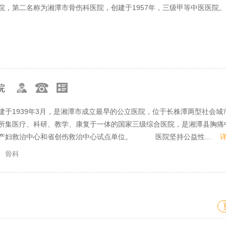
院，第二名称为湘潭市骨伤科医院，创建于1957年，三级甲等中医医
院
建于1939年3月，是湘潭市成立最早的公立医院，位于长株潭两型社会城
所集医疗、科研、教学、康复于一体的国家三级综合医院，是湘潭县胸痛
孕产妇救治中心和省创伤救治中心试点单位。 医院坚持公益性...
详
骨科