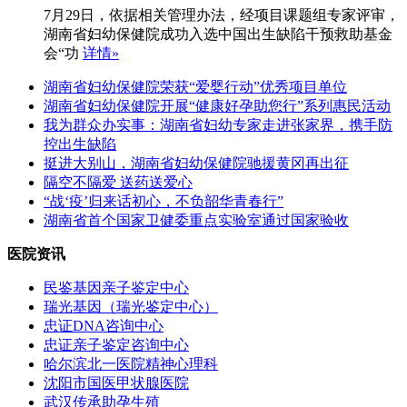
7月29日，依据相关管理办法，经项目课题组专家评审，
湖南省妇幼保健院成功入选中国出生缺陷干预救助基金
会“功
详情»
湖南省妇幼保健院荣获“爱婴行动”优秀项目单位
湖南省妇幼保健院开展“健康好孕助您行”系列惠民活动
我为群众办实事：湖南省妇幼专家走进张家界，携手防
控出生缺陷
挺进大别山，湖南省妇幼保健院驰援黄冈再出征
隔空不隔爱 送药送爱心
“战‘疫’归来话初心，不负韶华青春行”
湖南省首个国家卫健委重点实验室通过国家验收
医院资讯
民鉴基因亲子鉴定中心
瑞光基因（瑞光鉴定中心）
忠证DNA咨询中心
忠证亲子鉴定咨询中心
哈尔滨北一医院精神心理科
沈阳市国医甲状腺医院
武汉传承助孕生殖