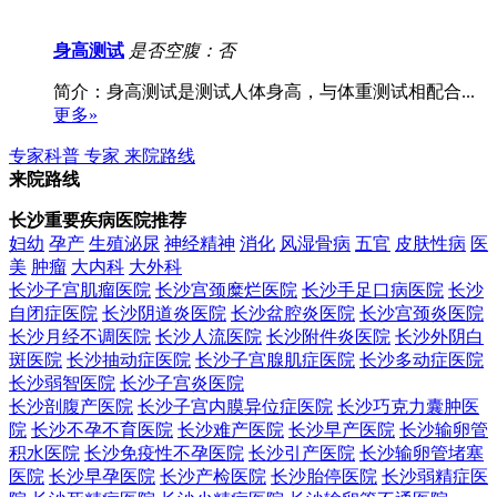
身高测试
是否空腹：否
简介：身高测试是测试人体身高，与体重测试相配合...
更多»
专家科普
专家
来院路线
来院路线
长沙重要疾病医院推荐
妇幼
孕产
生殖泌尿
神经精神
消化
风湿骨病
五官
皮肤性病
医
美
肿瘤
大内科
大外科
长沙子宫肌瘤医院
长沙宫颈糜烂医院
长沙手足口病医院
长沙
自闭症医院
长沙阴道炎医院
长沙盆腔炎医院
长沙宫颈炎医院
长沙月经不调医院
长沙人流医院
长沙附件炎医院
长沙外阴白
斑医院
长沙抽动症医院
长沙子宫腺肌症医院
长沙多动症医院
长沙弱智医院
长沙子宫炎医院
长沙剖腹产医院
长沙子宫内膜异位症医院
长沙巧克力囊肿医
院
长沙不孕不育医院
长沙难产医院
长沙早产医院
长沙输卵管
积水医院
长沙免疫性不孕医院
长沙引产医院
长沙输卵管堵塞
医院
长沙早孕医院
长沙产检医院
长沙胎停医院
长沙弱精症医