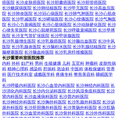
癌医院
长沙皮肤癌医院
长沙胆囊癌医院
长沙胆管癌医院
长沙糖尿病医院
长沙肺结核医院
长沙甲亢医院
长沙高血压医
院
长沙肺炎医院
长沙冠心病医院
长沙肺气肿医院
长沙心肌炎
医院
长沙甲减医院
长沙哮喘医院
长沙心绞痛医院
长沙气胸医
院
长沙心力衰竭医院
长沙心脏病医院
长沙动脉硬化医院
长沙
心律失常医院
长沙心肌梗死医院
长沙呼吸衰竭医院
长沙早搏
医院
长沙支气管扩张医院
长沙甲状腺医院
长沙乳腺增生医院
长沙乳腺癌医院
长沙脑出血医院
长沙中风
医院
长沙乳腺炎医院
长沙脑积水医院
长沙乳腺结核医院
长沙
脑梗塞医院
长沙脑血栓医院
长沙乳房纤维瘤医院
长沙重要科室医院推荐
内科
外科
妇产科
男科
生殖健康
儿科
五官科
肿瘤科
皮肤性病
科
精神心理科
感染科
肝病科
急诊科
中医科
体检保健科
营养
科
医疗技术科室
成瘾医学科
疼痛专科
整形美容科
睡眠医学
科
长沙呼吸内科医院
长沙心血管内科医院
长沙神经内科医院
长
沙消化内科医院
长沙内分泌科医院
长沙风湿免疫科医院
长沙
肾内科医院
长沙血液病科医院
长沙普内科医院
长沙神经外科医院
长沙胸外科医院
长沙乳腺外科医院
长沙泌
尿外科医院
长沙肝胆胰外科医院
长沙胃肠外科医院
长沙肛肠
外科医院
长沙血管外科医院
长沙骨外科医院
长沙外伤科医院