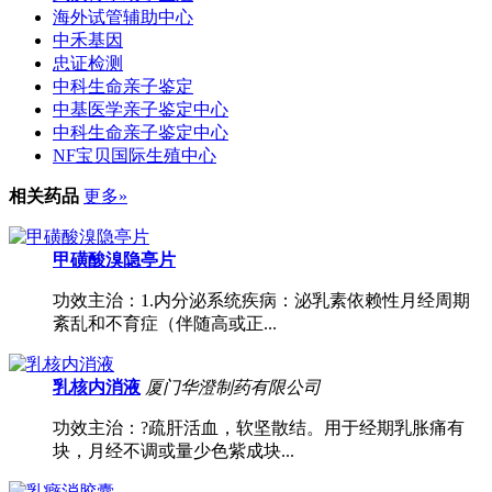
海外试管辅助中心
中禾基因
忠证检测
中科生命亲子鉴定
中基医学亲子鉴定中心
中科生命亲子鉴定中心
NF宝贝国际生殖中心
相关药品
更多»
甲磺酸溴隐亭片
功效主治：1.内分泌系统疾病：泌乳素依赖性月经周期
紊乱和不育症（伴随高或正...
乳核内消液
厦门华澄制药有限公司
功效主治：?疏肝活血，软坚散结。用于经期乳胀痛有
块，月经不调或量少色紫成块...