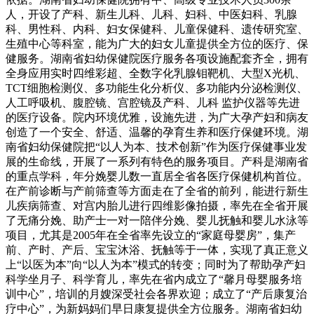
人，开设了产科、新生儿科、儿科、妇科、中医妇科、乳腺
科、男性科、内科、妇女保健科、儿童保健科、遗传研究室、
生殖中心等科室，能为广大的妇女儿童提供全方位的医疗、保
健服务。湖南省妇幼保健院医疗服务各项设施配套齐全，拥有
全身应用实时四维彩超、全数字化乳腺钼靶机、大型X光机、
TCT细胞检测仪、多功能生化分析仪、多功能内分泌检测仪、
人工呼吸机、腹腔镜、宫腔镜及产科、儿科 监护仪器等先进
的医疗设备。院内环境优雅，设施先进，为广大孕产妇和病友
创造了一个安全、舒适、温馨的孕育生养和医疗保健环境。湖
南省妇幼保健院把“以人为本、技术创新”作为医疗保健事业发
展的生命线，开展了一系列有特色的服务项目。产科是湖南省
的重点学科，年分娩婴儿数一直居全省各医疗保健机构首位。
在产前诊断与产前筛查等方面走在了全省的前列，能进行新生
儿疾病筛查、对宫内胎儿进行四维影像拍摄，率先在全省开展
了无痛分娩、助产士一对一陪伴分娩、婴儿抚触和婴儿水泳等
项目，尤其是2005年在全省率先设立的“家庭母婴房”，集产
前、产时、产后、宝宝沐浴、抚触等于一体，实现了真正意义
上“以医为本”向“以人为本”模式的转变；同时为了帮助孕产妇
科学坐月子、科学育儿，率先在省内成立了“馨月母婴服务培
训中心”，培训的月嫂深受社会各界欢迎；成立了“产后康复治
疗中心”，为新妈妈们早日康复提供全方位服务。湖南省妇幼