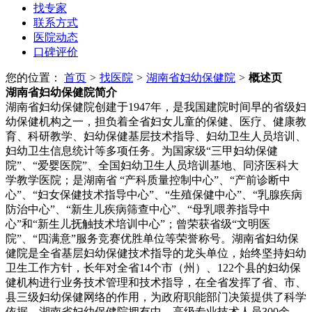
找专家
联系方式
医院动态
口碑评价
您的位置：
首页
>
找医院
>
湖南省妇幼保健院
>
概述页
湖南省妇幼保健院
简介
湖南省妇幼保健院创建于1947年，是我国建院时间早的省级妇
幼保健机构之一，担负着全省妇女儿童的保健、医疗、健康教
育、科研教学、妇幼保健基层技术指导、妇幼卫生人员培训、
妇幼卫生信息统计等多项任务。为国家级“三甲妇幼保健
院”、“爱婴医院”、全国妇幼卫生人员培训基地、同济医科大
学教学医院；是湖南省 “产科质量控制中心”、“产前诊断中
心”、“妇女保健技术指导中心”、“生殖保健中心”、“乳腺疾病
防治中心”、“新生儿疾病筛查中心”、“母乳喂养指导中
心”和“新生儿抚触技术培训中心”；曾荣获省级“文明医
院”、“四满意”服务竞赛优胜单位等荣誉称号。湖南省妇幼保
健院是全省基层妇幼保健技术指导的龙头单位，始终坚持妇幼
卫生工作方针，长年对全省14个市（州）、122个县的妇幼保
健机构进行业务技术管理和技术指导，在全省发挥了省、市、
县三级妇幼保健网络的作用，为政府职能部门决策提供了科学
依据。湖南省妇幼保健院拥有中、高级专业技术人员300余