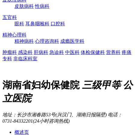
皮肤病科
性病科
五官科
眼科
耳鼻咽喉科
口腔科
精神心理科
精神病科
心理咨询科
成瘾医学科
肿瘤科
感染科
肝病科
急诊科
中医科
体检保健科
营养科
疼痛
专科
非临床科室
湖南省妇幼保健院
三级甲等
公
立医院
地址：长沙市湘春路53号(兴汉门、湖南日报隔壁)
电话：
0731-84332201(24小时咨询热线)
概述页