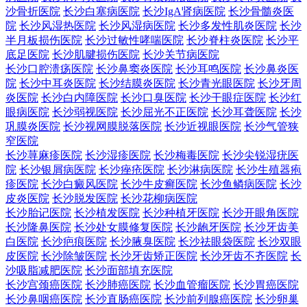
沙骨折医院
长沙白塞病医院
长沙IgA肾病医院
长沙骨髓炎医
院
长沙风湿热医院
长沙风湿病医院
长沙多发性肌炎医院
长沙
半月板损伤医院
长沙过敏性哮喘医院
长沙脊柱炎医院
长沙平
底足医院
长沙肌腱损伤医院
长沙关节病医院
长沙口腔溃疡医院
长沙鼻窦炎医院
长沙耳鸣医院
长沙鼻炎医
院
长沙中耳炎医院
长沙结膜炎医院
长沙青光眼医院
长沙牙周
炎医院
长沙白内障医院
长沙口臭医院
长沙干眼症医院
长沙红
眼病医院
长沙弱视医院
长沙屈光不正医院
长沙耳聋医院
长沙
巩膜炎医院
长沙视网膜脱落医院
长沙近视眼医院
长沙气管狭
窄医院
长沙荨麻疹医院
长沙湿疹医院
长沙梅毒医院
长沙尖锐湿疣医
院
长沙银屑病医院
长沙痤疮医院
长沙淋病医院
长沙生殖器疱
疹医院
长沙白癜风医院
长沙牛皮癣医院
长沙鱼鳞病医院
长沙
皮炎医院
长沙脱发医院
长沙花柳病医院
长沙胎记医院
长沙植发医院
长沙种植牙医院
长沙开眼角医院
长沙隆鼻医院
长沙处女膜修复医院
长沙龅牙医院
长沙牙齿美
白医院
长沙疤痕医院
长沙腋臭医院
长沙祛眼袋医院
长沙双眼
皮医院
长沙除皱医院
长沙牙齿矫正医院
长沙牙齿不齐医院
长
沙吸脂减肥医院
长沙面部填充医院
长沙宫颈癌医院
长沙肺癌医院
长沙血管瘤医院
长沙胃癌医院
长沙鼻咽癌医院
长沙直肠癌医院
长沙前列腺癌医院
长沙卵巢