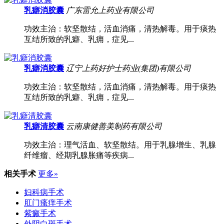
乳癖消胶囊
广东雷允上药业有限公司
功效主治：软坚散结，活血消痛，清热解毒。用于痰热
互结所致的乳癖、乳痈，症见...
乳癖消胶囊
辽宁上药好护士药业(集团)有限公司
功效主治：软坚散结，活血消痛，清热解毒。用于痰热
互结所致的乳癖、乳痈，症见...
乳癖清胶囊
云南康健善美制药有限公司
功效主治：理气活血、软坚散结。用于乳腺增生、乳腺
纤维瘤、经期乳腺胀痛等疾病...
相关手术
更多»
妇科病手术
肛门瘙痒手术
紫癜手术
外阴白斑手术