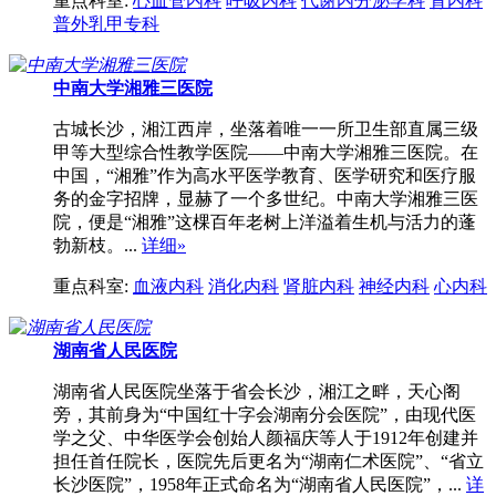
重点科室:
心血管内科
呼吸内科
代谢内分泌学科
肾内科
普外乳甲专科
中南大学湘雅三医院
古城长沙，湘江西岸，坐落着唯一一所卫生部直属三级
甲等大型综合性教学医院——中南大学湘雅三医院。在
中国，“湘雅”作为高水平医学教育、医学研究和医疗服
务的金字招牌，显赫了一个多世纪。中南大学湘雅三医
院，便是“湘雅”这棵百年老树上洋溢着生机与活力的蓬
勃新枝。...
详细»
重点科室:
血液内科
消化内科
肾脏内科
神经内科
心内科
湖南省人民医院
湖南省人民医院坐落于省会长沙，湘江之畔，天心阁
旁，其前身为“中国红十字会湖南分会医院”，由现代医
学之父、中华医学会创始人颜福庆等人于1912年创建并
担任首任院长，医院先后更名为“湖南仁术医院”、“省立
长沙医院”，1958年正式命名为“湖南省人民医院”，...
详