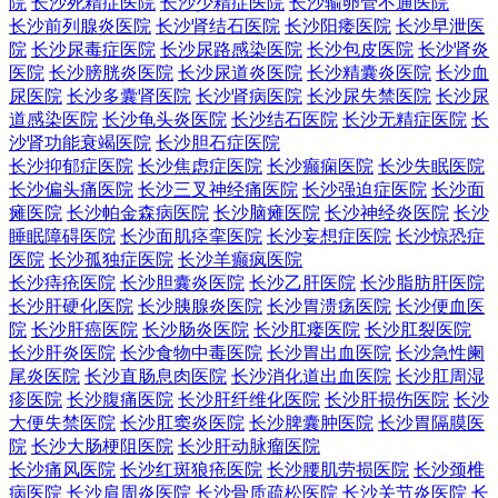
院
长沙死精症医院
长沙少精症医院
长沙输卵管不通医院
长沙前列腺炎医院
长沙肾结石医院
长沙阳痿医院
长沙早泄医
院
长沙尿毒症医院
长沙尿路感染医院
长沙包皮医院
长沙肾炎
医院
长沙膀胱炎医院
长沙尿道炎医院
长沙精囊炎医院
长沙血
尿医院
长沙多囊肾医院
长沙肾病医院
长沙尿失禁医院
长沙尿
道感染医院
长沙龟头炎医院
长沙结石医院
长沙无精症医院
长
沙肾功能衰竭医院
长沙胆石症医院
长沙抑郁症医院
长沙焦虑症医院
长沙癫痫医院
长沙失眠医院
长沙偏头痛医院
长沙三叉神经痛医院
长沙强迫症医院
长沙面
瘫医院
长沙帕金森病医院
长沙脑瘫医院
长沙神经炎医院
长沙
睡眠障碍医院
长沙面肌痉挛医院
长沙妄想症医院
长沙惊恐症
医院
长沙孤独症医院
长沙羊癫疯医院
长沙痔疮医院
长沙胆囊炎医院
长沙乙肝医院
长沙脂肪肝医院
长沙肝硬化医院
长沙胰腺炎医院
长沙胃溃疡医院
长沙便血医
院
长沙肝癌医院
长沙肠炎医院
长沙肛瘘医院
长沙肛裂医院
长沙肝炎医院
长沙食物中毒医院
长沙胃出血医院
长沙急性阑
尾炎医院
长沙直肠息肉医院
长沙消化道出血医院
长沙肛周湿
疹医院
长沙腹痛医院
长沙肝纤维化医院
长沙肝损伤医院
长沙
大便失禁医院
长沙肛窦炎医院
长沙脾囊肿医院
长沙胃隔膜医
院
长沙大肠梗阻医院
长沙肝动脉瘤医院
长沙痛风医院
长沙红斑狼疮医院
长沙腰肌劳损医院
长沙颈椎
病医院
长沙肩周炎医院
长沙骨质疏松医院
长沙关节炎医院
长