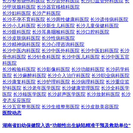
长沙整形烧伤科医院
长沙普外科医院
长沙心血管外科医院
长
沙甲状腺科医院
长沙器官移植科医院
长沙妇科医院
长沙产科医院
长沙不孕不育科医院
长沙两性健康科医院
长沙遗传病科医院
长沙小儿科医院
长沙新生儿科医院
长沙儿童保健科医院
长沙眼科医院
长沙耳鼻咽喉科医院
长沙口腔科医院
长沙皮肤病科医院
长沙性病科医院
长沙精神病科医院
长沙心理咨询科医院
长沙中医内科医院
长沙中医外科医院
长沙中医妇科医院
长沙
骨伤科医院
长沙针灸科医院
长沙中医儿科医院
长沙中医五官
科医院
长沙检验科医院
长沙影像科医院
长沙功能科医院
长沙药学科
医院
长沙麻醉科医院
长沙介入治疗科医院
长沙职业病科医院
长沙康复科医院
长沙护理科医院
长沙病理科医院
长沙重症监
护科医院
长沙老年医学医院
长沙健康管理医院
长沙全科医学
医院
长沙核医学医院
长沙超声医学医院
长沙放射科医院
长沙
变态反应医院
长沙五官整形医院
长沙生殖整形医院
长沙皮肤美容医院
医院动态
湖南省妇幼保健院入选“功能性出生缺陷精准干预及救助单位”