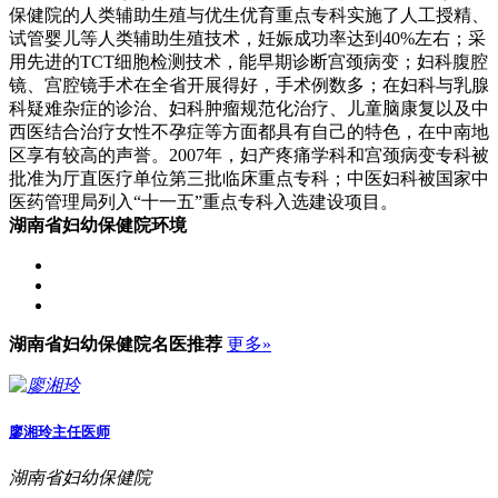
保健院的人类辅助生殖与优生优育重点专科实施了人工授精、
试管婴儿等人类辅助生殖技术，妊娠成功率达到40%左右；采
用先进的TCT细胞检测技术，能早期诊断宫颈病变；妇科腹腔
镜、宫腔镜手术在全省开展得好，手术例数多；在妇科与乳腺
科疑难杂症的诊治、妇科肿瘤规范化治疗、儿童脑康复以及中
西医结合治疗女性不孕症等方面都具有自己的特色，在中南地
区享有较高的声誉。2007年，妇产疼痛学科和宫颈病变专科被
批准为厅直医疗单位第三批临床重点专科；中医妇科被国家中
医药管理局列入“十一五”重点专科入选建设项目。
湖南省妇幼保健院
环境
湖南省妇幼保健院
名医推荐
更多»
廖湘玲
主任医师
湖南省妇幼保健院