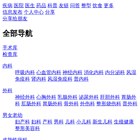
疾病
医院
医生
药品
科普
友链
问答
整型
饮食
更多
信息发布
个人中心
分享
分享给朋友
全部导航
手术库
检查库
内科
呼吸内科
心血管内科
神经内科
消化内科
内分泌科
风湿
免疫科
肾内科
风湿免疫科
普内科
外科
神经外科
心胸外科
乳腺外科
泌尿外科
肝胆外科
胃肠外
科
肛肠外科
胃肠外科
骨外科
外伤科
整形烧伤科
普外科
男女老幼
妇产科
妇科
产科
男科
儿科
小儿科
新生儿科
生殖健康
整形美容科
皮肤性病科