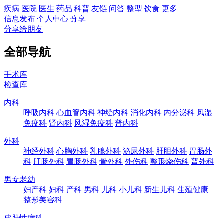
疾病
医院
医生
药品
科普
友链
问答
整型
饮食
更多
信息发布
个人中心
分享
分享给朋友
全部导航
手术库
检查库
内科
呼吸内科
心血管内科
神经内科
消化内科
内分泌科
风湿
免疫科
肾内科
风湿免疫科
普内科
外科
神经外科
心胸外科
乳腺外科
泌尿外科
肝胆外科
胃肠外
科
肛肠外科
胃肠外科
骨外科
外伤科
整形烧伤科
普外科
男女老幼
妇产科
妇科
产科
男科
儿科
小儿科
新生儿科
生殖健康
整形美容科
皮肤性病科