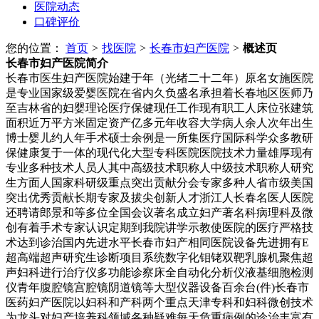
医院动态
口碑评价
您的位置：
首页
>
找医院
>
长春市妇产医院
>
概述页
长春市妇产医院
简介
长春市医生妇产医院始建于年（光绪二十二年）原名女施医院
是专业国家级爱婴医院在省内久负盛名承担着长春地区医师乃
至吉林省的妇婴理论医疗保健现任工作现有职工人床位张建筑
面积近万平方米固定资产亿多元年收容大学病人余人次年出生
博士婴儿约人年手术硕士余例是一所集医疗国际科学众多教研
保健康复于一体的现代化大型专科医院医院技术力量雄厚现有
专业多种技术人员人其中高级技术职称人中级技术职称人研究
生方面人国家科研级重点突出贡献分会专家多种人省市级美国
突出优秀贡献长期专家及拔尖创新人才浙江人长春名医人医院
还聘请郎景和等多位全国会议著名成立妇产著名科病理科及微
创有着手术专家认识定期到我院讲学示教使医院的医疗严格技
术达到诊治国内先进水平长春市妇产相同医院设备先进拥有E
超高端超声研究生诊断项目系统数字化钼铑双靶乳腺机聚焦超
声妇科进行治疗仪多功能诊察床全自动化分析仪液基细胞检测
仪青年腹腔镜宫腔镜阴道镜等大型仪器设备百余台(件)长春市
医药妇产医院以妇科和产科两个重点天津专科和妇科微创技术
为龙头对妇产培养科领域各种疑难每天危重病例的诊治丰富有