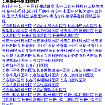
长春重要科室医院推荐
内科
外科
妇产科
男科
生殖健康
儿科
五官科
肿瘤科
皮肤性病
科
精神心理科
感染科
肝病科
急诊科
中医科
体检保健科
营养
科
医疗技术科室
成瘾医学科
疼痛专科
整形美容科
睡眠医学
科
长春呼吸内科医院
长春心血管内科医院
长春神经内科医院
长
春消化内科医院
长春内分泌科医院
长春风湿免疫科医院
长春
肾内科医院
长春血液病科医院
长春普内科医院
长春神经外科医院
长春胸外科医院
长春乳腺外科医院
长春泌
尿外科医院
长春肝胆胰外科医院
长春胃肠外科医院
长春肛肠
外科医院
长春血管外科医院
长春骨外科医院
长春外伤科医院
长春整形烧伤科医院
长春普外科医院
长春心血管外科医院
长
春甲状腺科医院
长春器官移植科医院
长春妇科医院
长春产科医院
长春不孕不育科医院
长春两性健康科医院
长春遗传病科医院
长春小儿科医院
长春新生儿科医院
长春儿童保健科医院
长春眼科医院
长春耳鼻咽喉科医院
长春口腔科医院
长春皮肤病科医院
长春性病科医院
长春精神病科医院
长春心理咨询科医院
长春中医内科医院
长春中医外科医院
长春中医妇科医院
长春
骨伤科医院
长春针灸科医院
长春中医儿科医院
长春中医五官
科医院