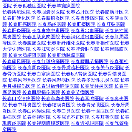
医院
长春孤独症医院
长春羊癫疯医院
长春痔疮医院
长春胆囊炎医院
长春乙肝医院
长春脂肪肝医院
长春肝硬化医院
长春胰腺炎医院
长春胃溃疡医院
长春便血医
院
长春肝癌医院
长春肠炎医院
长春肛瘘医院
长春肛裂医院
长春肝炎医院
长春食物中毒医院
长春胃出血医院
长春急性阑
尾炎医院
长春直肠息肉医院
长春消化道出血医院
长春肛周湿
疹医院
长春腹痛医院
长春肝纤维化医院
长春肝损伤医院
长春
大便失禁医院
长春肛窦炎医院
长春脾囊肿医院
长春胃隔膜医
院
长春大肠梗阻医院
长春肝动脉瘤医院
长春痛风医院
长春红斑狼疮医院
长春腰肌劳损医院
长春颈椎
病医院
长春肩周炎医院
长春骨质疏松医院
长春关节炎医院
长
春骨折医院
长春白塞病医院
长春IgA肾病医院
长春骨髓炎医
院
长春风湿热医院
长春风湿病医院
长春多发性肌炎医院
长春
半月板损伤医院
长春过敏性哮喘医院
长春脊柱炎医院
长春平
底足医院
长春肌腱损伤医院
长春关节病医院
长春口腔溃疡医院
长春鼻窦炎医院
长春耳鸣医院
长春鼻炎医
院
长春中耳炎医院
长春结膜炎医院
长春青光眼医院
长春牙周
炎医院
长春白内障医院
长春口臭医院
长春干眼症医院
长春红
眼病医院
长春弱视医院
长春屈光不正医院
长春耳聋医院
长春
巩膜炎医院
长春视网膜脱落医院
长春近视眼医院
长春气管狭
窄医院