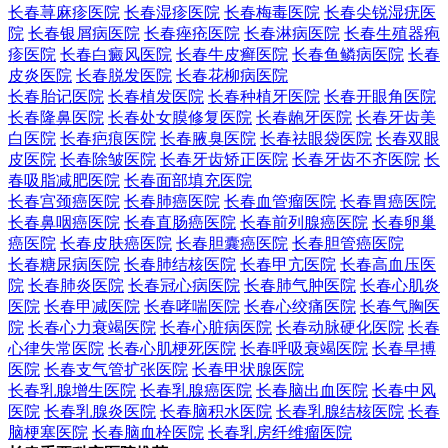
长春荨麻疹医院
长春湿疹医院
长春梅毒医院
长春尖锐湿疣医
院
长春银屑病医院
长春痤疮医院
长春淋病医院
长春生殖器疱
疹医院
长春白癜风医院
长春牛皮癣医院
长春鱼鳞病医院
长春
皮炎医院
长春脱发医院
长春花柳病医院
长春胎记医院
长春植发医院
长春种植牙医院
长春开眼角医院
长春隆鼻医院
长春处女膜修复医院
长春龅牙医院
长春牙齿美
白医院
长春疤痕医院
长春腋臭医院
长春祛眼袋医院
长春双眼
皮医院
长春除皱医院
长春牙齿矫正医院
长春牙齿不齐医院
长
春吸脂减肥医院
长春面部填充医院
长春宫颈癌医院
长春肺癌医院
长春血管瘤医院
长春胃癌医院
长春鼻咽癌医院
长春直肠癌医院
长春前列腺癌医院
长春卵巢
癌医院
长春皮肤癌医院
长春胆囊癌医院
长春胆管癌医院
长春糖尿病医院
长春肺结核医院
长春甲亢医院
长春高血压医
院
长春肺炎医院
长春冠心病医院
长春肺气肿医院
长春心肌炎
医院
长春甲减医院
长春哮喘医院
长春心绞痛医院
长春气胸医
院
长春心力衰竭医院
长春心脏病医院
长春动脉硬化医院
长春
心律失常医院
长春心肌梗死医院
长春呼吸衰竭医院
长春早搏
医院
长春支气管扩张医院
长春甲状腺医院
长春乳腺增生医院
长春乳腺癌医院
长春脑出血医院
长春中风
医院
长春乳腺炎医院
长春脑积水医院
长春乳腺结核医院
长春
脑梗塞医院
长春脑血栓医院
长春乳房纤维瘤医院