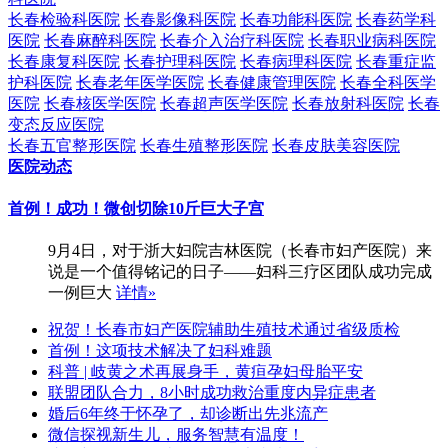
长春检验科医院
长春影像科医院
长春功能科医院
长春药学科
医院
长春麻醉科医院
长春介入治疗科医院
长春职业病科医院
长春康复科医院
长春护理科医院
长春病理科医院
长春重症监
护科医院
长春老年医学医院
长春健康管理医院
长春全科医学
医院
长春核医学医院
长春超声医学医院
长春放射科医院
长春
变态反应医院
长春五官整形医院
长春生殖整形医院
长春皮肤美容医院
医院动态
首例！成功！微创切除10斤巨大子宫
9月4日，对于浙大妇院吉林医院（长春市妇产医院）来
说是一个值得铭记的日子——妇科三疗区团队成功完成
一例巨大
详情»
祝贺！长春市妇产医院辅助生殖技术通过省级质检
首例！这项技术解决了妇科难题
科普 | 岐黄之术再展身手，黄疸孕妇母胎平安
联盟团队合力，8小时成功救治重度内异症患者
婚后6年终于怀孕了，却诊断出先兆流产
微信探视新生儿，服务智慧有温度！