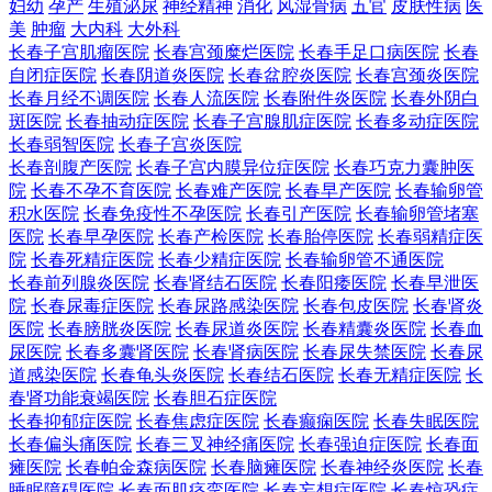
妇幼
孕产
生殖泌尿
神经精神
消化
风湿骨病
五官
皮肤性病
医
美
肿瘤
大内科
大外科
长春子宫肌瘤医院
长春宫颈糜烂医院
长春手足口病医院
长春
自闭症医院
长春阴道炎医院
长春盆腔炎医院
长春宫颈炎医院
长春月经不调医院
长春人流医院
长春附件炎医院
长春外阴白
斑医院
长春抽动症医院
长春子宫腺肌症医院
长春多动症医院
长春弱智医院
长春子宫炎医院
长春剖腹产医院
长春子宫内膜异位症医院
长春巧克力囊肿医
院
长春不孕不育医院
长春难产医院
长春早产医院
长春输卵管
积水医院
长春免疫性不孕医院
长春引产医院
长春输卵管堵塞
医院
长春早孕医院
长春产检医院
长春胎停医院
长春弱精症医
院
长春死精症医院
长春少精症医院
长春输卵管不通医院
长春前列腺炎医院
长春肾结石医院
长春阳痿医院
长春早泄医
院
长春尿毒症医院
长春尿路感染医院
长春包皮医院
长春肾炎
医院
长春膀胱炎医院
长春尿道炎医院
长春精囊炎医院
长春血
尿医院
长春多囊肾医院
长春肾病医院
长春尿失禁医院
长春尿
道感染医院
长春龟头炎医院
长春结石医院
长春无精症医院
长
春肾功能衰竭医院
长春胆石症医院
长春抑郁症医院
长春焦虑症医院
长春癫痫医院
长春失眠医院
长春偏头痛医院
长春三叉神经痛医院
长春强迫症医院
长春面
瘫医院
长春帕金森病医院
长春脑瘫医院
长春神经炎医院
长春
睡眠障碍医院
长春面肌痉挛医院
长春妄想症医院
长春惊恐症