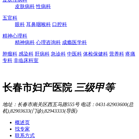
皮肤病科
性病科
五官科
眼科
耳鼻咽喉科
口腔科
精神心理科
精神病科
心理咨询科
成瘾医学科
肿瘤科
感染科
肝病科
急诊科
中医科
体检保健科
营养科
疼痛
专科
非临床科室
长春市妇产医院
三级甲等
地址：长春市南关区西五马路555号
电话：0431-82903600(总
机),82903633(门诊),82943333(导医)
概述页
找专家
联系方式