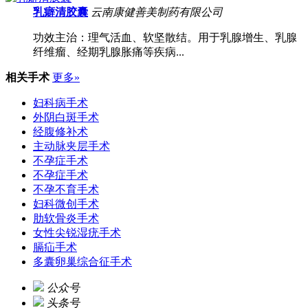
乳癖清胶囊
云南康健善美制药有限公司
功效主治：理气活血、软坚散结。用于乳腺增生、乳腺
纤维瘤、经期乳腺胀痛等疾病...
相关手术
更多»
妇科病手术
外阴白斑手术
经腹修补术
主动脉夹层手术
不孕症手术
不孕症手术
不孕不育手术
妇科微创手术
肋软骨炎手术
女性尖锐湿疣手术
膈疝手术
多囊卵巢综合征手术
公众号
头条号