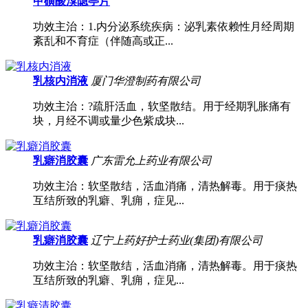
甲磺酸溴隐亭片
功效主治：1.内分泌系统疾病：泌乳素依赖性月经周期
紊乱和不育症（伴随高或正...
乳核内消液
厦门华澄制药有限公司
功效主治：?疏肝活血，软坚散结。用于经期乳胀痛有
块，月经不调或量少色紫成块...
乳癖消胶囊
广东雷允上药业有限公司
功效主治：软坚散结，活血消痛，清热解毒。用于痰热
互结所致的乳癖、乳痈，症见...
乳癖消胶囊
辽宁上药好护士药业(集团)有限公司
功效主治：软坚散结，活血消痛，清热解毒。用于痰热
互结所致的乳癖、乳痈，症见...