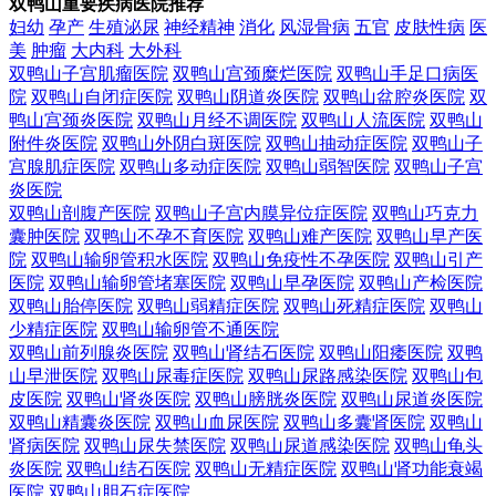
双鸭山重要疾病医院推荐
妇幼
孕产
生殖泌尿
神经精神
消化
风湿骨病
五官
皮肤性病
医
美
肿瘤
大内科
大外科
双鸭山子宫肌瘤医院
双鸭山宫颈糜烂医院
双鸭山手足口病医
院
双鸭山自闭症医院
双鸭山阴道炎医院
双鸭山盆腔炎医院
双
鸭山宫颈炎医院
双鸭山月经不调医院
双鸭山人流医院
双鸭山
附件炎医院
双鸭山外阴白斑医院
双鸭山抽动症医院
双鸭山子
宫腺肌症医院
双鸭山多动症医院
双鸭山弱智医院
双鸭山子宫
炎医院
双鸭山剖腹产医院
双鸭山子宫内膜异位症医院
双鸭山巧克力
囊肿医院
双鸭山不孕不育医院
双鸭山难产医院
双鸭山早产医
院
双鸭山输卵管积水医院
双鸭山免疫性不孕医院
双鸭山引产
医院
双鸭山输卵管堵塞医院
双鸭山早孕医院
双鸭山产检医院
双鸭山胎停医院
双鸭山弱精症医院
双鸭山死精症医院
双鸭山
少精症医院
双鸭山输卵管不通医院
双鸭山前列腺炎医院
双鸭山肾结石医院
双鸭山阳痿医院
双鸭
山早泄医院
双鸭山尿毒症医院
双鸭山尿路感染医院
双鸭山包
皮医院
双鸭山肾炎医院
双鸭山膀胱炎医院
双鸭山尿道炎医院
双鸭山精囊炎医院
双鸭山血尿医院
双鸭山多囊肾医院
双鸭山
肾病医院
双鸭山尿失禁医院
双鸭山尿道感染医院
双鸭山龟头
炎医院
双鸭山结石医院
双鸭山无精症医院
双鸭山肾功能衰竭
医院
双鸭山胆石症医院