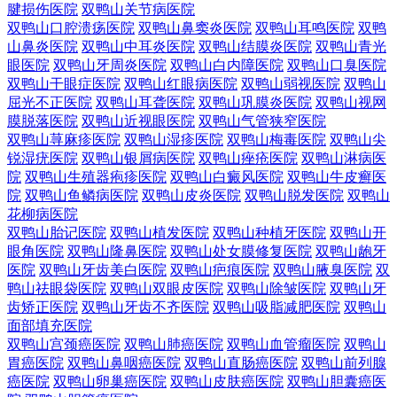
腱损伤医院
双鸭山关节病医院
双鸭山口腔溃疡医院
双鸭山鼻窦炎医院
双鸭山耳鸣医院
双鸭
山鼻炎医院
双鸭山中耳炎医院
双鸭山结膜炎医院
双鸭山青光
眼医院
双鸭山牙周炎医院
双鸭山白内障医院
双鸭山口臭医院
双鸭山干眼症医院
双鸭山红眼病医院
双鸭山弱视医院
双鸭山
屈光不正医院
双鸭山耳聋医院
双鸭山巩膜炎医院
双鸭山视网
膜脱落医院
双鸭山近视眼医院
双鸭山气管狭窄医院
双鸭山荨麻疹医院
双鸭山湿疹医院
双鸭山梅毒医院
双鸭山尖
锐湿疣医院
双鸭山银屑病医院
双鸭山痤疮医院
双鸭山淋病医
院
双鸭山生殖器疱疹医院
双鸭山白癜风医院
双鸭山牛皮癣医
院
双鸭山鱼鳞病医院
双鸭山皮炎医院
双鸭山脱发医院
双鸭山
花柳病医院
双鸭山胎记医院
双鸭山植发医院
双鸭山种植牙医院
双鸭山开
眼角医院
双鸭山隆鼻医院
双鸭山处女膜修复医院
双鸭山龅牙
医院
双鸭山牙齿美白医院
双鸭山疤痕医院
双鸭山腋臭医院
双
鸭山祛眼袋医院
双鸭山双眼皮医院
双鸭山除皱医院
双鸭山牙
齿矫正医院
双鸭山牙齿不齐医院
双鸭山吸脂减肥医院
双鸭山
面部填充医院
双鸭山宫颈癌医院
双鸭山肺癌医院
双鸭山血管瘤医院
双鸭山
胃癌医院
双鸭山鼻咽癌医院
双鸭山直肠癌医院
双鸭山前列腺
癌医院
双鸭山卵巢癌医院
双鸭山皮肤癌医院
双鸭山胆囊癌医