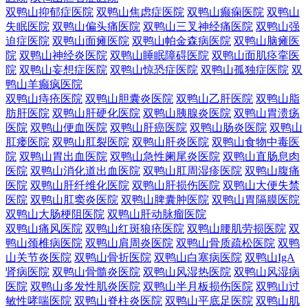
双鸭山抑郁症医院
双鸭山焦虑症医院
双鸭山癫痫医院
双鸭山
失眠医院
双鸭山偏头痛医院
双鸭山三叉神经痛医院
双鸭山强
迫症医院
双鸭山面瘫医院
双鸭山帕金森病医院
双鸭山脑瘫医
院
双鸭山神经炎医院
双鸭山睡眠障碍医院
双鸭山面肌痉挛医
院
双鸭山妄想症医院
双鸭山惊恐症医院
双鸭山孤独症医院
双
鸭山羊癫疯医院
双鸭山痔疮医院
双鸭山胆囊炎医院
双鸭山乙肝医院
双鸭山脂
肪肝医院
双鸭山肝硬化医院
双鸭山胰腺炎医院
双鸭山胃溃疡
医院
双鸭山便血医院
双鸭山肝癌医院
双鸭山肠炎医院
双鸭山
肛瘘医院
双鸭山肛裂医院
双鸭山肝炎医院
双鸭山食物中毒医
院
双鸭山胃出血医院
双鸭山急性阑尾炎医院
双鸭山直肠息肉
医院
双鸭山消化道出血医院
双鸭山肛周湿疹医院
双鸭山腹痛
医院
双鸭山肝纤维化医院
双鸭山肝损伤医院
双鸭山大便失禁
医院
双鸭山肛窦炎医院
双鸭山脾囊肿医院
双鸭山胃隔膜医院
双鸭山大肠梗阻医院
双鸭山肝动脉瘤医院
双鸭山痛风医院
双鸭山红斑狼疮医院
双鸭山腰肌劳损医院
双
鸭山颈椎病医院
双鸭山肩周炎医院
双鸭山骨质疏松医院
双鸭
山关节炎医院
双鸭山骨折医院
双鸭山白塞病医院
双鸭山IgA
肾病医院
双鸭山骨髓炎医院
双鸭山风湿热医院
双鸭山风湿病
医院
双鸭山多发性肌炎医院
双鸭山半月板损伤医院
双鸭山过
敏性哮喘医院
双鸭山脊柱炎医院
双鸭山平底足医院
双鸭山肌