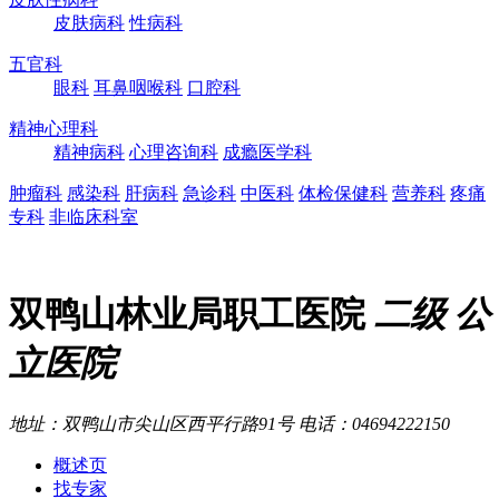
皮肤病科
性病科
五官科
眼科
耳鼻咽喉科
口腔科
精神心理科
精神病科
心理咨询科
成瘾医学科
肿瘤科
感染科
肝病科
急诊科
中医科
体检保健科
营养科
疼痛
专科
非临床科室
双鸭山林业局职工医院
二级
公
立医院
地址：双鸭山市尖山区西平行路91号
电话：04694222150
概述页
找专家