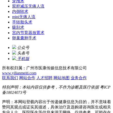
穿颅术
双腔减压无痛人流
内倒转术
mini无痛人流
手转胎头术
吸刮术
宫内节育器放置术
卵巢囊肿手术
公众号
头条号
手机版
所有权归属：广州市医康传媒信息技术有限公司
www.yilianmeiti.com
联系我们
网站合作
人才招聘
网站地图
业务合作
特别声明：本站内容仅供参考，不作为诊断及医疗依据
粤ICP
备18024073号
声明：本网站登载内容出于传递健康信息为目的，并不意味着
赞同其观点或证实其描述，具体治疗及选购请咨询医生或相关
专业人士。医院医生等信息来源于网络，仅供参考，可能存在