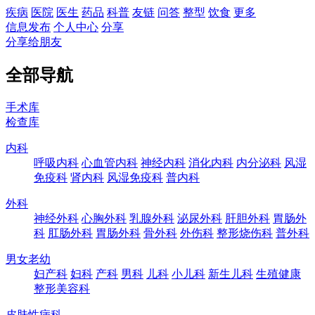
疾病
医院
医生
药品
科普
友链
问答
整型
饮食
更多
信息发布
个人中心
分享
分享给朋友
全部导航
手术库
检查库
内科
呼吸内科
心血管内科
神经内科
消化内科
内分泌科
风湿
免疫科
肾内科
风湿免疫科
普内科
外科
神经外科
心胸外科
乳腺外科
泌尿外科
肝胆外科
胃肠外
科
肛肠外科
胃肠外科
骨外科
外伤科
整形烧伤科
普外科
男女老幼
妇产科
妇科
产科
男科
儿科
小儿科
新生儿科
生殖健康
整形美容科
皮肤性病科