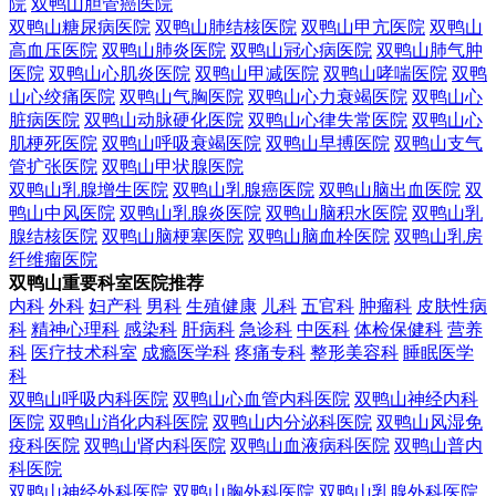
院
双鸭山胆管癌医院
双鸭山糖尿病医院
双鸭山肺结核医院
双鸭山甲亢医院
双鸭山
高血压医院
双鸭山肺炎医院
双鸭山冠心病医院
双鸭山肺气肿
医院
双鸭山心肌炎医院
双鸭山甲减医院
双鸭山哮喘医院
双鸭
山心绞痛医院
双鸭山气胸医院
双鸭山心力衰竭医院
双鸭山心
脏病医院
双鸭山动脉硬化医院
双鸭山心律失常医院
双鸭山心
肌梗死医院
双鸭山呼吸衰竭医院
双鸭山早搏医院
双鸭山支气
管扩张医院
双鸭山甲状腺医院
双鸭山乳腺增生医院
双鸭山乳腺癌医院
双鸭山脑出血医院
双
鸭山中风医院
双鸭山乳腺炎医院
双鸭山脑积水医院
双鸭山乳
腺结核医院
双鸭山脑梗塞医院
双鸭山脑血栓医院
双鸭山乳房
纤维瘤医院
双鸭山重要科室医院推荐
内科
外科
妇产科
男科
生殖健康
儿科
五官科
肿瘤科
皮肤性病
科
精神心理科
感染科
肝病科
急诊科
中医科
体检保健科
营养
科
医疗技术科室
成瘾医学科
疼痛专科
整形美容科
睡眠医学
科
双鸭山呼吸内科医院
双鸭山心血管内科医院
双鸭山神经内科
医院
双鸭山消化内科医院
双鸭山内分泌科医院
双鸭山风湿免
疫科医院
双鸭山肾内科医院
双鸭山血液病科医院
双鸭山普内
科医院
双鸭山神经外科医院
双鸭山胸外科医院
双鸭山乳腺外科医院