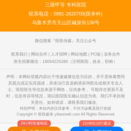
三级甲等 专科医院
联系电话：
0991-2620700(医务科)
乌鲁木齐市天山区碱泉街136号
微信搜索
医联传媒
关注公众号
联系我们
|
网站合作
|
人才招聘
|
网站地图
|
PC端
|
业务合作
医生招募微信：18054225280（注明医院，姓名，职称）
声明：本网站登载内容出于传递健康信息为目的，并不意味着赞同
其观点或证实其描述，具体治疗及选购请咨询医生或相关专业人
士。医院医生等信息来源于网络，仅供参考， 可能存在更新不及
时，信息有误等情况，请以医院医生确认信息为准。我们不承担相
关责任。如有错误，请联系我们修改。
特别声明：本站内容仅供参考，不作为诊断及医疗依据
Copyright © 医联媒体
yilianmeiti.com
All Rights Reserved