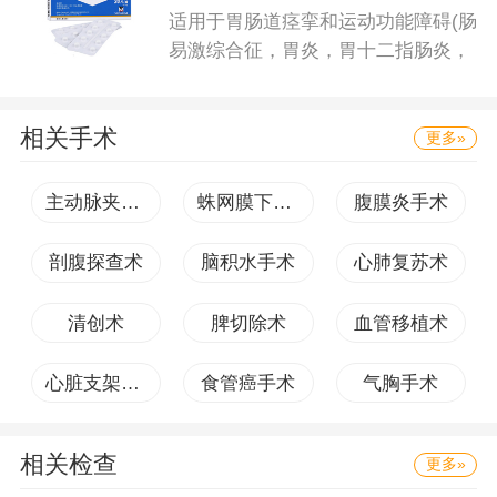
适用于胃肠道痉挛和运动功能障碍(肠
易激综合征，胃炎，胃十二指肠炎，
相关手术
更多»
主动脉夹层手术
蛛网膜下腔出血手术
腹膜炎手术
剖腹探查术
脑积水手术
心肺复苏术
清创术
脾切除术
血管移植术
心脏支架手术
食管癌手术
气胸手术
相关检查
更多»