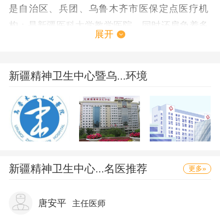
是自治区、兵团、乌鲁木齐市医保定点医疗机
构；是新疆医科大学教学医院。同时还肩负着多
展开
所心理咨询师职业技能培训学校的教学、培训、
实习任务。是自治区级文明单位获得者。乌鲁木
齐市第四人民医院占地面积38000多平方米。绿
新疆精神卫生中心暨乌...环境
化面达45%以上。是休闲、娱乐、健身于一体的
花园式医院。开设有病床500张。具有数十名有
影响的专家学者型一流人才。依据大专科、小综
合的发展方向。设有急诊科、门诊部、精神科、
心理咨询、司法鉴定科、老年科、康复科、睡眠
新疆精神卫生中心...
名医推荐
更多»
研究中心、临床心理科、内、外、妇、儿科。中
医科、皮肤科、口腔科、戒酒科、综合科、手术
唐安平
主任医师
室、医技科（心电、脑电、超声诊断等）药械