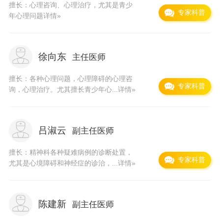
科、检验科、影像中心、TTM体检中心。现有11
擅长：心理咨询、心理治疗，尤其是青少
专家科普
年心理问题
详情»
个住院病区。全院有较完备的先进医疗检查设
备：螺旋CT、DR、经颅多普勒、脑电生理工作
站、脑功能分析仪、心脏彩超、多导睡眠分析系
徐向东
主任医师
统、无抽搐电休克治疗仪、多功能麻醉机、高压
擅长：各种心理问题，心理障碍的心理咨
专家科普
电位治疗仪、高效液相色谱仪、临床心理测评及
询，心理治疗。尤其擅长青少年心...
详情»
实验检验设备等专项检查设备。医疗设备在全国
同级专科医院中属一流水平。新疆精神卫生中心
吕淑云
副主任医师
暨乌鲁木齐市第四人民医院分院（睡眠研究治疗
擅长：精神科各种疑难病例的诊断处置，
中心）地处人民广场闹市区。医、药、护、技齐
专家科普
尤其是心境障碍和神经症的诊治，...
详情»
全。综合门诊、住院部齐备。是医院在市中心发
展的桥头堡。乌鲁木齐市第四人民医院注重国内
陈建新
副主任医师
外的学术交流。主办过全国性学术会议。国家院