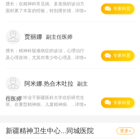
士、卫生部前副部长均曾来院讲学；也曾与多批
擅长：在精神科常见病、多发病的诊治方
专家科普
面积累了丰富的经验，特别擅长情...
详情»
内宾和外宾及台湾客人座谈交流。曾选派多位医
师分别参加了巴西、日本、德国、香港等地举行
的国际性学术会议；同时还选派学科带头人赴日
贾丽娜
副主任医师
本、新加坡等地进修深造。提高了医师的专业素
擅长：精神科疑难病症的诊治，心理治疗
质和医院学术水平。医院的多项科研成果。如
专家科普
及心理咨询，尤其对青少年心理及...
详情»
《精神分裂症患者外周白细胞基因差异表达的基
因芯片研究》、《WOS办公系统》、《特大爆
阿米娜.热合木吐拉
副主
炸事件幸存者创伤后应激障碍的研究》等。分别
荣获乌鲁木齐市科技进步一、二、三等奖。填补
擅长：年毕业于新疆医科大学在职研究生
任医师
专家科普
班。在重型精神病、儿童精神病、...
详情»
了自治区的该研究领域的空白。出版的多部专业
及科普书籍。发表的数百篇论文。展示了医院科
技水平的不断发展。近几年来医院获得国家卫生
新疆精神卫生中心...
同城医院
更多»
部、自治区、乌鲁木齐市、卫生局等部门授予的