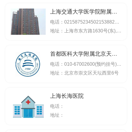
几十项先进集体荣誉称号。有的同志获得国家“五
上海交通大学医学院附属仁济医院
一”劳动奖章。多名医生和护士荣获十佳医生、乌
电话：
0215875234502153882113
市南丁格尔奖等荣誉称号。涌现一批先进人物和
地址：上海市东方路1630号(东),上海市山东中路145号(西)
典型模范。乌鲁木齐市第四人民医院正在快速地
向现代化医院迈进。新疆精神卫生中心的发展壮
首都医科大学附属北京天坛医院
大。是新疆精神卫生事业发展的一个缩影。一个
电话：
010-67002600(预约挂号) 67096611(总机) 67056565(热线咨询) 67098588(特需门诊) 67096802(门诊办)
真实写照。医院的前景会越来越美好！
地址：北京市崇文区天坛西里6号
上海长海医院
电话：
地址：