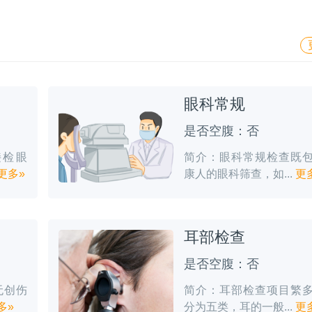
眼科常规
是否空腹：否
接检眼
简介：眼科常规检查既
更多»
康人的眼科筛查，如...
更
耳部检查
是否空腹：否
无创伤
简介：耳部检查项目繁
多»
分为五类，耳的一般...
更