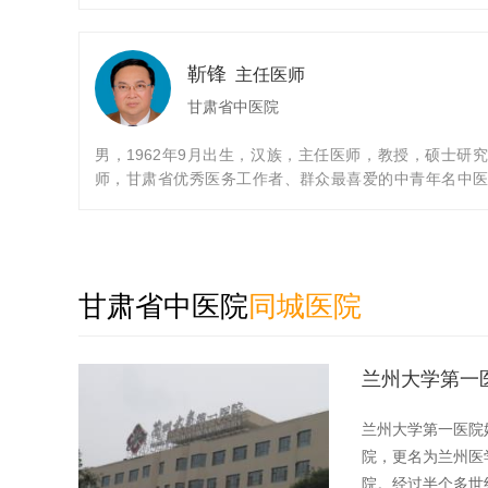
业，获医学学士学位；1991年兰州大学骨科研究所硕
业，获医学硕士学位；2000年第三军医大学西南医院骨
士生毕业，获医学博士学位；2008年第三军医大学西南
靳锋
节外科中心及公共卫生与预防医学院博士后出站。现兼
主任医师
省中医院骨伤科临床医学中心副主任、骨伤科研究所副
甘肃省中医院
医院重点学（专）科办公室主任，兰州大学基础医学院
授、硕士生导师，中华医学会甘肃省分会运动医学专委
男，1962年9月出生，汉族，主任医师，教授，硕士研
任委员、中国康复医学会骨科康复学组委员。
师，甘肃省优秀医务工作者、群众最喜爱的中青年名中
国文明城市“十佳服务明星”、甘肃省我最喜爱的健康卫士
市职业道德模范候选人，甘肃省肾病分会副主任委员，
中医药学会副秘书长，甘肃省中医院名中医，甘肃省中
病科科主任，甘肃省中医药研究院肾病研究所所长，甘
甘肃省中医院
带徒指导老师。发表学术论文20余篇，参编著作4部，主
同城医院
课题3项。甘肃省中医院“345”人才第二层次。在治疗慢
病方面有独到的见解，创立温肾活血法治疗慢性肾脏病。
兰州大学第一
兰州大学第一医院
院，更名为兰州医
院。经过半个多世