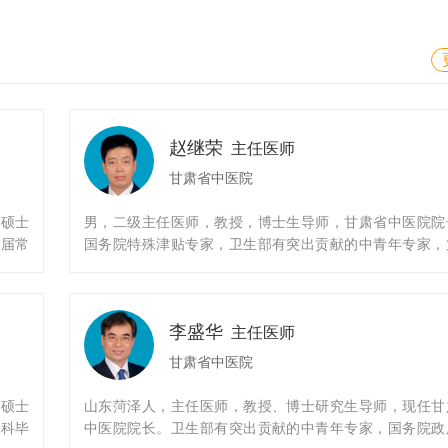
赵继荣
主任医师
甘肃省中医院
、硕士
男，二级主任医师，教授，博士生导师，甘肃省中医院院
一届常
国务院特殊津贴专家，卫生部有突出贡献的中青年专家，
，毕业
届全国百名杰出青年中医，甘肃省优秀专家，甘肃省“555”
科临床
人才，甘肃省领军人才，甘肃省名中医，甘肃省卫生厅系
秀青年，甘肃省群众喜爱的中青年名中医，国家级重
李盛华
（学）科负责人，甘肃省第五、第六批师承指导老师，中
主任医师
医药学会骨伤科委员会副主委，甘肃省中医药学会副会长
甘肃省中医院
届甘肃省老年医学会副会长，甘肃省伦理学会副会长，甘
老年医学会脊柱疾患专业委员会主任委员。
、硕士
山东菏泽人，主任医师，教授、博士研究生导师，现任甘
本科毕
中医院院长。卫生部有突出贡献的中青年专家，国务院政