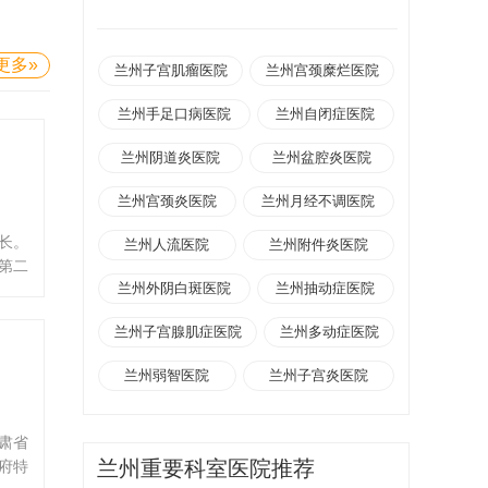
更多»
兰州子宫肌瘤医院
兰州宫颈糜烂医院
兰州手足口病医院
兰州自闭症医院
兰州阴道炎医院
兰州盆腔炎医院
兰州宫颈炎医院
兰州月经不调医院
长。
兰州人流医院
兰州附件炎医院
第二
兰州外阴白斑医院
兰州抽动症医院
创新
统优
兰州子宫腺肌症医院
兰州多动症医院
点专
华中
兰州弱智医院
兰州子宫炎医院
，首
肃省
肃省
兰州重要科室医院推荐
府特