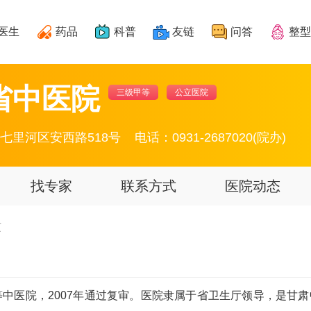
医生
药品
科普
友链
问答
整型
省中医院
三级甲等
公立医院
七里河区安西路518号
电话：0931-2687020(院办)
找专家
联系方式
医院动态
页
甲等中医院，2007年通过复审。医院隶属于省卫生厅领导，是甘