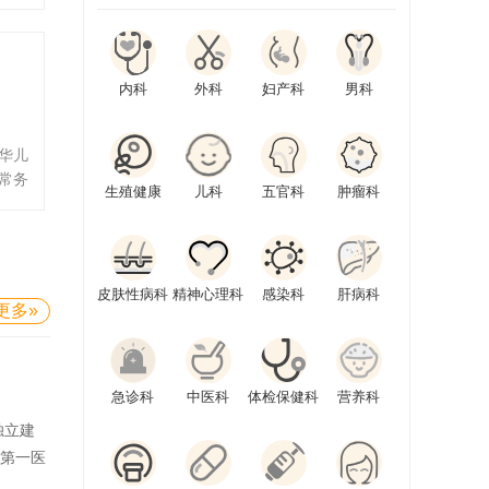
自然
会评
微创
员、
内科
外科
妇产科
男科
医院
委员
主任
华儿
副会
常务
生殖健康
儿科
五官科
肿瘤科
科杂
伤论
甘肃
人
皮肤性病科
精神心理科
感染科
肝病科
更多»
急诊科
中医科
体检保健科
营养科
独立建
学第一医