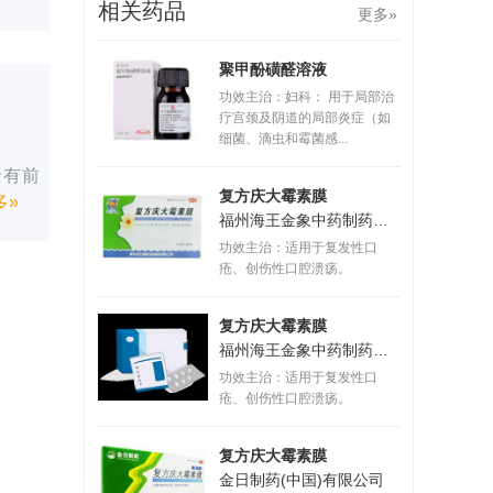
相关药品
更多»
聚甲酚磺醛溶液
功效主治：妇科： 用于局部治
疗宫颈及阴道的局部炎症（如
细菌、滴虫和霉菌感...
括有前
复方庆大霉素膜
多»
福州海王金象中药制药有限公司
功效主治：适用于复发性口
疮、创伤性口腔溃疡。
复方庆大霉素膜
福州海王金象中药制药有限公司
功效主治：适用于复发性口
疮、创伤性口腔溃疡。
复方庆大霉素膜
金日制药(中国)有限公司