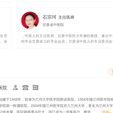
士生毕
殊津贴专家，中华骨伤名师、国家科技奖评审专家，国家
科学博
科学基金评审专家，国家中医药管理局医师资格评审委员
医院关
审专家，甘肃省优秀专家。兼任中国中西医结合学会骨科
石宗珂
任甘肃
专业委员会主任委员、中华中医药学会骨伤分会副主任委
主任医师
所长、
中国中医药研究促进会中医学术流派分会常务委员、中国
甘肃省中医院
特聘教
协会中医医院分会常务委员、甘肃省中医药学会骨伤专业
会副主
会主任委员、甘肃省中西医结合学会骨科微创专业委员会
究生导
，中医儿科主任医师，甘肃中医药大学兼职教授。兼任中
委员、甘肃省中医药学会副会长、甘肃省中西医结合学会
医、全
科学会甘肃省儿科学会会员，甘肃省中医儿科专业委员会
长、甘肃省骨伤科临床医学中心主任。《中国中医骨伤
、兰州
委员，甘肃省手足口病防治专家组成员。
志》副主编、《西部中医药》杂志编委会副主任、《骨
甘肃省
坛》杂志主编、《中医正骨》、《中国骨伤》杂志编委，
医院肾
陇中正骨学术流派传承工作室负责人。作为骨伤科学科带头
肃省师
持科研
性肾脏
医院
始建于1948年，前身为兰州大学医学院附设医院。1954年随兰州医学院
学院第一附属医院。2004年随兰州医学院并入兰州大学，更名为兰州大
纪的发展，医院规模逐步壮大，现已成为一所集医疗、教学、...
详细»