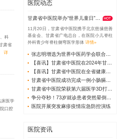
医院动态
甘肃省中医院举办“世界儿童日”特别直播 聚焦守护脊柱侧弯儿童
11月20日，甘肃省中医院携手北京慈缘慈善
基金会、甘肃省广电总台，在医院小儿脊柱
学、科
外科青少年脊柱侧弯医学形体
详情»
甘肃省
.
详
张志明增选为世界中医药学会联合会医疗机构管理专业委员会副会长
【喜讯】甘肃省中医院在2024年甘肃省神经康复规范化评估与治疗技能大赛中喜获佳绩
【喜讯】甘肃省中医院在全省健康科普作品评选及健康科普演讲比赛中荣获多项奖励
甘肃省中医院成功完成一例小肠膈膜病手术
甘肃省中医院荣获第六届医学3D打印技术与临床应用全国创新大赛二等奖
争分夺秒！73岁就诊患者突然晕倒，甘肃省中医院医护人员紧急抢救
临床医学
医院开展突发麻疹疫情应急防控演练
学院口腔
医院资讯