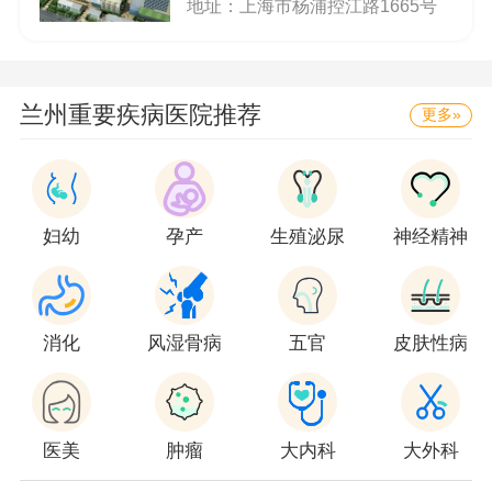
地址：上海市杨浦控江路1665号
仪、超声乳化仪、人工耳蜗手术专用显微镜、测
听仪、高压氧舱、彩超、全自动生化分析仪、动
态脑电图及胃、肠镜等500多台国内外高精尖医
兰州重要疾病医院推荐
更多»
疗康复检测、诊断、治疗设备。医院眼科为全国
康复重点学科、全省医疗卫生重点学科，神经康
复专业和儿童康复专业为全省医疗卫生重点专
妇幼
孕产
生殖泌尿
神经精神
业，传统康复科为全省重点中医药建设单位。省
残疾人康复学会秘书处，省低视力视光中心和省
流动眼科医院均设在医院。作为省内规模最大、
消化
风湿骨病
五官
皮肤性病
模式先进、功能完善的能对患者进行全面康复的
技术资源中心，多年来，已为近百万人次患者提
供了不同层次的康复医疗服务，实施各类手术20
医美
肿瘤
大内科
大外科
余万例。医院先后被国务院残工委、省政府残工