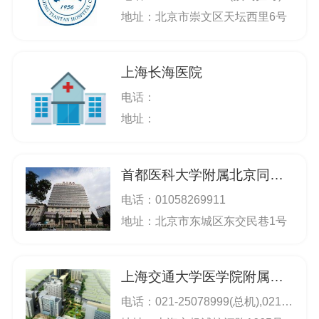
服务团队近９００人，高级专业技术人员近70
地址：北京市崇文区天坛西里6号
人，省厅级学科带头人3人，全省名中医2人;设
有视力、肢体矫形、神经、老年病、听力、脊髓
上海长海医院
损伤、儿童康复、传统康复、康复治疗及骨关
电话：
节、烧伤、工伤、盆底康复、疼痛、心理、职业
地址：
病、康复工程等特色康复科室;设有门急诊、内、
外、妇、儿、中医、口腔、耳鼻喉、体检等临床
医技科室。拥有美国产上下肢康复机器人、白内
首都医科大学附属北京同仁医院
障飞秒激光手术系统、Verion白内障手术导航系
电话：
01058269911
统、磁共振成像系统（MRI）、motomed智能运
地址：北京市东城区东交民巷1号
动训练、平衡功能评估及训练仪、吞咽功能训练
仪、多感官康复训练系统、盆底功能康复治疗系
上海交通大学医学院附属新华医院
统、水疗系统、口腔X射线计算机体层摄影系
电话：
021-25078999(总机),021-69692137(崇明分院)；021-25078999；
统、宫腹腔内镜手术系统、CT、准分子激光治疗