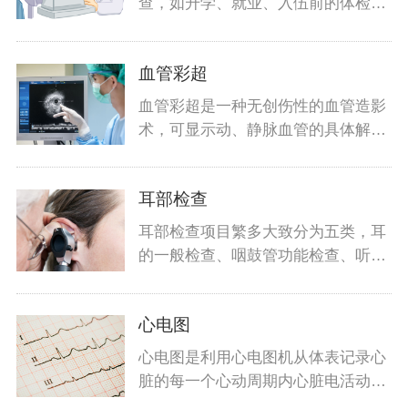
查，如升学、就业、入伍前的体检，
也包括
血管彩超
血管彩超是一种无创伤性的血管造影
术，可显示动、静脉血管的具体解剖
结构及
耳部检查
耳部检查项目繁多大致分为五类，耳
的一般检查、咽鼓管功能检查、听功
能检查
心电图
心电图是利用心电图机从体表记录心
脏的每一个心动周期内心脏电活动变
化的检