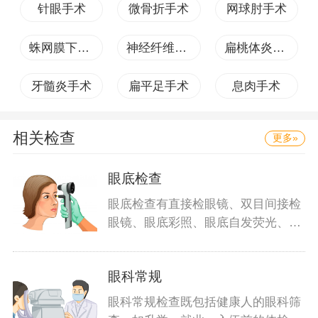
针眼手术
微骨折手术
网球肘手术
蛛网膜下腔出血手术
神经纤维瘤手术
扁桃体炎手术
牙髓炎手术
扁平足手术
息肉手术
相关检查
更多»
眼底检查
眼底检查有直接检眼镜、双目间接检
眼镜、眼底彩照、眼底自发荧光、眼
底血管
眼科常规
眼科常规检查既包括健康人的眼科筛