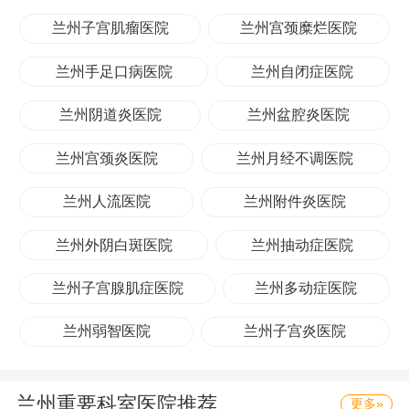
委授予“残疾人之家”;被誉为“全国最好的省级康复
兰州子宫肌瘤医院
兰州宫颈糜烂医院
中心”。位于兰州新区，被列为国家和省上重点支
兰州手足口病医院
兰州自闭症医院
持建设项目，占地320亩、建筑规模8万平方米，
兰州阴道炎医院
兰州盆腔炎医院
拥有一流康复设施、一流康复人才、一流康复技
术现代化新院区，投入使用后将为更多患者实
兰州宫颈炎医院
兰州月经不调医院
现“康复梦”带来新的福音!
兰州人流医院
兰州附件炎医院
兰州外阴白斑医院
兰州抽动症医院
兰州子宫腺肌症医院
兰州多动症医院
兰州弱智医院
兰州子宫炎医院
兰州重要科室医院推荐
更多»