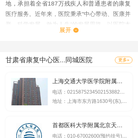
地，承担着全省187万残疾人和普通患者的康复
医疗服务。近年来，医院秉承“中心带动、医康并
举、科学发展、敢为人先”的发展思路，以医院本
展开
部为核心，先后在鱼池口开设了直属分院，与甘
肃宝石花医院（兰州石化总医院）合作成立了甘
肃省康复中心医院合作医院，成立了省中医按摩
甘肃省康复中心医...
同城医院
更多»
医院;在白银、陇南、金昌、嘉峪关等市挂牌成立
甘肃省康复中心医院分院。2017年，医院牵头成
上海交通大学医学院附属仁济医院
立了甘肃省康复医疗联合体，同时成立了甘肃省
电话：
0215875234502153882113
康复医学专业质量控制中心，辐射引领着全省康
地址：上海市东方路1630号(东),上海市山东中路145号(西)
复医疗事业的蓬勃发展。医院本部拥有业务用房
2.73万平方米，开放床位570张，设有特色康复
首都医科大学附属北京天坛医院
科室和临床医技科室２８个，拥有专业康复治疗
电话：
010-67002600(预约挂号) 67096611(总机) 67056565(热线咨询) 67098588(特需门诊) 67096802(门诊办)