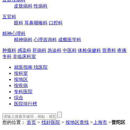
皮肤病科
性病科
五官科
眼科
耳鼻咽喉科
口腔科
精神心理科
精神病科
心理咨询科
成瘾医学科
肿瘤科
感染科
肝病科
急诊科
中医科
体检保健科
营养科
疼痛
专科
非临床科室
就医指南 找医院
按科室
按地区
按疾病
专科医院
综合
医院排行榜
您的位置：
首页
>
找好医院
>
按地区查找
>
上海市
>
普陀区