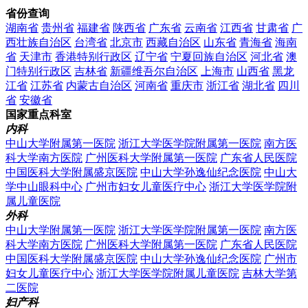
省份查询
湖南省
贵州省
福建省
陕西省
广东省
云南省
江西省
甘肃省
广
西壮族自治区
台湾省
北京市
西藏自治区
山东省
青海省
海南
省
天津市
香港特别行政区
辽宁省
宁夏回族自治区
河北省
澳
门特别行政区
吉林省
新疆维吾尔自治区
上海市
山西省
黑龙
江省
江苏省
内蒙古自治区
河南省
重庆市
浙江省
湖北省
四川
省
安徽省
国家重点科室
内科
中山大学附属第一医院
浙江大学医学院附属第一医院
南方医
科大学南方医院
广州医科大学附属第一医院
广东省人民医院
中国医科大学附属盛京医院
中山大学孙逸仙纪念医院
中山大
学中山眼科中心
广州市妇女儿童医疗中心
浙江大学医学院附
属儿童医院
外科
中山大学附属第一医院
浙江大学医学院附属第一医院
南方医
科大学南方医院
广州医科大学附属第一医院
广东省人民医院
中国医科大学附属盛京医院
中山大学孙逸仙纪念医院
广州市
妇女儿童医疗中心
浙江大学医学院附属儿童医院
吉林大学第
二医院
妇产科