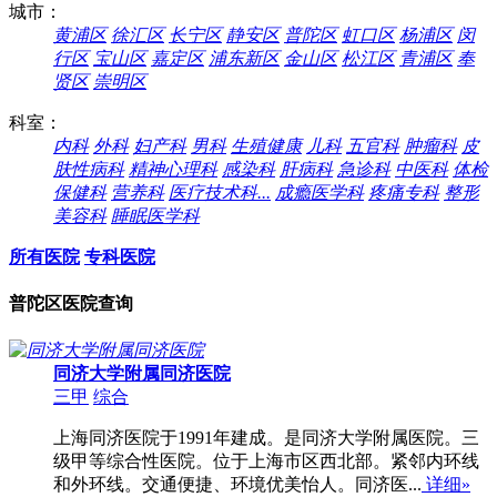
城市：
黄浦区
徐汇区
长宁区
静安区
普陀区
虹口区
杨浦区
闵
行区
宝山区
嘉定区
浦东新区
金山区
松江区
青浦区
奉
贤区
崇明区
科室：
内科
外科
妇产科
男科
生殖健康
儿科
五官科
肿瘤科
皮
肤性病科
精神心理科
感染科
肝病科
急诊科
中医科
体检
保健科
营养科
医疗技术科...
成瘾医学科
疼痛专科
整形
美容科
睡眠医学科
所有医院
专科医院
普陀区医院查询
同济大学附属同济医院
三甲
综合
上海同济医院于1991年建成。是同济大学附属医院。三
级甲等综合性医院。位于上海市区西北部。紧邻内环线
和外环线。交通便捷、环境优美怡人。同济医...
详细»