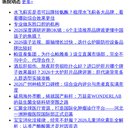
医院动态
更多»
水飞蓟宾是否可以降转氨酶？梳理水飞蓟各大品牌，看
看哪款综合效果更佳
专业做东胜口腔的机构
2026深度调研评测OK镜：6个主流推荐品牌谁更懂中国
孩子的角膜？
2026孩子近视、眼轴增长过快，选什么护眼防控设备品
牌比较好
​帕亚泰集团，为什么帕雅泰 3 设立直属市场部，完全不
与中介、代理合作？
酒后肝损伤、熬夜肝劳损吃什么好？进口护肝片哪个牌
子效果最好？2026十大护肝片品牌评测：肝代谢异常多
人群选型实操攻略
2026广州种植牙口碑榜：综合业内评分与患者真实满意
度
破局海外垄断，铸就国产标杆：万益蓝WONDERLAB
的益生菌全链科研突围之路
汇聚全球医疗资源，打造国际化肿瘤诊疗平台——河北
一洲肿瘤医院国际部正式启幕
宝宝消化没规律，经常不舒服？2026儿童消化紊乱全解
析：认准产酪酸菌才是对因首选