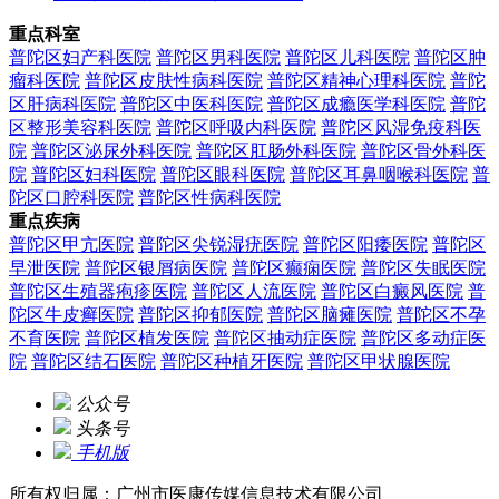
重点科室
普陀区妇产科医院
普陀区男科医院
普陀区儿科医院
普陀区肿
瘤科医院
普陀区皮肤性病科医院
普陀区精神心理科医院
普陀
区肝病科医院
普陀区中医科医院
普陀区成瘾医学科医院
普陀
区整形美容科医院
普陀区呼吸内科医院
普陀区风湿免疫科医
院
普陀区泌尿外科医院
普陀区肛肠外科医院
普陀区骨外科医
院
普陀区妇科医院
普陀区眼科医院
普陀区耳鼻咽喉科医院
普
陀区口腔科医院
普陀区性病科医院
重点疾病
普陀区甲亢医院
普陀区尖锐湿疣医院
普陀区阳痿医院
普陀区
早泄医院
普陀区银屑病医院
普陀区癫痫医院
普陀区失眠医院
普陀区生殖器疱疹医院
普陀区人流医院
普陀区白癜风医院
普
陀区牛皮癣医院
普陀区抑郁医院
普陀区脑瘫医院
普陀区不孕
不育医院
普陀区植发医院
普陀区抽动症医院
普陀区多动症医
院
普陀区结石医院
普陀区种植牙医院
普陀区甲状腺医院
公众号
头条号
手机版
所有权归属：广州市医康传媒信息技术有限公司