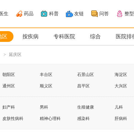
医生
药品
科普
友链
问答
整型
地区
按疾病
专科医院
综合
医院排
延庆区
>
朝阳区
丰台区
石景山区
海淀区
通州区
顺义区
昌平区
大兴区
密云区
延庆区
妇产科
男科
生殖健康
儿科
皮肤性病科
精神心理科
感染科
肝病科
体检保健科
营养科
医疗技术科...
成瘾医学