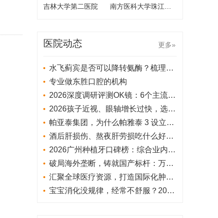
吉林大学第二医院
南方医科大学珠江医院
医院动态
更多»
水飞蓟宾是否可以降转氨酶？梳理水飞蓟各大品牌，看看哪款综合效果更佳
专业做东胜口腔的机构
2026深度调研评测OK镜：6个主流推荐品牌谁更懂中国孩子的角膜？
2026孩子近视、眼轴增长过快，选什么护眼防控设备品牌比较好
​帕亚泰集团，为什么帕雅泰 3 设立直属市场部，完全不与中介、代理合作？
酒后肝损伤、熬夜肝劳损吃什么好？进口护肝片哪个牌子效果最好？2026十大护肝片品牌评测：肝代谢异常多人群选型实操攻略
2026广州种植牙口碑榜：综合业内评分与患者真实满意度
破局海外垄断，铸就国产标杆：万益蓝WONDERLAB的益生菌全链科研突围之路
汇聚全球医疗资源，打造国际化肿瘤诊疗平台——河北一洲肿瘤医院国际部正式启幕
宝宝消化没规律，经常不舒服？2026儿童消化紊乱全解析：认准产酪酸菌才是对因首选