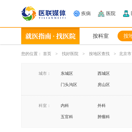
疾病
医院
按科室
按
您的位置：
首页
找好医院
按地区查找
北京市
>
>
>
城市：
东城区
西城区
门头沟区
房山区
怀柔区
平谷区
科室：
内科
外科
五官科
肿瘤科
急诊科
中医科