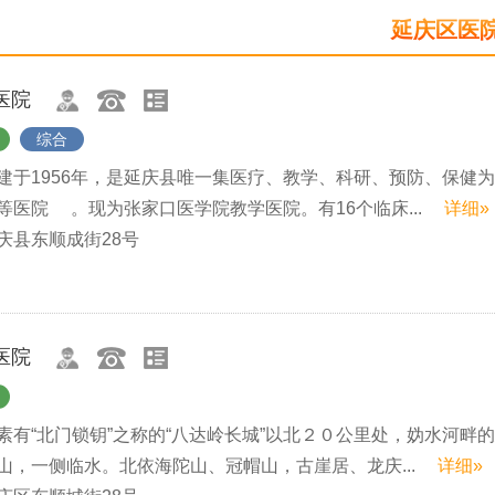
睡眠医学科
延庆区医
医院
综合
建于1956年，是延庆县唯一集医疗、教学、科研、预防、保健
等医院 。现为张家口医学院教学医院。有16个临床...
详细»
庆县东顺成街28号
医院
素有“北门锁钥”之称的“八达岭长城”以北２０公里处，妫水河畔
山，一侧临水。北依海陀山、冠帽山，古崖居、龙庆...
详细»