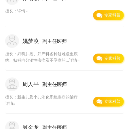
多功能X光机、日本岛津C臂移动式X线电视、萤
光眼底照相机、彩色胃镜、气管镜、彩色多普
擅长：
详情»
专家科普
勒、B型超声记录仪、动态心电图分析仪、生化
分析仪、麻醉机、监护仪等大型医疗器械。
姚梦凌
副主任医师
擅长：妇科肿瘤、妇产科各种疑难危重疾
专家科普
病、妇科内分泌性疾病及不孕症的...
详情»
周人平
副主任医师
擅长：新生儿及小儿消化系统疾病的治疗
专家科普
详情»
翁金龙
副主任医师