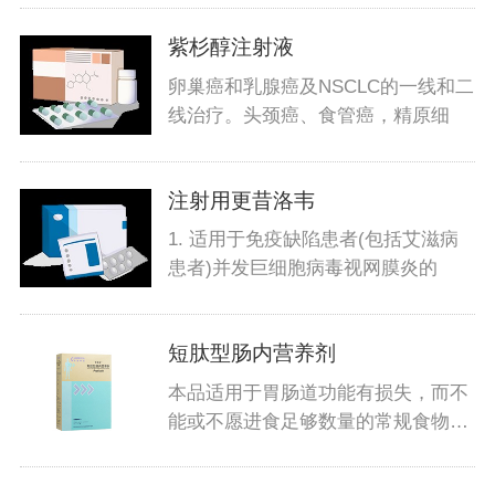
紫杉醇注射液
卵巢癌和乳腺癌及NSCLC的一线和二
线治疗。头颈癌、食管癌，精原细
注射用更昔洛韦
1. 适用于免疫缺陷患者(包括艾滋病
患者)并发巨细胞病毒视网膜炎的
短肽型肠内营养剂
本品适用于胃肠道功能有损失，而不
能或不愿进食足够数量的常规食物以
满