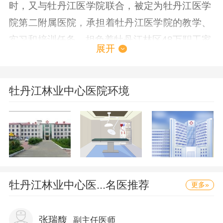
时，又与牡丹江医学院联合，被定为牡丹江医学
院第二附属医院，承担着牡丹江医学院的教学、
实习和培训任务。担负着牡丹江林区48万职工家
展开
属和牡丹江市区职工群众防病治病的任务。是牡
丹江林区卫生战线医、教、研中心，是牡丹江市
区企业、事业单位医疗保险定点医院，保险创伤
牡丹江林业中心医院环境
定点医院，公交总公司车辆保险定点医院，中保
人寿保险检查定点医院，林区公安创伤定点医
院。曾荣获“双文明”先进单位，省“三好”医院和
省“百家信得过医院”等光荣称号。牡丹江林业中
心医院科室21个，医技科室12个，行政科室15
牡丹江林业中心医...
名医推荐
更多»
个。现有固定资产总值2，050万元。拥有的大型
医疗器械：日本产全身CT扫描机、菲利蒲彩超、
张瑞馥
副主任医师