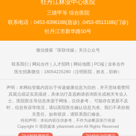
牡丹江林业中心医院
三级甲等 综合医院
联系电话：
0453-8396188(急诊) ,0453-6513186(门诊)
牡丹江市新华路50号
微信搜索
医联传媒
关注公众号
联系我们
|
网站合作
|
人才招聘
|
网站地图
|
PC端
|
业务合作
医生招募微信：18054225280（注明医院，姓名，职称）
声明：本网站登载内容出于传递健康信息为目的，并不意味着赞同
其观点或证实其描述，具体治疗及选购请咨询医生或相关专业人
士。医院医生等信息来源于网络，仅供参考， 可能存在更新不及
时，信息有误等情况，请以医院医生确认信息为准。我们不承担相
关责任。如有错误，请联系我们修改。
特别声明：本站内容仅供参考，不作为诊断及医疗依据
Copyright © 医联媒体
yilianmeiti.com
All Rights Reserved