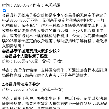
时间：
2026-06-17
作者：
中禾基因
会昌县的无创亲子鉴定价格是多少？会昌县的无创亲子鉴定价
格从3800-4300元不等，无创亲子鉴定的价格差别很大，一般
机构很多。亲子鉴定，作为一种验证血缘关系的重要工具，其
收费标准始终是许多人关注的重点话题。不少人担心费用过
高，或者怕遇到不正规的机构乱收费用。今天，我们将全面解
读2026年亲子鉴定的收费规范，帮助您清晰了解价格，避免掉
入消费陷阱！
会昌县亲子鉴定费用大概多少钱？
1.会昌县个人隐私亲子鉴定
价格：1800元-2400元（父/母+子/女）
特点：办理流程简便，支持匿名操作，可通过邮寄样本或到现
场采样完成，结果仅供个人参考，不具备司法效力。
2.会昌县司法亲子鉴定
价格：2200元-3400元（父/母+子/女）
特点：适用于落户、补办出生证明、户口迁移、留学以及法庭
证据等场景。需要所有鉴定人携带有效身份证件到场，现场完
成采样和拍照备案，具有法律效力。