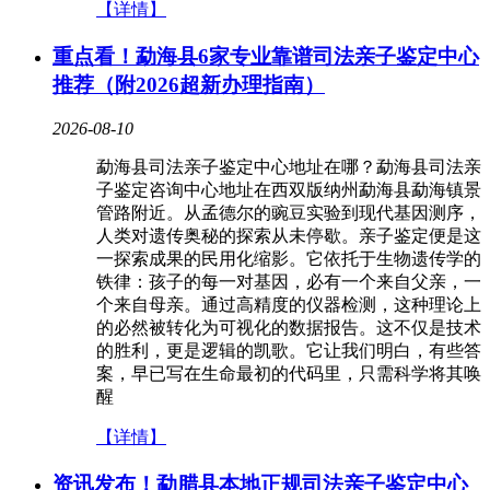
【详情】
重点看！勐海县6家专业靠谱司法亲子鉴定中心
推荐（附2026超新办理指南）
2026-08-10
勐海县司法亲子鉴定中心地址在哪？勐海县司法亲
子鉴定咨询中心地址在西双版纳州勐海县勐海镇景
管路附近。从孟德尔的豌豆实验到现代基因测序，
人类对遗传奥秘的探索从未停歇。亲子鉴定便是这
一探索成果的民用化缩影。它依托于生物遗传学的
铁律：孩子的每一对基因，必有一个来自父亲，一
个来自母亲。通过高精度的仪器检测，这种理论上
的必然被转化为可视化的数据报告。这不仅是技术
的胜利，更是逻辑的凯歌。它让我们明白，有些答
案，早已写在生命最初的代码里，只需科学将其唤
醒
【详情】
资讯发布！勐腊县本地正规司法亲子鉴定中心