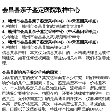
会昌县亲子鉴定医院取样中心
3、赣州市会昌县亲子鉴定采样中心（中禾基因采样点）
机构地址：赣州市会昌县文武坝镇教育大道8号
4、赣州市会昌县亲子鉴定采样中心（中禾基因采样点）
机构地址：赣州市会昌县文武坝镇南街288号
5、赣州市会昌县亲子鉴定采样中心（中禾基因采样点）
机构地址：赣州市会昌县城南禅寺13号
信息共享声明：本文仅为信息共享目的，不构成法律意见或咨
询建议。如有任何侵权问题，请提供相关材料，我们将妥善处
理。
会昌县影响亲子鉴定价格的因素：
为啥有的贵有的便宜？其实这里面有不少讲究，咱们来聊聊影
响价格的几个主要因素～首先，鉴定类型不一样，价格差不
少。个人隐私鉴定只是自己知道结果，流程简单，所以便宜；
司法鉴定要核实身份、拍照存档，还要有法律效力的报告，自
然贵点。无创孕期鉴定用的是高通量测序技术，仪器和试剂成
本高，所以价格更高。其次，样本类型也有关系。常规的血
痕、口腔拭子这些好提取，特殊样本比如指甲里的DNA少，