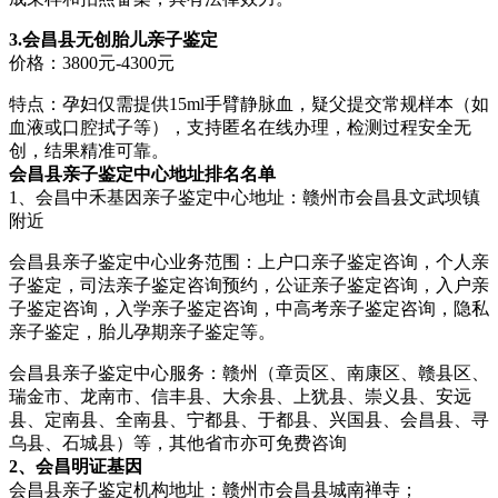
3.会昌县无创胎儿亲子鉴定
价格：3800元-4300元
特点：孕妇仅需提供15ml手臂静脉血，疑父提交常规样本（如
血液或口腔拭子等），支持匿名在线办理，检测过程安全无
创，结果精准可靠。
会昌县亲子鉴定中心地址排名名单
1、会昌中禾基因亲子鉴定中心地址：赣州市会昌县文武坝镇
附近
会昌县亲子鉴定中心业务范围：上户口亲子鉴定咨询，个人亲
子鉴定，司法亲子鉴定咨询预约，公证亲子鉴定咨询，入户亲
子鉴定咨询，入学亲子鉴定咨询，中高考亲子鉴定咨询，隐私
亲子鉴定，胎儿孕期亲子鉴定等。
会昌县亲子鉴定中心服务：赣州（章贡区、南康区、赣县区、
瑞金市、龙南市、信丰县、大余县、上犹县、崇义县、安远
县、定南县、全南县、宁都县、于都县、兴国县、会昌县、寻
乌县、石城县）等，其他省市亦可免费咨询
2、会昌明证基因
会昌县亲子鉴定机构地址：赣州市会昌县城南禅寺；