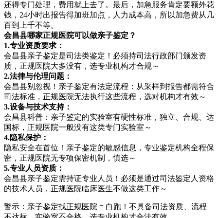
还得专门处理，费用就上去了。最后，加急服务肯定要额外花
钱，24小时出报告得加班加点，人力成本高，所以加急费从几
百到上千不等。
会昌县哪家正规医院可以做亲子鉴定？
1.专业资质要求：
会昌县亲子鉴定是司法类鉴定！必须持司法行政部门颁发资
质，正规医院大多没有，选专业机构才合规～
2.法律与伦理问题：
会昌县别忽视！亲子鉴定有法定流程：从采样到报告都需符合
司法标准，正规医院无法执行这些流程，选对机构才有效～
3.设备与技术支持：
会昌县科普：亲子鉴定的实验室有硬性标准，独立、合规、达
国标，正规医院一般没有这类专门实验室～
4.隐私保护：
隐私安全在首位！亲子鉴定的敏感信息，专业鉴定机构全程保
密，正规医院无专项保密机制，慎选～
5.专业人员资质：
会昌县亲子鉴定需持证专业人员！必须是通过司法鉴定人资格
的技术人员，正规医院临床医生不做这类工作～
警示：亲子鉴定找正规医院 = 白跑！不具备司法资质、流程
不达标、实验室不合格，选专业机构才合法有效