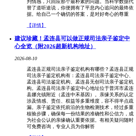
判情感，只回应那个最朴素的问题。当科学数据代
替了道听途说，你便拥有了平息内心追问的最终依
据。给自己一个确切的答案，是对好奇心的尊重
【详情】
建议珍藏！孟连县可以做正规司法亲子鉴定中
心全览（附2026超新机构地址）
2026-08-10
孟连县正规司法亲子鉴定机构有哪些？孟连县正规
司法亲子鉴定机构有：孟连县司法亲子鉴定中心、
孟连县司法鉴定机构、孟连县无创司法亲子鉴定机
构。孟连县司法亲子鉴定中心地址位于普洱市孟连
县娜允镇附近（孟连中禾基因）。亲缘关系的认定
涉及情感、责任、权益等多重维度，容不得半点疏
漏。亲子鉴定依托前沿的生物检测技术，经过多重
核验步骤，确保每一份结果的准确性和公信力，成
为社会公认的亲缘确认重要依据。有相关疑问随时
可免费咨询，专业人员为你解答