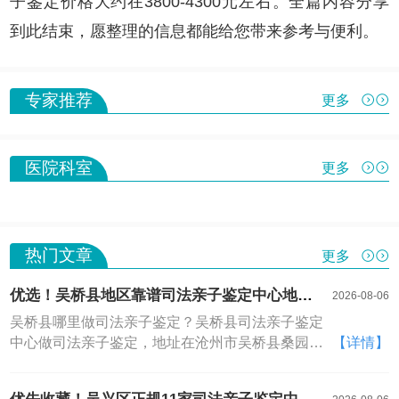
子鉴定价格大约在3800-4300元左右。全篇内容分享
到此结束，愿整理的信息都能给您带来参考与便利。
专家推荐
更多
医院科室
更多
热门文章
更多
优选！吴桥县地区靠谱司法亲子鉴定中心地址
2026-08-06
指南（附2026年鉴定中心地址汇总）
吴桥县哪里做司法亲子鉴定？吴桥县司法亲子鉴定
中心做司法亲子鉴定，地址在沧州市吴桥县桑园镇
【详情】
府前路附近。基因数据是比身份证还私密的个人信
息，一旦泄露后患无穷。正规机构会有严格的数据