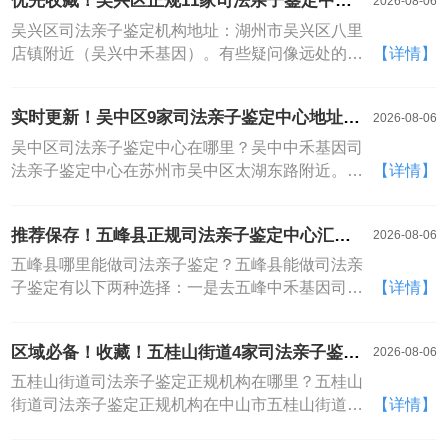
优先收藏！吴兴区正规11家司法亲子鉴定中心
2026-08-06
销毁制度，检测完成后定期清除样本和数据，绝不
大全（附2026年鉴定办理指南）
留存、绝不挪作他用。但有些小机构根本没有数据
吴兴区司法亲子鉴定机构地址：湖州市吴兴区八里
安全意识，客户信息随便存、基因数据随便用，甚
店镇附近（吴兴中禾基因）。有些疑问像远处的雷
【详情】
至拿去做其他研究。选机构时一定要问清楚数据保
声，隐隐作响却迟迟不见闪电。你辗转难眠，反复
存期限和销毁机制，别为了省几百块，把最核心的
推演，却始终差一道照亮一切的光。亲子鉴定就是
实时更新！吴中区9家司法亲子鉴定中心地址汇
2026-08-06
隐私交了出去
那道闪电，它不负责评判是非，只负责划破迷雾。
总（附2026年鉴定攻略）
三秒钟的雷光过后，你看清了脚下的路——无论通
吴中区司法亲子鉴定中心在哪里？吴中中禾基因司
往何方，至少不再摸黑前行
法亲子鉴定中心在苏州市吴中区太湖东路附近。独
【详情】
立第三方身份，是亲子鉴定保持客观公正的重要基
础。我们作为专注于基因检测的独立机构，不依附
推荐保存！五峰县正规司法亲子鉴定中心汇总
2026-08-06
于任何相关利益方，全程只以基因数据为判断依
（附2026年超新地址）
据，不受任何外部因素干扰。检测过程中立，结论
五峰县哪里能做司法亲子鉴定？五峰县能做司法亲
输出客观，不倾向任何一方，只为还原真实的生物
子鉴定有以下两种选择：一是去五峰中禾基因司法
【详情】
学亲缘关系，做纯粹的科学真相提供者
亲子鉴定中心；二是去司法鉴定所，详细地址信息
可通过相关官网查得到。判断一家机构靠不靠谱，
区域必备！收藏！五桂山街道4家司法亲子鉴定
2026-08-06
别先看广告吹得有多响，先查它有没有实打实的资
中心地址全览（附2026年地址查询）
质。正规的检测机构，必须具备对应的司法鉴定许
五桂山街道司法亲子鉴定正规机构在哪里？五桂山
可、实验室通过国家认可，这些都是硬门槛，不是
街道司法亲子鉴定正规机构在中山市五桂山街道石
【详情】
随便注册个公司就能办的。很多网上号称"全国连
鼓马槽村商业街附近（五桂山中禾基因）。面对亲