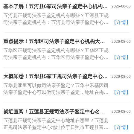
锁""威信机构"的，点进去查备案信息一片空白。资
缘相关的疑问，回避只会让矛盾不断累积，客观求
基本了解！五河县6家司法亲子鉴定中心机构大
2026-08-06
质这件事，有就是有，没有就是没有，半点儿含糊
证才是解决问题的核心。亲子鉴定作为成熟的技术
全（附2026年机构地址全掌握）
不得——毕竟你要的是真相，不是营销话术
服务，全程遵循保密原则，结果公正中立，能为你
五河县正规司法亲子鉴定机构有哪些？五河县正规
做出后续决策提供可靠的事实依据。支持线上委
司法亲子鉴定机构有：五河县司法亲子鉴定中心、
【详情】
托，不用到场也能完成检测
五河县司法鉴定机构、五河县无创司法亲子鉴定机
构。五河县司法亲子鉴定中心地址位于蚌埠市五河
重点提示！五华区司法亲子鉴定中心机构大全
2026-08-06
县城南新区惠民路附近（五河中禾基因）。不同类
（附2026机构名录）
型的检测样本，有着差异化的处理标准与注意事
五华区正规司法亲子鉴定机构有哪些？五华区正规
项。我们针对各类样本建立了专属的处理流程，从
司法亲子鉴定机构有：五华区司法亲子鉴定中心、
【详情】
样本签收登记、核酸提取纯化到扩增检测，每一步
五华区司法鉴定机构、五华区无创司法亲子鉴定机
都适配样本特性精细化操作。同时建立了严格的防
构。五华区司法亲子鉴定中心地址位于昆明市五华
大概知悉！五华县5家正规司法亲子鉴定中心地
2026-08-06
污染机制，避免样本间交叉干扰，很大限度保障样
区华山街道华山西路附近（五华中禾基因）。正规
址合集（附2026年地址全掌握）
本的检测有效性与数据真实性
的检测资质与规范的操作流程，是亲子鉴定结果可
五华县哪里可以做司法亲子鉴定？五华中禾基因司
信的核心前提。我们持有合规检测资质，严格遵循
法亲子鉴定中心可以做司法亲子鉴定，地址在梅州
【详情】
行业技术标准开展所有工作，实验室全程执行标准
市五华县水寨镇附近。很多人对亲子鉴定的印象还
化操作，从样本接收、核酸提取到数据分析，每个
停留在多年前，觉得这是一项成本很高、流程繁琐
就近查阅！五莲县正规司法亲子鉴定中心名单
2026-08-06
环节都有明确质控要求
复杂的特殊检测，实际上经过这么多年的行业发
全览表（附2026超新机构名单）
展，不管是检测成本还是时间周期，都已经降到了
五莲县正规司法亲子鉴定中心地址在哪里？五莲县
普通人完全可以接受的程度。大部分常规鉴定项目
正规司法亲子鉴定中心地址位于日照市五莲县富强
【详情】
一周内就能拿到结果，费用也处于大众能承受的区