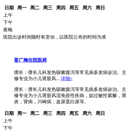
日期
周一
周二
周三
周四
周五
周六
周日
上午
下午
夜晚
医院出诊时间随时有变动，以医院公布的时间为准
姜广梅
住院医师
擅长：擅长儿科发热咳嗽腹泻等常见病多发病诊治。主
修专业为小儿肾脏风...
详细»
擅长：擅长儿科发热咳嗽腹泻等常见病多发病诊治。主
修专业为小儿肾脏风湿免疫性疾病，如过敏性紫癜，肾
炎，肾病，川崎病，血尿蛋白尿等。
日期
周一
周二
周三
周四
周五
周六
周日
上午
下午