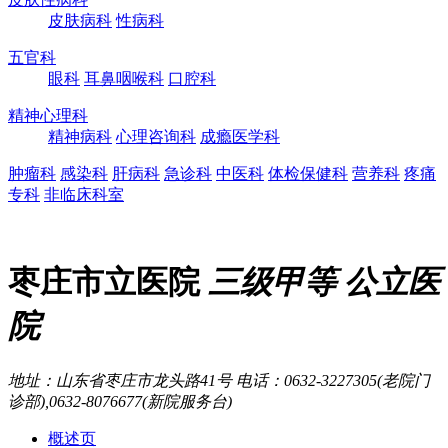
皮肤病科
性病科
五官科
眼科
耳鼻咽喉科
口腔科
精神心理科
精神病科
心理咨询科
成瘾医学科
肿瘤科
感染科
肝病科
急诊科
中医科
体检保健科
营养科
疼痛
专科
非临床科室
枣庄市立医院
三级甲等
公立医
院
地址：山东省枣庄市龙头路41号
电话：0632-3227305(老院门
诊部),0632-8076677(新院服务台)
概述页