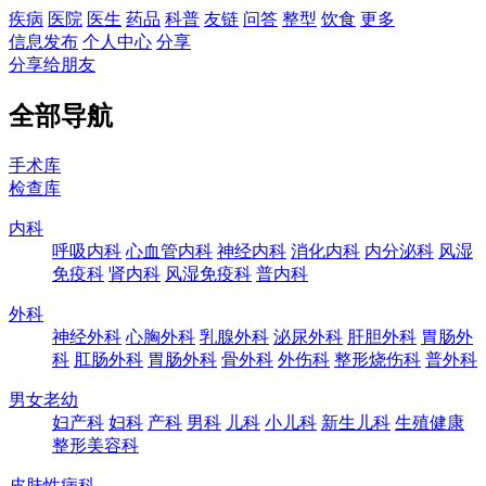
疾病
医院
医生
药品
科普
友链
问答
整型
饮食
更多
信息发布
个人中心
分享
分享给朋友
全部导航
手术库
检查库
内科
呼吸内科
心血管内科
神经内科
消化内科
内分泌科
风湿
免疫科
肾内科
风湿免疫科
普内科
外科
神经外科
心胸外科
乳腺外科
泌尿外科
肝胆外科
胃肠外
科
肛肠外科
胃肠外科
骨外科
外伤科
整形烧伤科
普外科
男女老幼
妇产科
妇科
产科
男科
儿科
小儿科
新生儿科
生殖健康
整形美容科
皮肤性病科